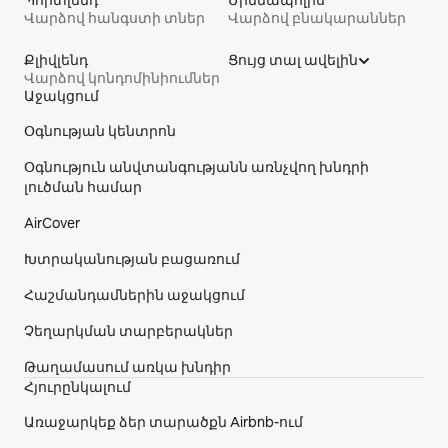
Պորտլենդ
Մինեապոլիս
Վարձով հանգստի տներ
Վարձով բնակարաններ
Քլիվլենդ
Ցույց տալ ավելին
Վարձով կոնդոմինիումներ
Աջակցում
Կայքի էջատակ
Օգնության կենտրոն
Օգնություն անվտանգությանն առնչվող խնդրի
լուծման համար
AirCover
Խտրականության բացառում
Հաշմանդամներին աջակցում
Չեղարկման տարբերակներ
Թաղամասում առկա խնդիր
Հյուրընկալում
Առաջարկեք ձեր տարածքն Airbnb-ում