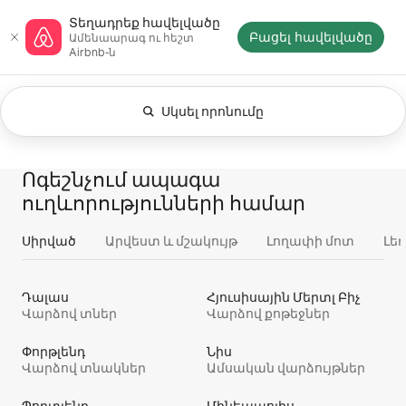
Անցնել
Airbnb-ի հիմնական էջ
Տեղադրեք հավելվածը
բովանդակությանը
Բացել հավելվածը
Ամենաարագ ու հեշտ
Airbnb-ն
Սկսել որոնումը
Հիմա ցուցադրվում է Ցանկացած ժամա
Ցուցադրվում է 0 տարր՝ 0-ից
Բոլորը
Փորձառություններ
Տներ
Ոգեշնչում ապագա
ուղևորությունների համար
Սիրված
Արվեստ և մշակույթ
Լողափի մոտ
Լե
Դալաս
Հյուսիսային Մերտլ Բիչ
Վարձով տներ
Վարձով քոթեջներ
Փորթլենդ
Նիս
Վարձով տնակներ
Ամսական վարձույթներ