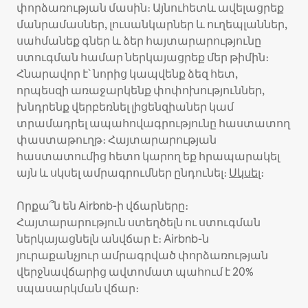
փորձառության մասին։ Այնուհետև ավելացրեք
մանրամասներ, լուսանկարներ և ուղեպլաններ,
սահմանեք գներ և ձեր հայտարարությունը
ստուգման համար ներկայացրեք մեր թիմին։
Հնարավոր է՝ նորից կապվենք ձեզ հետ,
որպեսզի առաջարկենք փոփոխություններ,
խնդրենք վերբեռնել լիցենզիաներ կամ
տրամադրել ապահովագրությունը հաստատող
փաստաթուղթ։ Հայտարարության
հաստատումից հետո կարող եք հրապարակել
այն և սկսել ամրագրումներ ընդունել։
Սկսել
։
Որքա՞ն են Airbnb-ի վճարները։
Հայտարարություն ստեղծելն ու ստուգման
ներկայացնելն անվճար է։ Airbnb-ն
յուրաքանչյուր ամրագրված փորձառության
վերջնավճարից ավտոմատ պահում է 20%
սպասարկման վճար։