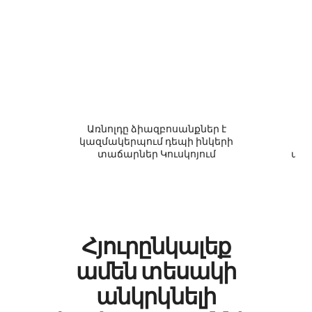
Առնոլդը ձիազբոսանքներ է
Ռ
կազմակերպում դեպի ինկերի
տաճարներ Կուսկոյում
ավտ
Հյուրընկալեք
ամեն տեսակի
անկրկնելի