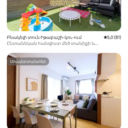
Ննջասենյակ 1՝ 1 մեծ երկտեղանի
մահճակալ Ննջասենյակ 2՝ երկու
կիսակրկնակ մահճակալ
Բնակելի տուն Իթաբաշի-կու-ում
Միջին վարկ
5,0 (81)
Ընտանեկան հանգիստ մեծ տանիքի և
ընդարձակ հյուրասենյակի պայմաններում |
Իկեբուկիի տարածք | 3 ննջասենյակ | 7 մահճակալ
| Տանիք
Սուպերտանտեր
Սուպերտանտեր