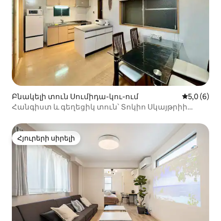
Բնակելի տուն Սումիդա-կու-ում
Միջին վար
5,0 (6)
Հանգիստ և գեղեցիկ տուն՝ Տոկիո Սկայթրիի
մոտակայքում
Հյուրերի սիրելի
Հյուրերի սիրելի