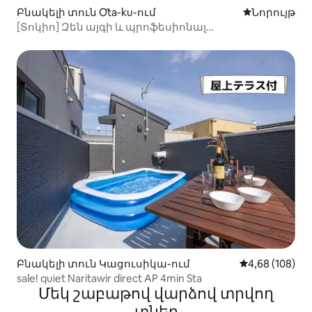
Բնակելի տուն Ōta-ku-ում
Մնալու նոր
Նորույթ
[Տոկիո] Զեն այգի և պրոֆեսիոնալ
աշխատանքային տարածք | Սաունա և
մարզասրահ
Բնակելի տուն Կացուսիկա-ում
Միջին վարկան
4,68 (108)
sale! quiet Naritawir direct AP 4min Sta
Մեկ շաբաթով վարձով տրվող
տներ