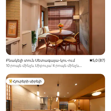
Բնակելի տուն Սետագայա-կու-ում
Միջին վարկ
5,0 (87)
10 րոպե մինչև Սիբույա՝4 րոպե մինչև
Սանգենջայա՝Ռետրո մոդեռն
Հյուրերի սիրելի
Հյուրերի սիրելի լավագույն տները