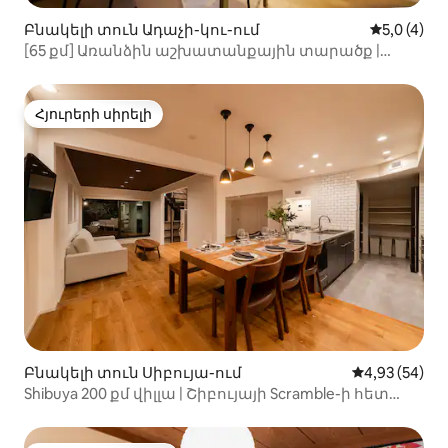
Բնակելի տուն Ադաչի-կու-ում
Միջին վար
5,0 (4)
[65 քմ] Առանձին աշխատանքային տարածք |
Անսահմանափակ մուտք դեպի մարզասրահ և
լողավազան | Գերարագ Wi-Fi | Տոկիոյի
կայարանից (Օտեմաչի կայարան) ուղիղ 20 րոպե
Հյուրերի սիրելի
Հյուրերի սիրելի
Բնակելի տուն Սիբույա-ում
Միջին վարկա
4,93 (54)
Shibuya 200 քմ վիլլա | Շիբույայի Scramble-ի հետ
ոտքով հասանելիության հեռավորության վրա |
Առավելագույնը 18 հոգի | 6 ննջասենյակ |