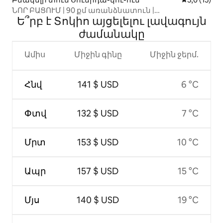
ՆՈՐ ԲԱՑՈՒՄ | 90 քմ առանձնատուն |
Ե՞րբ է Տոկիո այցելելու լավագույն
Ասակուսայից 9 րոպե | Անվճար
ավտոկայանատեղի | Սկայթրի կայարանից 2
ժամանակը
կայարան, 6 րոպե | Կարող է մնալ 8 հոգի
Ամիս
Միջին գինը
Միջին ջերմ.
Հնվ
141 $ USD
6 °C
Փտվ
132 $ USD
7 °C
Մրտ
153 $ USD
10 °C
Ապր
157 $ USD
15 °C
Մյս
140 $ USD
19 °C