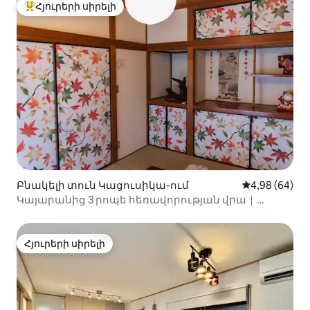
Ավտոկայանատեղի
Հյուրերի սիրելի
Հյուրերի սիրելի լավագույն տները
Բնակելի տուն Կացուսիկա-ում
Միջին վարկա
4,98 (64)
Կայարանից 3 րոպե հեռավորության վրա｜
Վարձով տրվող տրանսպորտ｜Ասակուսա, Ուենո,
Գինձա, Ռոպոնգի, Շիբույա՝ փոխադրում առանց
անհրաժեշտության｜9 մարդ｜Ուղիղ ավտոբուս
Հյուրերի սիրելի
Հյուրերի սիրելի
դեպի Հանեդա｜Կիտասենջյու｜KK