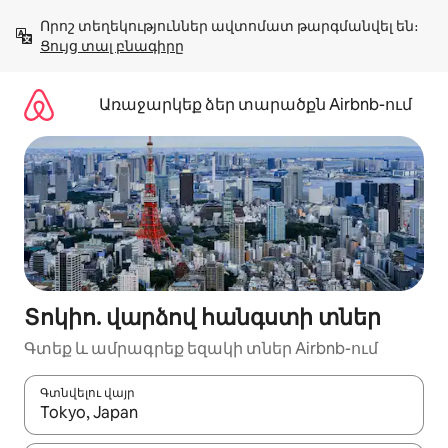
Անցնել
Որոշ տեղեկություններ ավտոմատ թարգմանվել են։ 
բովանդակությանը
Ցույց տալ բնագիրը
Առաջարկեք ձեր տարածքն Airbnb-ում
Տոկիո. վարձով հանգստի տներ
Գտեք և ամրագրեք եզակի տներ Airbnb-ում
Գտնվելու վայր
Երբ արդյունքները հասանելի լինեն, սլաքների ստեղնե