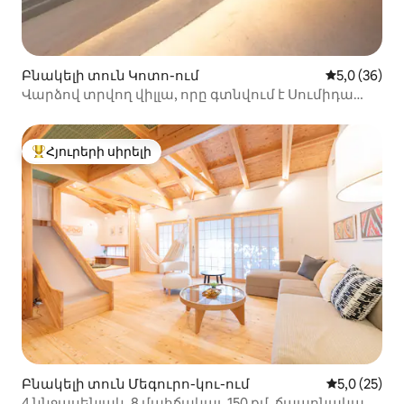
Բնակելի տուն Կոտո-ում
Միջին վարկ
5,0 (36)
Վարձով տրվող վիլլա, որը գտնվում է Սումիդա
գետի ափին | Նիպոնբաշի, Ասակուսա, Ռյոգոկու և
այլն |
Հյուրերի սիրելի
Հյուրերի սիրելի լավագույն տները
Բնակելի տուն Մեգուրո-կու-ում
Միջին վարկ
5,0 (25)
4 ննջասենյակ, 8 մահճակալ, 150 քմ, ճապոնական