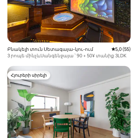
Բնակելի տուն Սետագայա-կու-ում
Միջին վարկ
5,0 (55)
3 րոպե մինչևՍանգենջայա ՝ 90 + 50¥ տանիք 3LDK
Հյուրերի սիրելի
Հյուրերի սիրելի