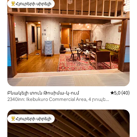
Նագասակի կայարանից 2 րոպե հեռավորության
Հյուրերի սիրելի
Հյուրերի սիրելի լավագույն տները
վրա
Բնակելի տուն Թոսիմա-կ-ում
Միջին վարկ
5,0 (40)
2340inn: Ikebukuro Commercial Area, 4 րոպե
մետրոյով, Mt. Տանիքում երևում է Fuji, ցնցող
դիզայնով 55 ¥, ճապոնական տատամի +
հյուրասենյակ, 2 լոգասենյակ
Հյուրերի սիրելի
Հյուրերի սիրելի լավագույն տները