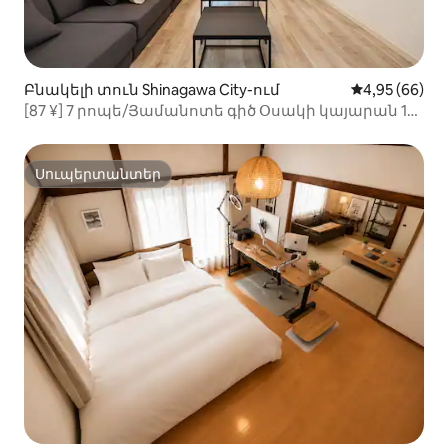
Բնակելի տուն Shinagawa City-ում
Միջին վարկա
4,95 (66)
[87 ¥] 7 րոպե/Յամանոտե գիծ Օսակի կայարան 12
րոպե [Սիբույա 6 րոպե/Սինձյուկու 11 րոպե]
Հանգիստ տուն | Մինչև 11 հոգի
Սուպերտանտեր
Սուպերտանտեր