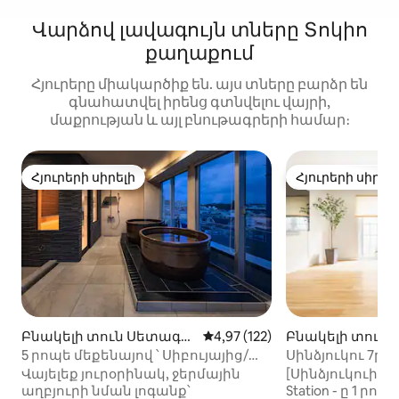
Վարձով լավագույն տները Տոկիո
քաղաքում
Հյուրերը միակարծիք են. այս տները բարձր են
գնահատվել իրենց գտնվելու վայրի,
մաքրության և այլ բնութագրերի համար։
Հյուրերի սիրելի
Հյուրերի սիրել
Հյուրերի սիրելի
Հյուրերի սիրել
Բնակելի տուն Սետագա
Միջին վարկանիշը՝ 5-ից 4,97
4,97 (122)
Բնակելի տուն Ս
յա-կու-ում
ու-ում
5 րոպե մեքենայով ՝ Սիբույայից/
Սինձյուկու 7ր, Q
սաունայից, թեյնիկի լոգարանից,
Townhome, Sta. 1
Վայելեք յուրօրինակ, ջերմային
[Սինձյուկուի հմա
տանիքի մանղալից,
աղբյուրի նման լոգանք՝
Station - ը 1 ր