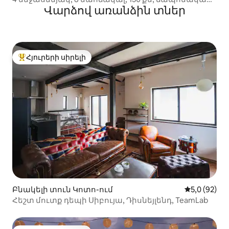
Վարձով առանձին տներ
ոճի տուն | Շիբույա, Ռոմբա 20 րոպե | բացօթյա
ջակուզի | 2 ցնցուղ, 2 զուգարան | մեծ զբոսայգի 0
րոպե
Հյուրերի սիրելի
Հյուրերի սիրելի լավագույն տները
Բնակելի տուն Կոտո-ում
Միջին վարկ
5,0 (92)
Հեշտ մուտք դեպի Սիբույա, Դիսնեյլենդ, TeamLab