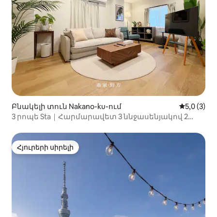
Բնակելի տուն Nakano-ku-ում
Միջին վար
5,0 (3)
3 րոպե Sta｜Հարմարավետ 3 ննջասենյակով 2
հարկանի｜Ավտոկայանատեղի｜15 րոպե
Շինջուկու
Հյուրերի սիրելի
Հյուրերի սիրելի