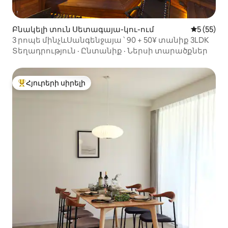
Բնակելի տուն Սետագայա-կու-ում
Միջին վա
5 (55)
3 րոպե մինչևՍանգենջայա ՝ 90 + 50¥ տանիք 3LDK
Տեղադրություն
·
Ընտանիք
·
Ներսի տարածքներ
Հյուրերի սիրելի
Հյուրերի սիրելի լավագույն տները