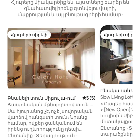
Հյուրերը միակարծիք են. այս տները բարձր են
գնահատվել իրենց գտնվելու վայրի,
մաքրության և այլ բնութագրերի համար։
Հյուրերի սիրելի
Հյուրերի սիրել
Հյուրերի սիրելի
Հյուրերի սիրել
Բնակարան Սիբ
Slow Living Loft 
Բնակելի տուն Սիբույա-ում
Միջին վարկանիշը՝ 5-ից
5 (5)
| 4 րոպե կայա
< Բացեք հատու
Ճապոնական մթնոլորտով տուն 53
> [New Open] 2
քմ / բարձրորակ տարածք /
Սա հյուրանոց չէ, ոչ էլ սովորական
հուլիսին Սիբու
գնացքով 2 կայարան մինչև
վարձով հանգստի տուն։ Նրանց
մոտակայքում ն
Սինձյուկու / Հատագայա, Շիբույա
համար, ովքեր ցանկանում են
բացվել ։ Այս սեփականությունը
Ընտանիք
·
Տեղ
շրջան / առևտրային փողոցի
իրենց ուղևորությունը դեպի
շատ սիրված է 
տարածքներ
մոտակայքում
Տոկիո դարձնել հիշարժան՝ ոչ
Ընտանիք
·
Տեղադրություն
·
ընտանիքների կ