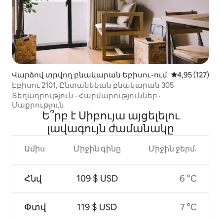
Վարձով տրվող բնակարան Եբիսու-ում
Միջին վարկա
4,95 (127)
Էբիսու 2101, Ընտանեկան բնակարան 305
Տեղադրություն
·
Հարմարություններ
·
Մաքրություն
Ե՞րբ է Սիբույա այցելելու
լավագույն ժամանակը
Ամիս
Միջին գինը
Միջին ջերմ.
Հնվ
109 $ USD
6 °C
Փտվ
119 $ USD
7 °C