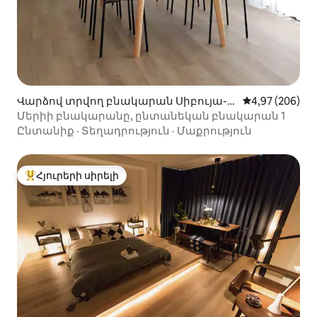
Վարձով տրվող բնակարան Սիբույա-ո
Միջին վարկան
4,97 (206)
ւմ
Մերիի բնակարանը, ընտանեկան բնակարան 1
Ընտանիք
·
Տեղադրություն
·
Մաքրություն
Հյուրերի սիրելի
Հյուրերի սիրելի լավագույն տները