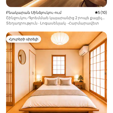
Բնակարան Սինձյուկու-ում
Միջին վա
5 (10)
Շինջուկու-Գյոեմմաե կայարանից 2 րոպե քայլելու
հեռավորության վրա, օդանավակայանից՝
Տեղադրություն
·
Լոգասենյակ
·
Հարմարավետ
45 րոպե
Հյուրերի սիրելի
Հյուրերի սիրելի