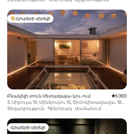
Հյուրերի սիրելի
Հյուրերի սիրելի լավագույն տները
Բնակելի տուն Սետագայա-կու-ում
Միջին վա
5 (80)
3, Սիբույա 10, Սինձյուկու 15, Շիմոկիտազավա, 186
¥ (2000քմ), 5 ննջասենյակ, 2 ցնցուղ
Տեղադրություն
·
Գին/որակ
·
Ժամանում
Հյուրերի սիրելի
Հյուրերի սիրելի