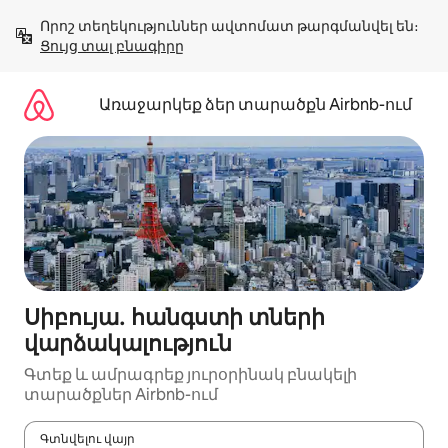
Անցնել
Որոշ տեղեկություններ ավտոմատ թարգմանվել են։ 
բովանդակությանը
Ցույց տալ բնագիրը
Առաջարկեք ձեր տարածքն Airbnb-ում
Սիբույա․ հանգստի տների
վարձակալություն
Գտեք և ամրագրեք յուրօրինակ բնակելի
տարածքներ Airbnb-ում
Գտնվելու վայր