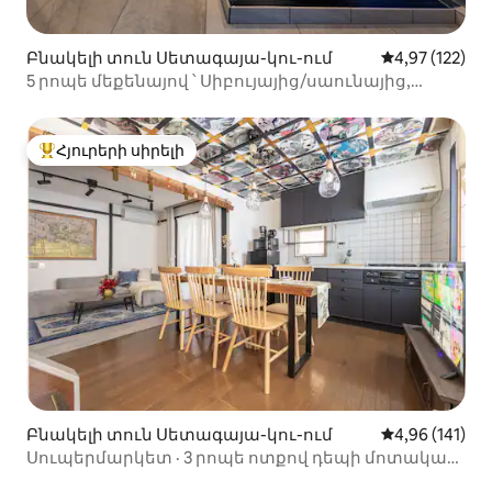
Բնակելի տուն Սետագայա-կու-ում
Միջին վարկան
4,97 (122)
5 րոպե մեքենայով ՝ Սիբույայից/սաունայից,
թեյնիկի լոգարանից, տանիքի մանղալից,
կարաոկեից/Wi - Fi - ից/անընդմեջ գիշերների
զեղչից/Հանեդայից 25 րոպե հեռավորության վրա
Հյուրերի սիրելի
Հյուրերի սիրելի լավագույն տները
Բնակելի տուն Սետագայա-կու-ում
Միջին վարկա
4,96 (141)
Սուպերմարկետ · 3 րոպե ոտքով դեպի մոտակա
Սինձյուկու Սիբույա կայարան 15 րոպե | Առանձին