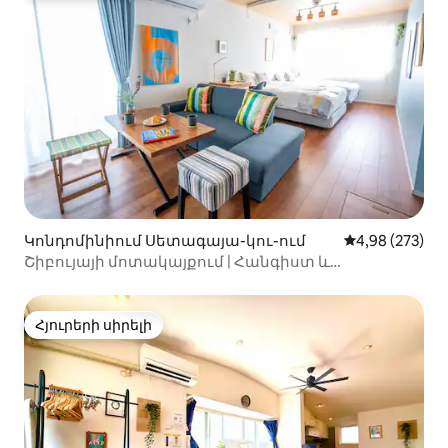
սրբիչները և անկողնային
պարագաները) կտրամադրվեն
ամրագրման մեջ ներառված
հյուրերի թվի հիման վրա ։
Կոնդոմինիում Սետագայա-կու-ում
Միջին վարկան
4,98 (273)
Շիբույայի մոտակայքում | Հանգիստ և
հարմարավետ բնակարան | Happy Hous...
Հյուրերի սիրելի
Հյուրերի սիրելի