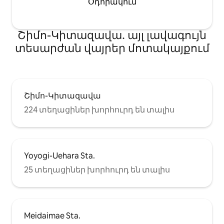
Օդորակում
կամ նույնիսկ երկարաժամկետ
այնպես որ կարծ
այցերի համար ։ Առանց
մեծահասակ կա
կոնտակտի ինքնուրույն
2 երեխա հյուրեր
Շիմո-Կիտազավա․ այլ լավագույն
ժամանման դեպքում կարող եք
Խնդրում ենք 
օգտվել և ՛ գաղտնիությունից, և ՛
մեզ հետ, եթե ժ
տեսարժան վայրեր մոտակայքում
հարմարավետությունից ։
հետո է ։ * Անձն
Տրամադրվում են ★ալկոհոլային
տաք ժամանման
հեղուկ և դիմակներ ։
Աջակցվող լեզու
★Հարմարությունները
լեզուներով ճա
պատրաստված են ըստ
անգլերեն, չինա
Շիմո-Կիտազավա
ամրագրված հյուրերի թվի, ուստի
։ ■ Հյուրի մասին
224 տեղացիներ խորհուրդ են տալիս
խնդրում ենք համոզվել, որ
տեղեկությունն
ամրագրում եք հյուրերի ճիշտ
Բոլոր հյուրեր
թվով ։ 【Սենյակի
ներկայացնել հ
առանձնահատկությունները】 2
տեղեկություննե
առանձին մահճակալ (միմյանց
հասցեն, զբաղմ
Yoyogi-Uehara Sta.
կողքին ՝ թագավորական չափի
ազգությունը 
համարժեք). կարող է մնալ նաև 3
(խնդրում ենք 
25 տեղացիներ խորհուրդ են տալիս
հյուր ։ Եթե ցանկանում եք մնալ 3
հաստատող փա
հոգով, նախ ամրագրեք 2 հոգու
ճապոնական ք
համար և դիմեք մեզ ։ Մենք
համար)
տեղեկություններ կտրամադրենք
լրացուցիչ վճարի մասին ։ ・1
Meidaimae Sta.