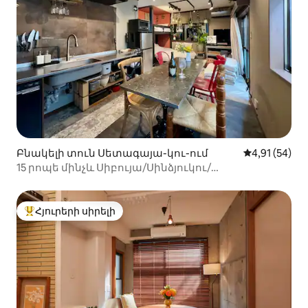
Բնակելի տուն Սետագայա-կու-ում
Միջին վարկա
4,91 (54)
15 րոպե մինչև Սիբույա/Սինձյուկու/
Շիմոկիտազավա | 2BR
Հյուրերի սիրելի
Հյուրերի սիրելի լավագույն տները