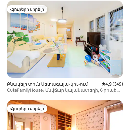
տուն | 3 ննջասենյակ 85 քառակուսի մետր | Կարող
է մնալ մինչև 8 հոգի |
Հյուրերի սիրելի
Հյուրերի սիրելի
Բնակելի տուն Սետագայա-կու-ում
Միջին վարկա
4,9 (349)
CuteFamilyHouse։ Անվճար կայանատեղի, 6 րոպե
մինչև Սինձյուկու, 6 րոպե մինչև կայարան։
Հյուրերի սիրելի
Հյուրերի սիրելի