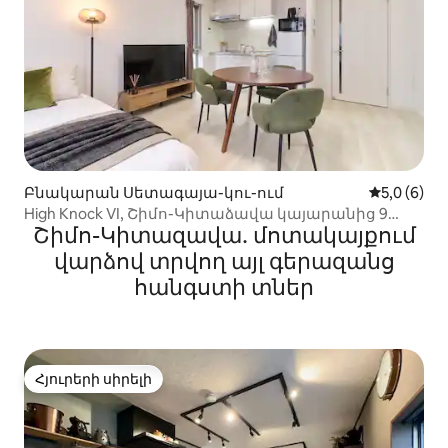
Բնակարան Սետագայա-կու-ում
Միջին վար
5,0 (6)
High Knock VI, Շիմո-Կիտաձավա կայարանից 9
Շիմո-Կիտազավա․ մոտակայքում
րոպե քայլելու հեռավորության վրա, խոհանոցով,
Wi-Fi-ով, երկու ննջասենյակով բնակարան։
վարձով տրվող այլ գերազանց
հանգստի տներ
Հյուրերի սիրելի
Հյուրերի սիրելի