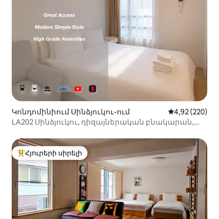
Կոնդոմինիում Սինձյուկու-ում
Միջին վարկան
4,92 (220)
LA202 Սինձյուկու, դիզայներական բնակարան,
հարմարավետ, անվճար Wi-Fi, 25 քմ
Հյուրերի սիրելի
Հյուրերի սիրելի լավագույն տները