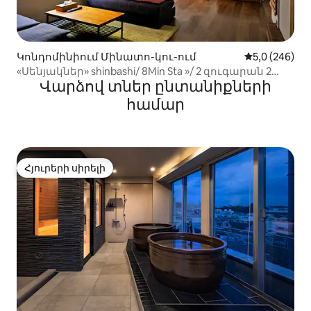
Կոնդոմինիում Մինատո-կու-ում
Միջին վարկա
5,0 (246)
«Սենյակներ» shinbashi/ 8Min Sta »/ 2 զուգարան 2
Վարձով տներ ընտանիքների
ցնցուղ
համար
Հյուրերի սիրելի
Հյուրերի սիրելի