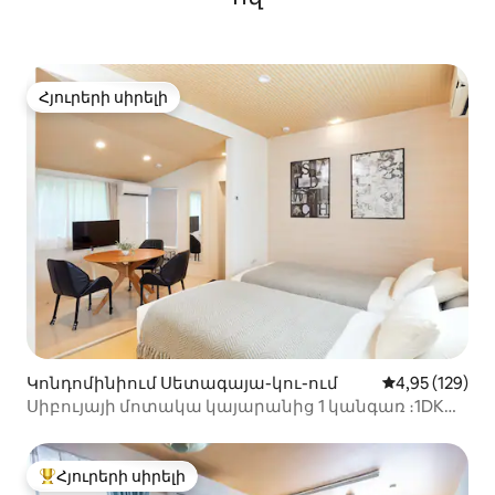
ավտոմատ լցոնման և կրկին
տաքացման գործառույթով ・
Ցնցուղ ・Լվացարան /
ունայնություն ・Շամպուն,
կոնդիցիոներ, մարմնի լվացում ・
Հյուրերի սիրելի
Հյուրերի սիրելի
Վարսահարդարիչ ・Լոգասենյակի
չորացման համակարգ (լվացված
հագուստի համար) 【Մոտակա
կայարան】 Keio Inokashira Line:
Ikenoue Station Ոտքով
մոտավորապես 130 մ/ 3 րոպե
【Կարևոր նշումներ】 ・
Անվտանգության տեսախցիկները
տեղադրված են միայն տարածքից
դուրս ։ Նրանք չեն գրանցվում
սենյակում: ・Սպառվող իրերը,
ինչպիսիք են զուգարանի թուղթը և
հյուսվածքները, նախապես
Կոնդոմինիում Սետագայա-կու-ում
Միջին վարկան
4,95 (129)
պահեստավորված են, բայց չեն
Սիբույայի մոտակա կայարանից 1 կանգառ ։1DK
համալրվում ձեր այցի ընթացքում ։
ստուդիայի լվացքի մեքենա և չորանոց 30 ¥ 02 ՝
Եթե դրանք սպառվեն, խնդրում
Omotesando - ի և Skytree - ի անմիջական մուտքով
ենք լրացուցիչ պարագաներ ձեռք
բերել մոտակա խանութում ։ ・
Հյուրերի սիրելի
Հյուրերի սիրելի լավագույն տները
Հարմարությունները (օրինակ ՝