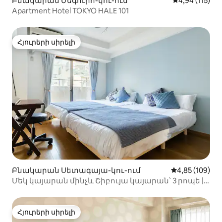
Բնակարան Մեգուրո-կու-ում
Միջին վարկա
4,94 (115)
Apartment Hotel TOKYO HALE 101
Հյուրերի սիրելի
Հյուրերի սիրելի
Բնակարան Սետագայա-կու-ում
Միջին վարկան
4,85 (109)
Մեկ կայարան մինչև Շիբույա կայարան՝ 3 րոպե | 3
րոպե քայլելով դեպի Շիմո-Կիտազավա կայարան
| Կատարյալ գտնվելու վայր, կիսակրկնակ և
երկտեղանի մահճակալներով...
Հյուրերի սիրելի
Հյուրերի սիրելի