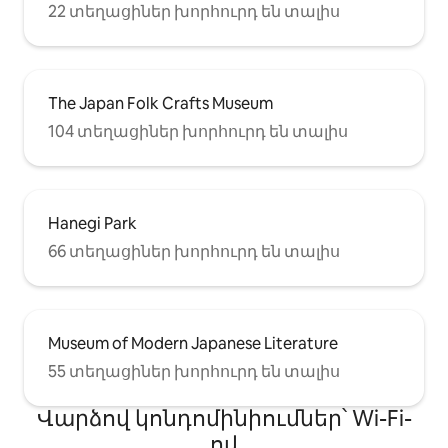
բազմոց (լայնությունը ՝ 90 սմ) ・
22 տեղացիներ խորհուրդ են տալիս
Հեռուստացույց ・Պահարան ・
Ճաշասեղան և աթոռներ (հարմար
է հեռավար աշխատելու համար) ・
Օդորակիչ ・Լվացքի մեքենա և
լվացող միջոց ・Wi - Fi
The Japan Folk Crafts Museum
【Խոհանոցային
104 տեղացիներ խորհուրդ են տալիս
հարմարություններ】 ・2 այրիչով
գազօջախ ・Սառնարան ・
Միկրոալիքային վառարան ・
Էլեկտրական թեյնիկ ・Տոստեր ・
Բրնձի կաթսա ・Կաթսաներ,
Hanegi Park
թավաներ և խոհանոցային
պարագաներ (խնդրում ենք
66 տեղացիներ խորհուրդ են տալիս
ստուգել լուսանկարները) ・
Ամանեղեն, ակնոց, դանակ -
պատառաքաղ ・Սպասքի օճառ,
սպունգ և ամանեղենի կտոր ・
Հիմնական համեմունքներ
Museum of Modern Japanese Literature
(խնդրում ենք ստուգել
55 տեղացիներ խորհուրդ են տալիս
լուսանկարները) 【Զուգարան】
Հագեցած է ժամանակակից
Վարձով կոնդոմինիումներ՝ Wi-Fi-
բիդեով (լվացարանով)
【Լոգասենյակ】 ・Լոգարան ՝ ջրի
ով