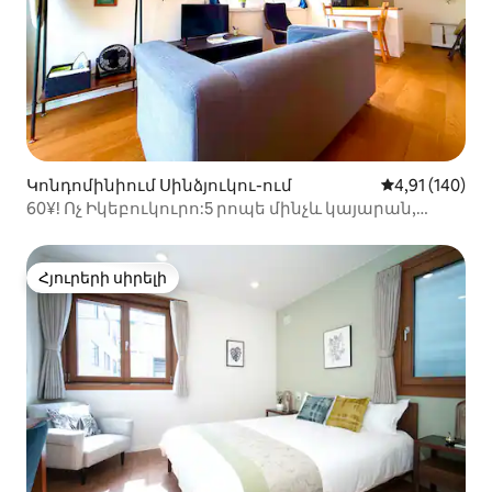
Կոնդոմինիում Սինձյուկու-ում
Միջին վարկա
4,91 (140)
60¥! Ոչ Իկեբուկուրո:5 րոպե մինչև կայարան,
արագ Wi - Fi:
Հյուրերի սիրելի
Հյուրերի սիրելի