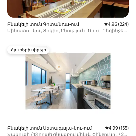
Բնակելի տուն Գոտանդա-ում
Միջին վարկան
4,96 (224)
Մինատո - կու, Տոկիո, Բնություն -Ռիխ - Դեզինջեր
«Միկրոտնակ»
Հյուրերի սիրելի
Հյուրերի սիրելի
Բնակելի տուն Սետագայա-կու-ում
Միջին վարկան
4,99 (155)
Ջակուզի / 13 րոպե գնացքով մինչև Շինջուկու / 2