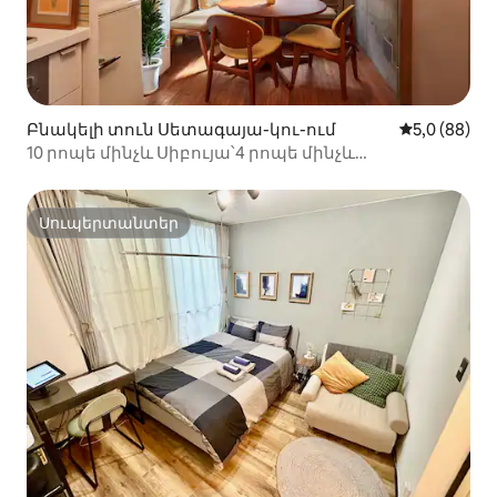
Բնակելի տուն Սետագայա-կու-ում
Միջին վարկ
5,0 (88)
10 րոպե մինչև Սիբույա՝4 րոպե մինչև
Սանգենջայա՝Ռետրո մոդեռն
Սուպերտանտեր
Սուպերտանտեր