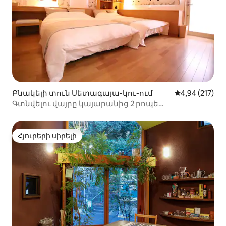
Բնակելի տուն Սետագայա-կու-ում
Միջին վարկան
4,94 (217)
Գտնվելու վայրը կայարանից 2 րոպե
հեռավորության վրա է, կատարյալ է ընտանեկան
օգտագործման համար ։
Հյուրերի սիրելի
Հյուրերի սիրելի