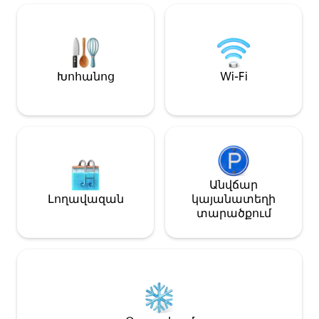
միջոցների գործունեություն, ինչը
կայարանից 4 րո
կարող է ազդել շրջակա միջավայրի
հեռավորությա
վրա: «Շինարարության
հարմար է լինել
ժամանակաշրջան» 2027 թվականի
ձայնագրությու
հունվարի կեսերից մինչև
խանութներով, 
փետրվարի վերջ (կարող է
տներով, բարերո
Խոհանոց
Wi-Fi
փոխվել) **Նկատի ունեցեք նաև,
ամբողջ սենյակ 
որ ժամանակացույցը կարող է
Շիմոկիտազավ
երկարաձգվել առանց նախնական
փողոցից հան
ծանուցման ։** ？Աշխատանքային
առաջին հարկու
ժամեր Աշխատանքային օրերից
ամբողջությամբ
մինչև շաբաթ, ժամը 8:00 - ից մինչև
և սենյակը մաքո
18:30 ------------------------------------
կենցաղային տ
【Ընդարձակ 25 մ2 մակերեսով
բոլորովին նոր 
Անվճար
ստուդիա – Իդեալական է զույգերի,
կաթսաներ, թա
Լողավազան
կայանատեղի
ընկերների և միայնակ
այնպես որ կարո
տարածքում
ճանապարհորդների համար】
որ կարող եք եր
Գտնվելով հանգիստ բնակելի
քայլելու հեռա
թաղամասում ՝ այս մաքուր և
մինիմարկետ, ի
ընդարձակ ստուդիան
Որպես կորոնավ
առաջարկում է հարմարավետ և
միջոցառում՝ մ
խաղաղ հանգիստ ։ Կատարյալ է
մանրէազերծում
զույգերի, մտերիմ ընկերների,
և ընդհանուր 
միայնակ ճանապարհորդների
կիսակրկնակ մ