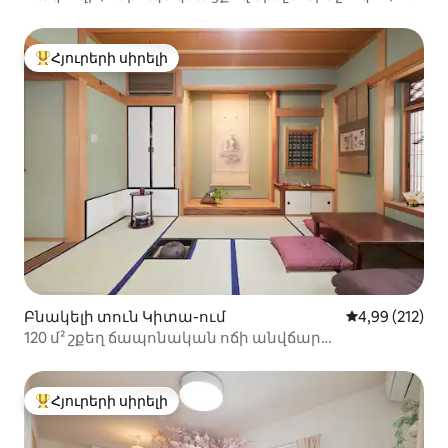
լոգասենյակ / 2 զուգարան / անվճար
ավտոկայանատեղի / 6 րոպե քայլելու
հեռավորության վրա մինչև մոտակա կայարան /
Հյուրերի սիրելի
Հյուրերի սիրելի լավագույն տները
145 քմ
Բնակելի տուն Կիտա-ում
Միջին վարկան
4,99 (212)
120 մ² շքեղ ճապոնական ոճի անվճար
մշակութային փորձառություն ջակուզի
Հյուրերի սիրելի
Հյուրերի սիրելի լավագույն տները