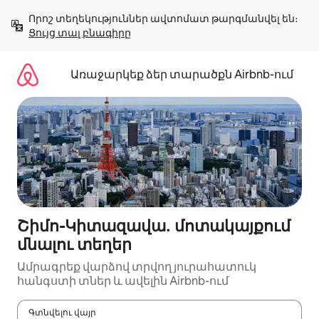
Անցնել
Որոշ տեղեկություններ ավտոմատ թարգմանվել են։ 
բովանդակությանը
Ցույց տալ բնագիրը
Առաջարկեք ձեր տարածքն Airbnb-ում
Շիմո-Կիտազավա․ մոտակայքում
մնալու տեղեր
Ամրագրեք վարձով տրվող յուրահատուկ
հանգստի տներ և ավելին Airbnb-ում
Գտնվելու վայր