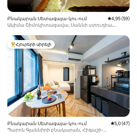
Բնակարան Սետագայա-կու-ում
Միջին վարկա
4,95 (59)
Ակիմա Շիմոկիտազավա, Սաննի ստուդիա,
հանգիստ փողոց — .
Հյուրերի սիրելի
Հյուրերի սիրելի լավագույն տները
Բնակարան Սետագայա-կու-ում
Միջին վարկ
5,0 (47)
Պարոն Գլաննիրի բնակարան, Հիգաշի-
Կիտասավա կայարանից 30 վայրկյան քայլելու