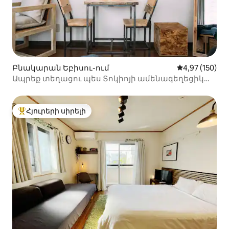
Բնակարան Եբիսու-ում
Միջին վարկան
4,97 (150)
Ապրեք տեղացու պես Տոկիոյի ամենագեղեցիկ
Էբիսուում
Հյուրերի սիրելի
Հյուրերի սիրելի լավագույն տները