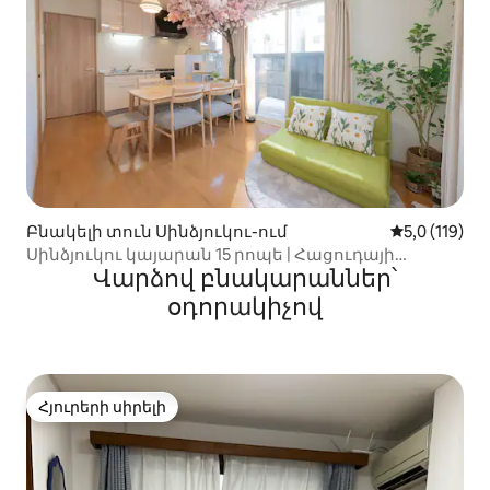
Բնակելի տուն Սինձյուկու-ում
Միջին վարկ
5,0 (119)
Սինձյուկու կայարան 15 րոպե | Հացուդայի
Վարձով բնակարաններ՝
կայարան 8ր | Սիբույա 20ր | Սակուրա
օդորակիչով
Հյուրերի սիրելի
Հյուրերի սիրելի