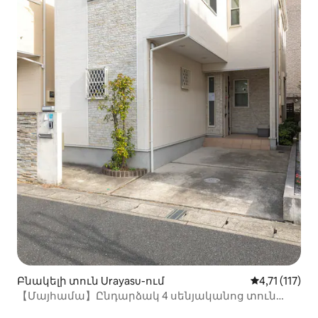
Բնակելի տուն Urayasu-ում
Միջին վարկա
4,71 (117)
【Մայհամա】Ընդարձակ 4 սենյականոց տուն
Տոկիո Դիսնեյլենդի մոտակայքում