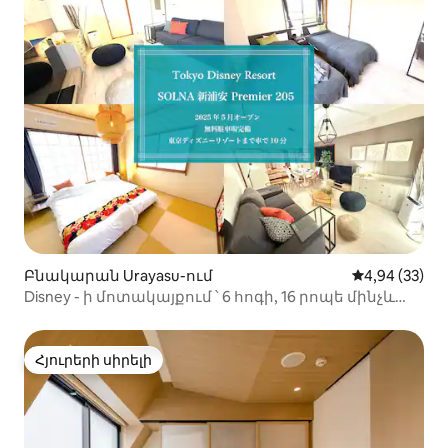
Բնակարան Urayasu-ում
Միջին վարկա
4,94 (33)
Disney - ի մոտակայքում ՝ 6 հոգի, 16 րոպե մինչև
Տոկիոյի փող․FreeParking
Հյուրերի սիրելի
Հյուրերի սիրելի