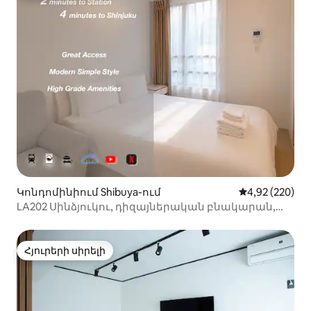
Կոնդոմինիում Shibuya-ում
Միջին վարկան
4,92 (220)
LA202 Սինձյուկու, դիզայներական բնակարան,
հարմարավետ, անվճար Wi-Fi, 25 քմ
Հյուրերի սիրելի
Հյուրերի սիրելի