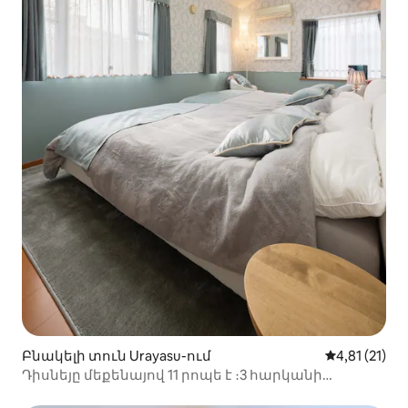
Բնակելի տուն Urayasu-ում
Միջին վարկ
4,81 (21)
Դիսնեյը մեքենայով 11 րոպե է ։3 հարկանի
առանձնատուն ՝ անվճար կայանատեղիով |