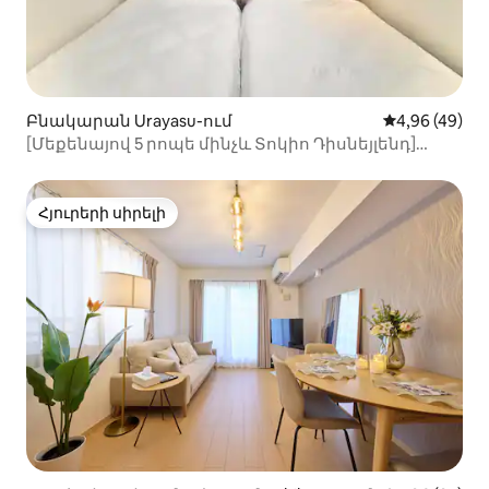
Բնակարան Urayasu-ում
Միջին վարկա
4,96 (49)
[Մեքենայով 5 րոպե մինչև Տոկիո Դիսնեյլենդ]
Առավելագույնը 6 հոգի / ամբողջությամբ / 2LDK /
արագ Wi-Fi
Հյուրերի սիրելի
Հյուրերի սիրելի