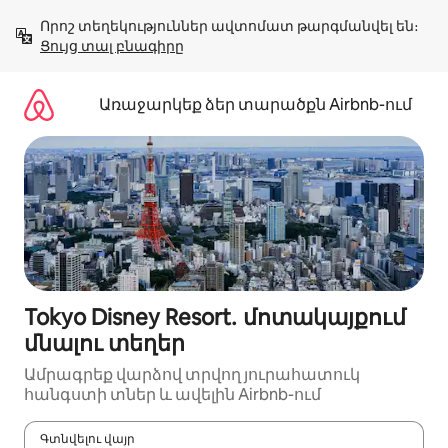
Անցնել
Որոշ տեղեկություններ ավտոմատ թարգմանվել են։ 
բովանդակությանը
Ցույց տալ բնագիրը
Առաջարկեք ձեր տարածքն Airbnb-ում
Tokyo Disney Resort․ մոտակայքում
մնալու տեղեր
Ամրագրեք վարձով տրվող յուրահատուկ
հանգստի տներ և ավելին Airbnb-ում
Գտնվելու վայր