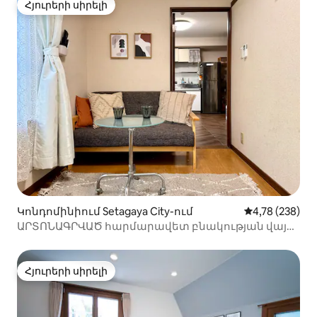
չինական հաղորդակցություն
Հյուրերի սիրելի
Հյուրերի սիրելի
Կոնդոմինիում Setagaya City-ում
Միջին վարկան
4,78 (238)
ԱՐՏՈՆԱԳՐՎԱԾ հարմարավետ բնակության վայր
Շիմոկիտազավայում
Հյուրերի սիրելի
Հյուրերի սիրելի