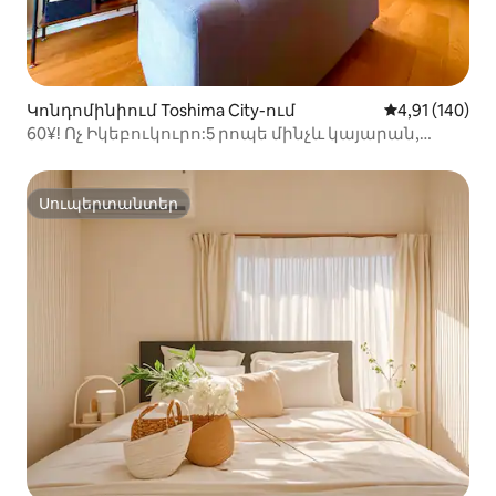
Կոնդոմինիում Toshima City-ում
Միջին վարկա
4,91 (140)
60¥! Ոչ Իկեբուկուրո:5 րոպե մինչև կայարան,
արագ Wi - Fi:
Սուպերտանտեր
Սուպերտանտեր