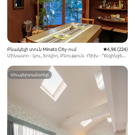
Բնակելի տուն Minato City-ում
Միջին վարկան
4,96 (224)
Մինատո - կու, Տոկիո, Բնություն -Ռիխ - Դեզինջեր
«Միկրոտնակ»
Սուպերտանտեր
Սուպերտանտեր