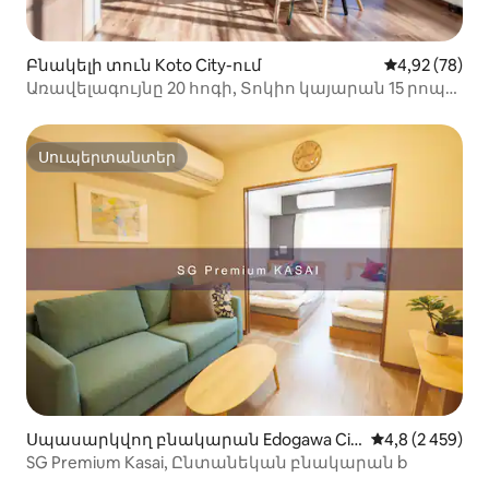
Բնակելի տուն Koto City-ում
Միջին վարկա
4,92 (78)
Առավելագույնը 20 հոգի, Տոկիո կայարան 15 րոպե,
Դիսնեյլենդ 20 րոպե
Սուպերտանտեր
Սուպերտանտեր
Սպասարկվող բնակարան Edogawa Cit
Միջին վարկան
4,8 (2 459)
y-ում
SG Premium Kasai, Ընտանեկան բնակարան b