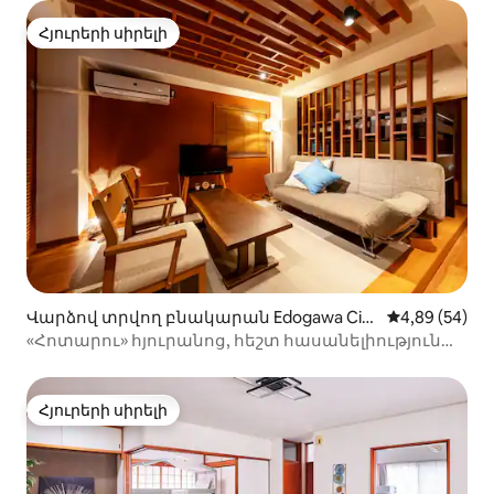
Հյուրերի սիրելի
Հյուրերի սիրելի
Վարձով տրվող բնակարան Edogawa City
Միջին վարկա
4,89 (54)
-ում
«Հոտարու» հյուրանոց, հեշտ հասանելիություն
դեպի Դիսնեյի հանգստավայր, Նիշիկասաի
կայարանից 5 րոպե քայլելու հեռավորության
վրա, խոհանոցով, ընտանեկան բնակարաններ։
Հյուրերի սիրելի
Հյուրերի սիրելի