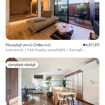
Բնակելի տուն Chiba-ում
Միջին վարկա
4,97 (37)
Նոր տուն｜1-ին հարկ, առանձին｜5 րոպե՝
կայարան｜10 րոպե՝ Մեսսե・30 րոպե՝ TDL
Հյուրերի սիրելի
Հյուրերի սիրելի