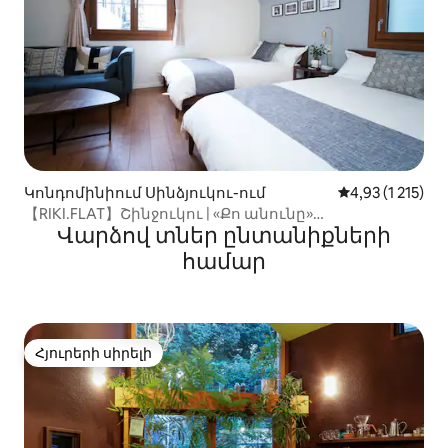
Կոնդոմինիում Սինձյուկու-ում
Միջին վարկանի
4,93 (1 215)
【RIKI.FLAT】Շինջուկու | «Քո անունը»
Վարձով տներ ընտանիքների
սանդուղքներ 20 ...
համար
Հյուրերի սիրելի
Հյուրերի սիրելի