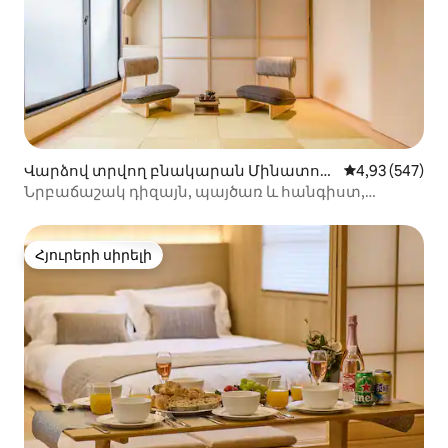
Վարձով տրվող բնակարան Մինատո-ո
Միջին վարկան
4,93 (547)
ւմ
Նրբաճաշակ դիզայն, պայծառ և հանգիստ,
Տոկիոյի սրբիչի մոտակայքում...
Հյուրերի սիրելի
Հյուրերի սիրելի