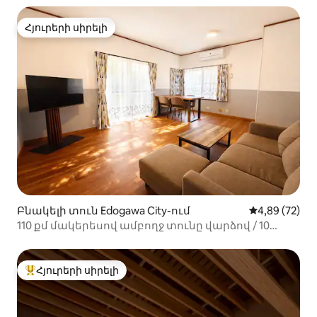
Հյուրերի սիրելի
Հյուրերի սիրելի
Բնակելի տուն Edogawa City-ում
Միջին վարկա
4,89 (72)
110 քմ մակերեսով ամբողջ տունը վարձով / 10
րոպե քայլելու հեռավորության վրա
ամենամոտակայքի կայարանից / Կարող է
տեղավորել 12 հոգու / Դիսնեյի հանգստավայրից
Հյուրերի սիրելի
Հյուրերի սիրելի լավագույն տները
12 րոպե հեռավորության վրա / Օդանավակայանի
ավտոբուսը հարմար է