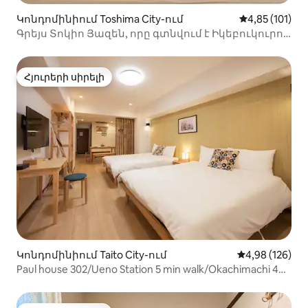
Կոնդոմինիում Toshima City-ում
Միջին վարկա
4,85 (101)
Գրեյս Տոկիո Յազեն, որը գտնվում է Իկեբուկուրո
կայարանում · Ուղղակի մուտք դեպի Սինձյուկու և
Սիբույա | Հարմարավետ և հարմար է
ուղևորությունների և գործնական
Հյուրերի սիրելի
Հյուրերի սիրելի
ուղևորությունների համար
Կոնդոմինիում Taito City-ում
Միջին վարկան
4,98 (126)
Paul house 302/Ueno Station 5 min walk/Okachimachi 4
min/Narita direct/Free գերարագ ինտերնետ/
Վերելակների շենք/Ճապոներեն, անգլերեն,