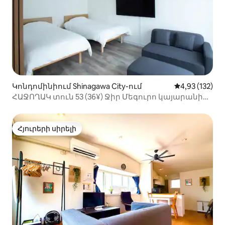
Կոնդոմինիում Shinagawa City-ում
Միջին վարկա
4,93 (132)
ՀԱՋՈՂԱԿ տուն 53 (36¥) Ջիր Մեգուրո կայարանից
արևմտյան ելքից 1 րոպե հեռավորության վրա
Հյուրերի սիրելի
Հյուրերի սիրելի