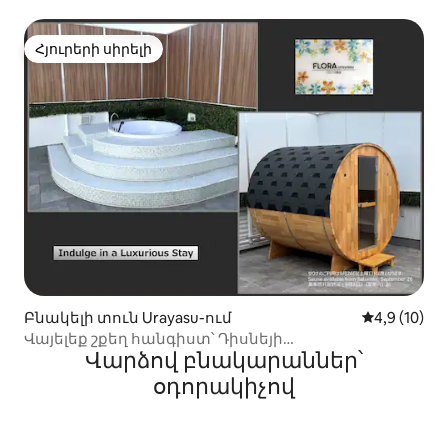
ժամանակակից հարմարավետություն |
Առավելագույնը 6 հոգի | Անվճար
ավտոկայանատեղի
Հյուրերի սիրելի
Հյուրերի սիրելի
Բնակելի տուն Urayasu-ում
Միջին վարկ
4,9 (10)
Վայելեք շքեղ հանգիստ՝ Դիսնեյի
Վարձով բնակարաններ՝
հրավառությամբ, տանիքի սաունայով և
ջակուզիով
օդորակիչով