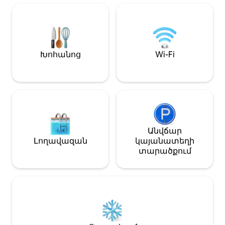
հարմարություններով և թեմատիկ
Սիբույա, Գինզա
սենյակներով դուք կարող եք
Ակիհաբարա ՝ ա
լիարժեք վայելել երազանքների
Տոկիոյում տես
երկրի շարունակությունը։ (Կա
այցելելու հարմ
նաև 30-օրյա երկարաժամկետ
Մոտակայքում 
մնալու շահավետ պլան։ Խնդրում
սուպերմարկետ
Խոհանոց
Wi-Fi
ենք կապվել մեզ հետ։) ■
հարմարավետ 
Տրանսպորտ Տարածքում կա մեկ
ռեստորաններ,
մեքենայի անվճար կայանատեղի
սրճարաններ և
(մեծ մեքենաների համար, օրինակ՝
խանութներ ։ Կ
Hiace-ի, մոտակայքում կա
նավահանգիստ, 
մետաղադրամով կայանատեղի)
նաև ազատորեն
<Տաքսի> Ուրայի կայարան՝ 8 րոպե
էլեկտրական քիքբո
Շինուրայի կայարանից 7 րոպե
🚶‍♀️Ասակուսա 
Անվճար
<Ավտոբուս> Ամենամոտ
գիծ )՝ մոտ 11 ր
Լողավազան
կայանատեղի
ավտոբուսի կանգառը գտնվում է 5
Ասակուսա կայ
տարածքում
րոպե քայլելու հեռավորության
էքսպրես )՝ 9 ր
վրա (2 երթուղի) Ավտոբուսով 10
Ակիհաբարա ՝ մ
րոպե մինչև Ուրայի և Շին-Ուրայի
մոտ 16 րոպե/Սի
կայարաններ <Երկաթուղի>
րոպե Յուկիյա փողոցի Արևմտյան
Շինուրայիան կայարանից
շենքում մնացող
Տոկիոյի կայարան՝ 20 րոպե Ուրայի
հասանելի կլին
կայարանից Ակիհաբարա
շահագործվող 
կայարան՝ 28 րոպե Ասակուսա
զբոսաշրջայի