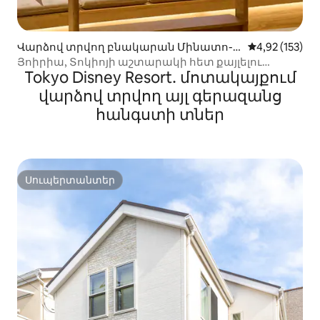
Վարձով տրվող բնակարան Մինատո-ո
Միջին վարկա
4,92 (153)
ւմ
Յոիրիա, Տոկիոյի աշտարակի հետ քայլելու
Tokyo Disney Resort․ մոտակայքում
հեռավորության վրա, 4 գծերի օգտագործում,
կայարանի մոտ, ուղիղ կապ երկու
վարձով տրվող այլ գերազանց
օդանավակայանների հետ, ուղիղ կապ բոլոր
հանգստի տներ
տեսարժան վայրերի հետ, 2 ննջասենյակ,
առավելագույնը 6...
Սուպերտանտեր
Սուպերտանտեր