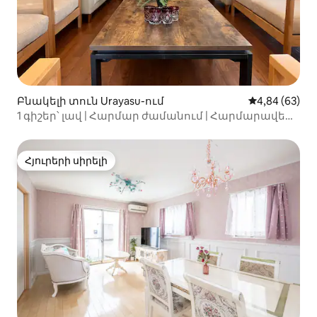
Բնակելի տուն Urayasu-ում
Միջին վարկա
4,84 (63)
1 գիշեր՝ լավ | Հարմար ժամանում | Հարմարավետ
մնալու պայմաններ
Հյուրերի սիրելի
Հյուրերի սիրելի