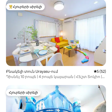
Roughterheim Urayasu
Հյուրերի սիրելի
Հյուրերի սիրելի լավագույն տները
Բնակելի տուն Urayasu-ում
Միջին վա
5 (52)
Դիսնեյ 10 րոպե | 4 րոպե կայարան | Հեշտ Տոկիո |
2 ննջասենյակ, 2 լոգասենյակ
Հյուրերի սիրելի
Հյուրերի սիրելի