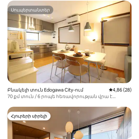
Սուպերտանտեր
Սուպերտանտեր
Բնակելի տուն Edogawa City-ում
Միջին վարկա
4,86 (28)
70 քմ տուն / 6 րոպե հեռավորության վրա է
ամենամոտ կայարանից / 10 հոգու համար / 15
րոպե Դիսնեյ / օդանավակայանի ավտոբուսը
հարմար է (3 սենյակ)
Հյուրերի սիրելի
Հյուրերի սիրելի