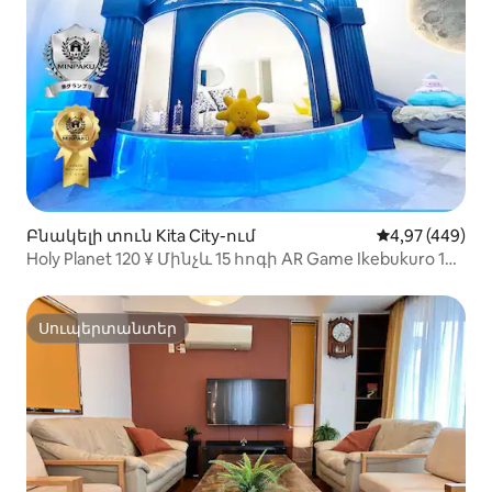
Բնակելի տուն Kita City-ում
Միջին վարկան
4,97 (449)
Holy Planet 120 ¥ Մինչև 15 հոգի AR Game Ikebukuro 1
կանգառ Սինձյուկու 2 կանգառ
Սուպերտանտեր
Սուպերտանտեր