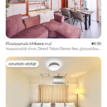
Բնակարան Ichikawa-ում
Միջին վ
5 (9)
Կայարանի մոտ, Direct Tokyo Disney See, ընդարձակ
տարածք
Հյուրերի սիրելի
Հյուրերի սիրելի