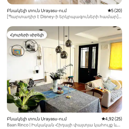
Բնակելի տուն Urayasu-ում
Միջին վա
5 (20)
[Պարտադիր է Disney-ի երկրպագուների համար]
Չափազանց սիրուն բնակարան։ Մայհամա
կայարանից քայլելու հեռավորության վրա,
ընդարձակ 4 սենյականոց բնակարան,
Հյուրերի սիրելի
Հյուրերի սիրելի
ավտոկայանատեղիով
Բնակելի տուն Urayasu-ում
Միջին վարկա
4,92 (25)
Baan Rinco | Իսկական Հիդայի փայտյա կահույք և