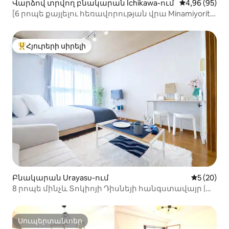
Վարձով տրվող բնակարան Ichikawa-ում
Միջին վարկա
4,96 (95)
[6 րոպե քայլելու հեռավորության վրա Minamiyorito
կայարանից] Հեշտ հասանելիություն դեպի TDR և
քաղաքի կենտրոն | Հանգիստ և հարմարավետ
տարածք, սենյակ թիվ 201 | 50 քմ, 2 սենյակ |
Հյուրերի սիրելի
Հյուրերի սիրելի լավագույն տները
Ընդարձակ տարածք
Բնակարան Urayasu-ում
Միջին վա
5 (20)
8 րոպե մինչև Տոկիոյի Դիսնեյի հանգստավայր |
1 ննջասենյակ | Մինչև 4
Սուպերտանտեր
Սուպերտանտեր