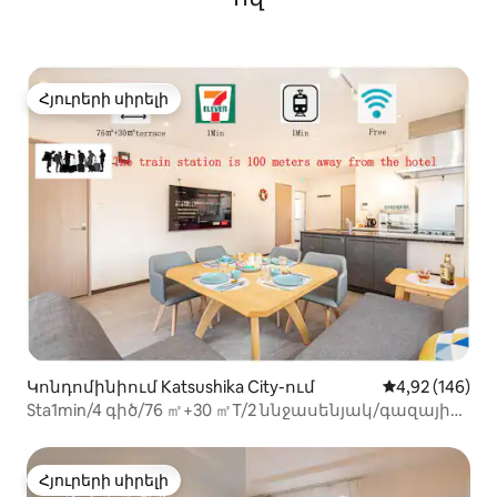
Հյուրերի սիրելի
Հյուրերի սիրելի
Կոնդոմինիում Katsushika City-ում
Միջին վարկան
4,92 (146)
Sta1min/4 գիծ/76 ㎡+30 ㎡T/2 ննջասենյակ/գազային
չորանոց/Ginza Direct
Հյուրերի սիրելի
Հյուրերի սիրելի