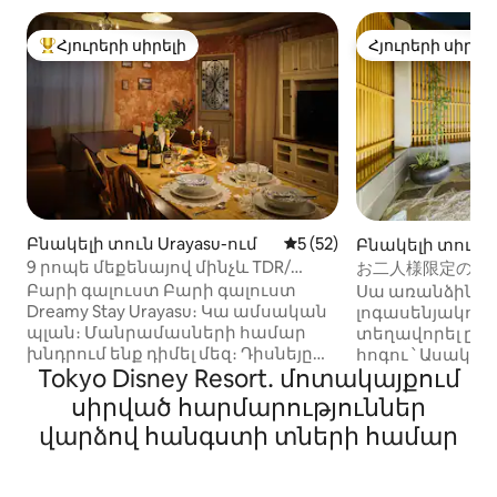
Հյուրերի սիրելի
Հյուրերի սիրել
Հյուրերի սիրելի լավագույն տները
Հյուրերի սիրել
Բնակելի տուն Urayasu-ում
Միջին վարկանիշը՝ 5-ից 
5 (52)
Բնակելի տուն Tai
ում
9 րոպե մեքենայով մինչև TDR/
お二人様限定の露
ամբողջ տան վարձակալություն
風のラグジュアリー
Բարի գալուստ Բարի գալուստ
Սա առանձին տո
8/19-9/18 ￥300 000
観光拠点 >柳通り
Dreamy Stay Urayasu։ Կա ամսական
լոգասենյակով, 
պլան։ Մանրամասների համար
տեղավորել ընդ
խնդրում ենք դիմել մեզ։ Դիսնեյը
հոգու ՝ Ասակո
Tokyo Disney Resort․ մոտակայքում
մեքենայով 9 րոպե, ավտոբուսով՝
ոտքով 11 րոպե
17 րոպե հեռավորության վրա է։ Սա
վրա ։ Առաջին հարկում կա
սիրված հարմարություններ
ամբողջությամբ վարձակալվող
հյուրասենյակ, 
վարձով հանգստի տների համար
առանձնատուն է, որը գտնվում է
հարկում ՝ նոճի 
գեղեցիկ քաղաքային տեսարանով
ննջասենյակով և
բնակելի թաղամասում։ Լիարժեք
Նաև հեշտ է մե