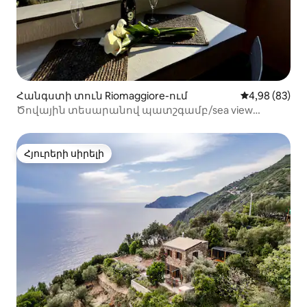
Հանգստի տուն Riomaggiore-ում
Միջին վարկա
4,98 (83)
Ծովային տեսարանով պատշգամբ/sea view
Orizzonte Gentile
Հյուրերի սիրելի
Հյուրերի սիրելի