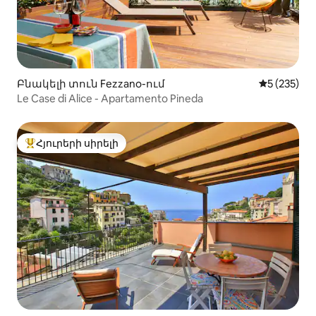
Բնակելի տուն Fezzano-ում
Միջին վար
5 (235)
Le Case di Alice - Apartamento Pineda
Հյուրերի սիրելի
Հյուրերի սիրելի լավագույն տները