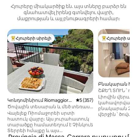
Հյուրերը միակարծիք են. այս տները բարձր են
գնահատվել իրենց գտնվելու վայրի,
մաքրության և այլ բնութագրերի համար։
Հյուրերի սիրելի
Հյուրերի սիր
Հյուրերի սիրելի լավագույն տները
Հյուրերի սիրել
Բնակարան Mass
ՇՔԵՂ ՏՈՒՆ ՝ ո
Լիովին վերան
Կոնդոմինիում Riomaggiore-
Միջին վարկանիշը՝ 5-ից 5
5 (357)
կահավորված 6
ում
Ծովային տեսարան և մեծ տեռաս -
բնակարան 201
Վերելակ - 1,5 լոգասենյակ
Վայելեք Ռիոմաջորեի սրտի
վերջին ՝ ծովայի
հատուկ վայրը։ Այս յուրահատուկ
բաղկացած է բ
տարածքը համատեղում է Չինկուե
հյուրասենյակի
Տերրեի հմայքը և այս
ննջասենյակից և
տարածաշրջանի համար