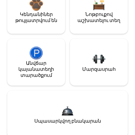
Կենդանիներ
Նոթբուքով
թույլատրվում են
աշխատելու տեղ
Անվճար
կայանատեղի
Մարզասրահ
տարածքում
Սպասարկվող բնակարան