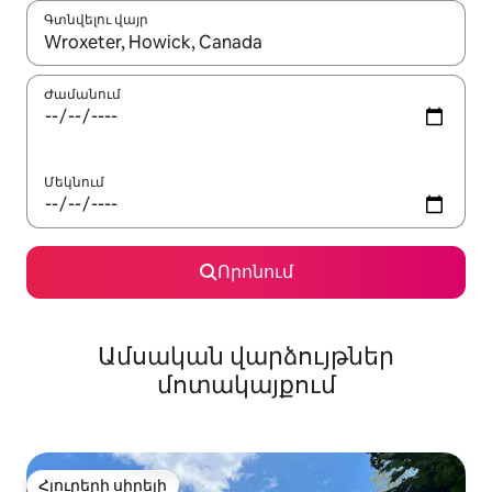
Գտնվելու վայր
Երբ արդյունքները հասանելի լինեն, սլաքների ստեղնե
Ժամանում
Մեկնում
Որոնում
Ամսական վարձույթներ
մոտակայքում
Հյուրերի սիրելի