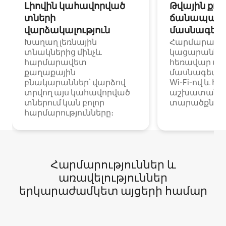
Լիովին կահավորված
Թվային քոչ
տների
ճանապարհ
վարձակալություն
մասնագետ
Խաղաղ լեռնային
Հարմարավ
տնակներից մինչև
կացարաններ 
հարմարավետ
հեռավար ա
քաղաքային
մասնագետնե
բնակարաններ՝ վարձով
Wi-Fi-ով և հ
տրվող այս կահավորված
աշխատանքա
տներում կան բոլոր
տարածքներո
հարմարությունները։
Հարմարություններ և
առավելություններ
երկարաժամկետ այցերի համար