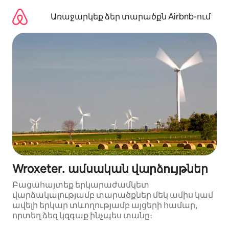
Անցնել
բովանդակությանը
Առաջարկեք ձեր տարածքն Airbnb-ում
Wroxeter․ ամսական վարձույթներ
Բացահայտեք երկարաժամկետ
վարձակալությամբ տարածքներ մեկ ամիս կամ
ավելի երկար տևողությամբ այցերի համար,
որտեղ ձեզ կզգաք ինչպես տանը։