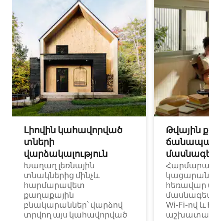
Լիովին կահավորված
Թվային քոչ
տների
ճանապարհ
վարձակալություն
մասնագետ
Խաղաղ լեռնային
Հարմարավ
տնակներից մինչև
կացարաններ 
հարմարավետ
հեռավար ա
քաղաքային
մասնագետնե
բնակարաններ՝ վարձով
Wi-Fi-ով և հ
տրվող այս կահավորված
աշխատանքա