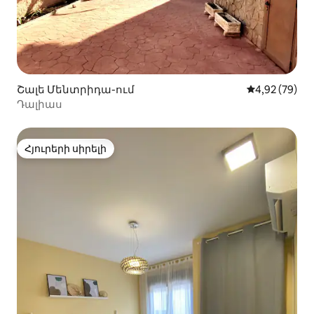
Շալե Մենտրիդա-ում
Միջին վարկա
4,92 (79)
Դալիաս
Հյուրերի սիրելի
Հյուրերի սիրելի