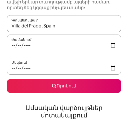
ավելի երկար տևողությամբ այցերի համար,
որտեղ ձեզ կզգաք ինչպես տանը։
Գտնվելու վայր
Երբ արդյունքները հասանելի լինեն, սլաքների ստեղնե
Ժամանում
Մեկնում
Որոնում
Ամսական վարձույթներ
մոտակայքում