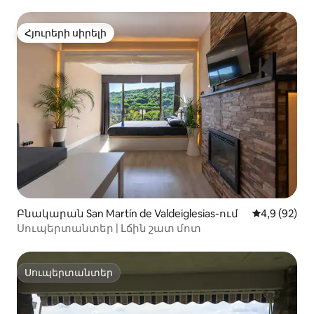
Հյուրերի սիրելի
Հյուրերի սիրելի
Բնակարան San Martín de Valdeiglesias-ում
Միջին վարկ
4,9 (92)
Սուպերտանտեր | Լճին շատ մոտ
Սուպերտանտեր
Սուպերտանտեր