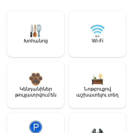
Խոհանոց
Wi-Fi
Կենդանիներ
Նոթբուքով
թույլատրվում են
աշխատելու տեղ