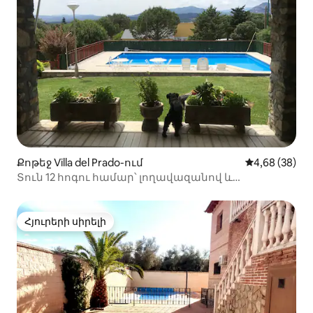
Քոթեջ Villa del Prado-ում
Միջին վարկա
4,68 (38)
Տուն 12 հոգու համար՝ լողավազանով և
խորովածի պատրաստման վայրով
Հյուրերի սիրելի
Հյուրերի սիրելի