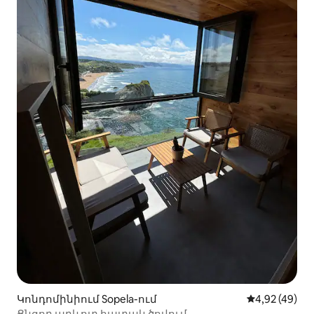
Կոնդոմինիում Sopela-ում
Միջին վարկա
4,92 (49)
Ցնցող արևոտ հատակ ծովում...