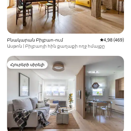
Բնակարան Բիլբաո-ում
Միջին վարկան
4,98 (469)
Ասթոն | Բիլբաոյի հին քաղաքի ողջ հմայքը
Հյուրերի սիրելի
Հյուրերի սիրելի