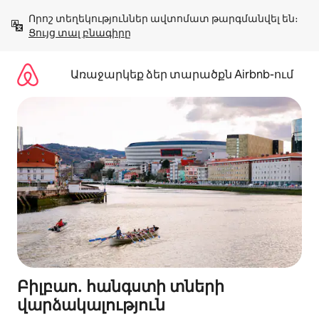
Անցնել
Որոշ տեղեկություններ ավտոմատ թարգմանվել են։ 
բովանդակությանը
Ցույց տալ բնագիրը
Առաջարկեք ձեր տարածքն Airbnb-ում
Բիլբաո․ հանգստի տների
վարձակալություն