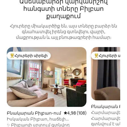
Ամենաբարձր վարկանիշով
հանգստի տները Բիլբաո
քաղաքում
Հյուրերը միակարծիք են. այս տները բարձր են
գնահատվել իրենց գտնվելու վայրի,
մաքրության և այլ բնութագրերի համար։
Հյուրերի սիրելի
Հյուրերի սիր
Հյուրերի սիրելի լավագույն տները
Հյուրերի սիրել
Բնակարան Բիլ
Հարմարավետ 
Բնակարան Բիլբաո-ում
Միջին վարկանիշը՝ 5-ից 4,98
4,98 (108)
քաղաքի կենտր
Հարմարավետ 
Իսկական Բիլբաո, հաճելի
գտնվում է անմո
հանգիստ ջերմությամբ
✨ Բիլբաոյի սրտում գտնվող