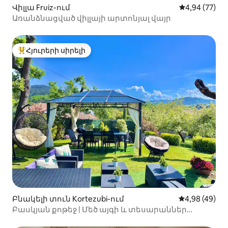
Վիլլա Fruiz-ում
Միջին վարկա
4,94 (77)
Առանձնացված վիլլայի արտոնյալ վայր
Հյուրերի սիրելի
Հյուրերի սիրելի լավագույն տները
Բնակելի տուն Kortezubi-ում
Միջին վարկա
4,98 (49)
Բասկյան քոթեջ | Մեծ այգի և տեսարաններ
Ուրդաիբայում