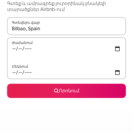
Գտեք և ամրագրեք յուրօրինակ բնակելի
տարածքներ Airbnb-ում
Գտնվելու վայր
Երբ արդյունքները հասանելի լինեն, սլաքների ստեղնե
Ժամանում
Մեկնում
Որոնում