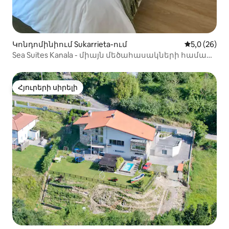
Կոնդոմինիում Sukarrieta-ում
Միջին վարկ
5,0 (26)
Sea Suites Kanala - միայն մեծահասակների համար,
Sea suites ii
Հյուրերի սիրելի
Հյուրերի սիրելի