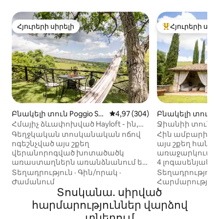
Հյուրերի սիրելի
Հյուրերի սիր
Հյուրերի սիրելի
Հյուրերի սիրել
Բնակելի տուն Poggio Sa
Միջին վարկանիշը՝ 5-ից 4,97
4,97 (304)
Բնակելի տուն S
n Marco-ում
-ում
Հմայիչ ձևափոխված Hayloft - ին,
Ջիանիի տուն - T
որտեղից բացվում է Չիանտի Հիլզ
Գեղջկական տոսկանական ոճով
Հին ամբարից 
ոգեշնչված այս շքեղ
այս շքեղ հան
վերանորոգված խոտածածկ
առաջարկում է 
առաստաղներն առանձնանում են
4 լոգասենյակ, մ
փնջերով և աղյուսներով
կահավորված 
Տեղադրություն
·
Գին/որակ
·
Տեղադրություն
առաստաղներով և նորաոճ ու
ընդարձակ հյու
Ժամանում
Հարմարությու
հարմարավետ դեկորի համար ։
Տոսկանա․ սիրված
առանձին այգի՝
Հանգստացնող ցանցաճոճից և
ավտոկայանատե
հարմարություններ վարձով
քարից խորոված պատրաստած
պատիո՝ բազմոց
տներում
համայնապատկերային այգում
խարույկատեղ 