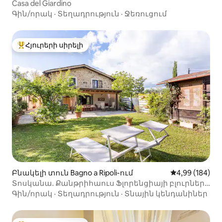
Casa del Giardino
Գին/որակ
·
Տեղադրություն
·
Ջեռուցում
Հյուրերի սիրելի
Հյուրերի սիրելի լավագույն տները
Բնակելի տուն Bagno a Ripoli-ում
Միջին վարկան
4,99 (184)
Տոսկանա. Քանթրիհաուս Ֆլորենցիայի բլուրների
վրա
Գին/որակ
·
Տեղադրություն
·
Տնային կենդանիներ