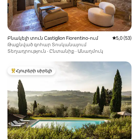
Բնակելի տուն Castiglion Fiorentino-ում
Միջին վարկ
5,0 (53)
Թաքնված գոհար Տոսկանայում
Տեղադրություն
·
Ընտանիք
·
Անաղմուկ
Հյուրերի սիրելի
Հյուրերի սիրելի լավագույն տները