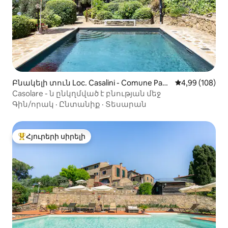
Բնակելի տուն Loc. Casalini - Comune Pani
Միջին վարկան
4,99 (108)
cale-ում
Casolare - ն ընկղմված է բնության մեջ
Գին/որակ
·
Ընտանիք
·
Տեսարան
Հյուրերի սիրելի
Հյուրերի սիրելի լավագույն տները