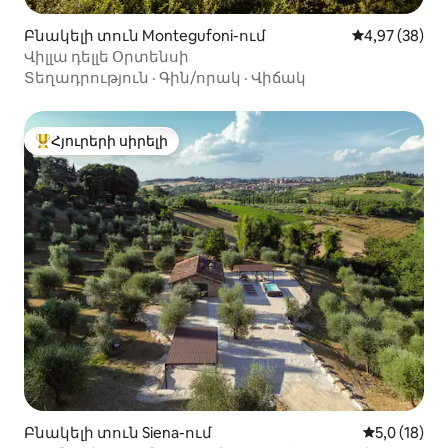
Բնակելի տուն Montegufoni-ում
Միջին վարկա
4,97 (38)
Վիլլա դելլե Օրտենսի
Տեղադրություն
·
Գին/որակ
·
Վիճակ
Հյուրերի սիրելի
Հյուրերի սիրելի լավագույն տները
Բնակելի տուն Siena-ում
Միջին վարկ
5,0 (18)