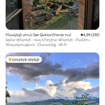
Բնակելի տուն San Quirico D'orcia-ում
Միջին վարկան
4,99 (230)
Ալմա Վինյոնի - Վալ դ'Օրչիա Վինյոնի - Բանիո
Վինյոնի
Տեղադրություն
·
Ընտանիք
·
Wi-Fi
Հյուրերի սիրելի
Հյուրերի սիրելի լավագույն տները