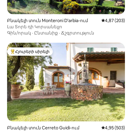
Բնակելի տուն Monteroni D'arbia-ում
Միջին վարկան
4,87 (203)
Լա Տորե դի Կորսանելլո
Գին/որակ
·
Ընտանիք
·
Ճշգրտություն
Հյուրերի սիրելի
Հյուրերի սիրելի լավագույն տները
Բնակելի տուն Cerreto Guidi-ում
Միջին վարկան
4,95 (503)