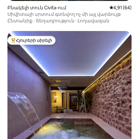
Բնակելի տուն Civita-ում
Միջին վարկա
4,91 (64)
Սիվիտայի սրտում գտնվող ոչ մի այլ վարձույթ
Ընտանիք
·
Տեղադրություն
·
Լողավազան
Հյուրերի սիրելի
Հյուրերի սիրելի լավագույն տները