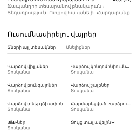
Ճապանդիի տեսարանով բնակարան ։
Տեղադրություն
·
Ոտքով հասանելի
·
Հարդարանք
Ուսումնասիրելու վայրեր
Տների այլ տեսակներ
Անելիքներ
Վարձով վիլլաներ
Վարձով կոնդոմինիումներ
Տոսկանա
Տոսկանա
Վարձով բունգալոներ
Վարձով շալեներ
Տոսկանա
Տոսկանա
Վարձով տներ լճի ափին
Հարմարեցված բարձրությամբ զուգարանակոնքով տների վարձակալություն
Տոսկանա
Տոսկանա
B&B-ներ
Ցույց տալ ավելին
Տոսկանա