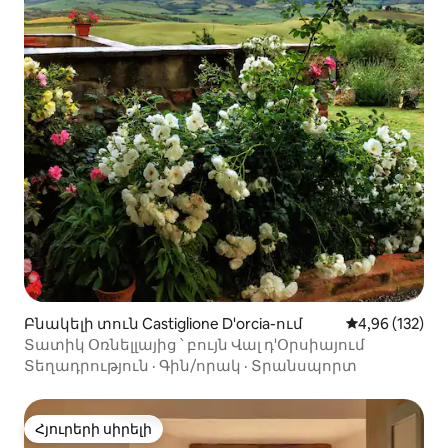
Բնակելի տուն Castiglione D'orcia-ում
Միջին վարկան
4,96 (132)
Տատիկ Օռնելլայից ՝ բույն Վալ դ'Օրսիայում
Տեղադրություն
·
Գին/որակ
·
Տրանսպորտ
Հյուրերի սիրելի
Հյուրերի սիրելի