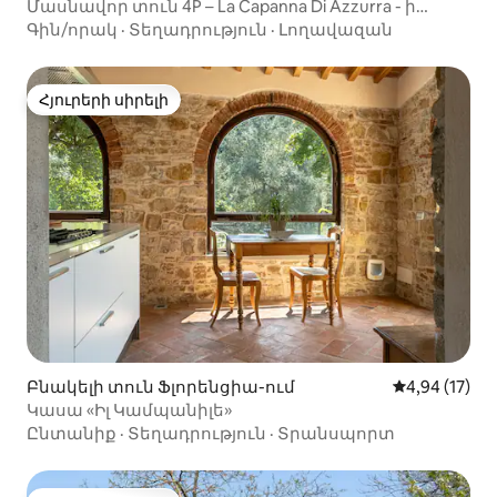
Մասնավոր տուն 4P – La Capanna Di Azzurra - ի
համար
Գին/որակ
·
Տեղադրություն
·
Լողավազան
Հյուրերի սիրելի
Հյուրերի սիրելի
Բնակելի տուն Ֆլորենցիա-ում
Միջին վարկա
4,94 (17)
Կասա «Իլ Կամպանիլե»
Ընտանիք
·
Տեղադրություն
·
Տրանսպորտ