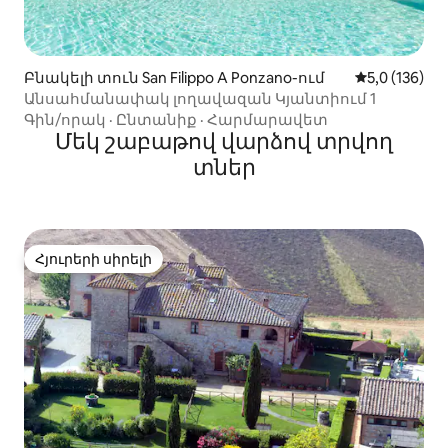
Բնակելի տուն San Filippo A Ponzano-ում
Միջին վարկա
5,0 (136)
Անսահմանափակ լողավազան Կյանտիում 1
Գին/որակ
·
Ընտանիք
·
Հարմարավետ
Մեկ շաբաթով վարձով տրվող
տներ
Հյուրերի սիրելի
Հյուրերի սիրելի