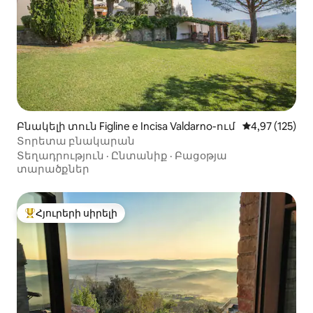
Բնակելի տուն Figline e Incisa Valdarno-ում
Միջին վարկան
4,97 (125)
Տորետա բնակարան
Տեղադրություն
·
Ընտանիք
·
Բացօթյա
տարածքներ
Հյուրերի սիրելի
Հյուրերի սիրելի լավագույն տները