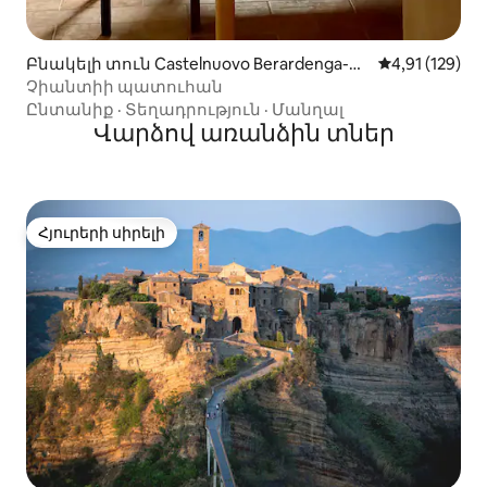
Բնակելի տուն Castelnuovo Berardenga-ու
Միջին վարկա
4,91 (129)
մ
Չիանտիի պատուհան
Ընտանիք
·
Տեղադրություն
·
Մանղալ
Վարձով առանձին տներ
Հյուրերի սիրելի
Հյուրերի սիրելի