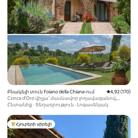
Բնակելի տուն Foiano della Chiana-ում
Միջին վարկան
4,92 (170)
Conca d'Oro վիլլա՝ մասնավոր լողավազանով,
4 հոգու համար
Ընտանիք
·
Տեղադրություն
·
Լոգասենյակ
Հյուրերի սիրելի
Հյուրերի սիրելի լավագույն տները