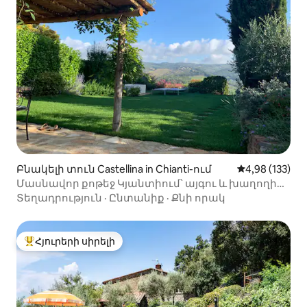
Բնակելի տուն Castellina in Chianti-ում
Միջին վարկան
4,98 (133)
Մասնավոր քոթեջ Կյանտիում՝ այգու և խաղողի
այգու տեսարաններով
Տեղադրություն
·
Ընտանիք
·
Քնի որակ
Հյուրերի սիրելի
Հյուրերի սիրելի լավագույն տները