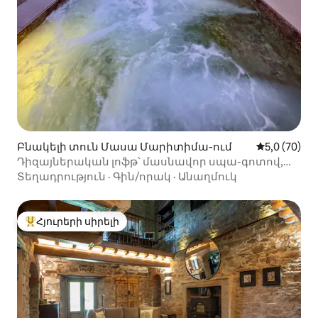
Բնակելի տուն Մասա Մարիտիմա-ում
Միջին վարկ
5,0 (70)
Դիզայներական լոֆթ՝ մասնավոր սպա-գոտով,
Տոսկանայում
Տեղադրություն
·
Գին/որակ
·
Անաղմուկ
Հյուրերի սիրելի
Հյուրերի սիրելի լավագույն տները