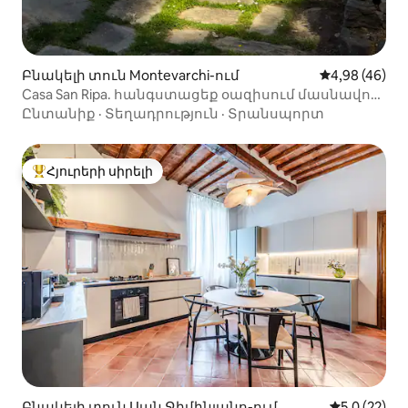
Բնակելի տուն Montevarchi-ում
Միջին վարկա
4,98 (46)
Casa San Ripa. հանգստացեք օազիսում մասնավոր
լողավազանով
Ընտանիք
·
Տեղադրություն
·
Տրանսպորտ
Հյուրերի սիրելի
Հյուրերի սիրելի լավագույն տները
Բնակելի տուն Սան Ջիմինյանո-ում
Միջին վարկ
5,0 (22)