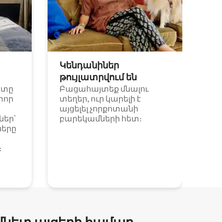
Կենդանիներ
թույլատրվում են
ետը
Բացահայտեք մնալու
փոր
տեղեր, ուր կարելի է
այցելել չորքոտանի
եր՝
բարեկամների հետ։
ները
։