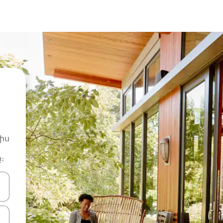
իս
։
ների ստեղներով նավարկեք վեր և վար կամ ուսումնասիրեք հ