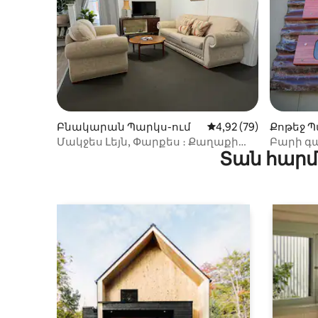
Բնակարան Պարկս-ում
Միջին վարկանիշը՝ 5
4,92 (79)
Քոթեջ Պ
Մակջես Լեյն, Փարքես ։ Քաղաքի
Բարի գա
Տան հարմ
կենտրոն ։