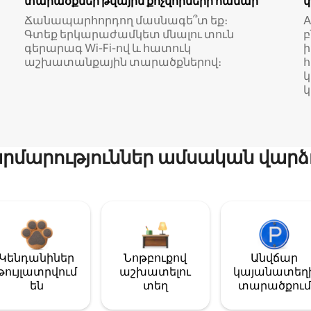
տարածքներ թվային քոչվորների համար
Ճանապարհորդող մասնագե՞տ եք։
A
Գտեք երկարաժամկետ մնալու տուն
բ
գերարագ Wi-Fi-ով և հատուկ
աշխատանքային տարածքներով։
կ
մարություններ ամսական վարձ
Կենդանիներ
Նոթբուքով
Անվճար
թույլատրվում
աշխատելու
կայանատեղ
են
տեղ
տարածքում