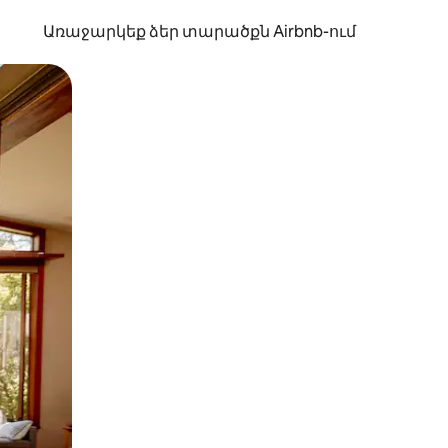
Առաջարկեք ձեր տարածքն Airbnb-ում
պելով կամ մատը սահեցնելով։