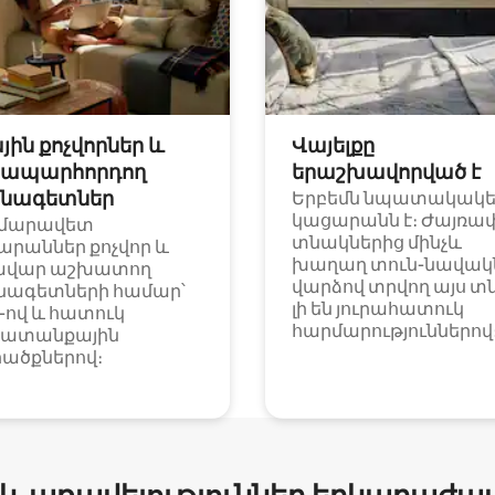
յին քոչվորներ և
Վայելքը
ապարհորդող
երաշխավորված է
նագետներ
Երբեմն նպատակակ
կացարանն է։ Ժայռա
մարավետ
տնակներից մինչև
արաններ քոչվոր և
խաղաղ տուն-նավակն
ավար աշխատող
վարձով տրվող այս տ
նագետների համար՝
լի են յուրահատուկ
i-ով և հատուկ
հարմարություններով
ատանքային
ածքներով։