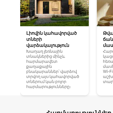
Լիովին կահավորված
Թվա
տների
ճան
վարձակալություն
մաս
Խաղաղ լեռնային
Հար
տնակներից մինչև
կաց
հարմարավետ
հեռ
քաղաքային
մաս
բնակարաններ՝ վարձով
Wi-F
տրվող այս կահավորված
աշխ
տներում կան բոլոր
տար
հարմարությունները։