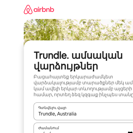
Անցնել
բովանդակությանը
Trundle․ ամսական
վարձույթներ
Բացահայտեք երկարաժամկետ
վարձակալությամբ տարածքներ մեկ ամ
կամ ավելի երկար տևողությամբ այցերի
համար, որտեղ ձեզ կզգաք ինչպես տանը
Գտնվելու վայր
Երբ արդյունքները հասանելի լինեն, սլաք
Ժամանում