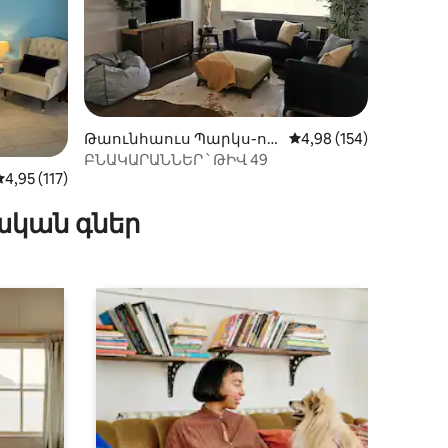
Թաունհաուս Պարկս-ու
Միջին վարկանիշը՝ 5
4,98 (154)
մ
ԲՆԱԿԱՐԱՆՆԵՐ ՝ ԹԻՎ 49
իք
Միջին վարկանիշը՝ 5-ից 4,95, 117 կարծիք
4,95 (117)
ական գներ