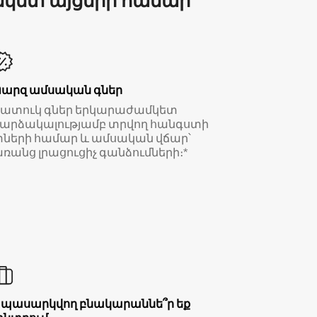
մկետ այցերի համար
Պարզ ամսական գներ
Հատուկ գներ երկարաժամկետ
արձակալությամբ տրվող հանգստի
ների համար և ամսական վճար՝
ռանց լրացուցիչ գանձումների։*
Սպասարկվող բնակարաննե՞ր եք