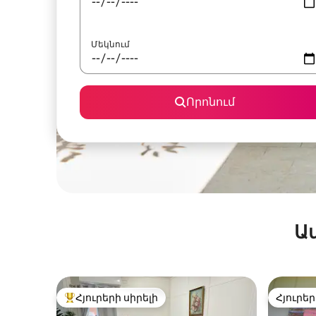
Մեկնում
Որոնում
Ա
Հյուրերի սիրելի
Հյուրեր
Հյուրերի սիրելի լավագույն տները
Հյուրեր