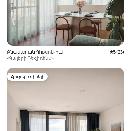
Բնակարան Դիքսոն-ում
Միջին վա
5 (23)
«Գալերի Ռեզիդենս»
Հյուրերի սիրելի
Հյուրերի սիրելի