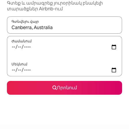
Գտեք և ամրագրեք յուրօրինակ բնակելի
տարածքներ Airbnb-ում
Գտնվելու վայր
Երբ արդյունքները հասանելի լինեն, սլաքների ստեղնե
Ժամանում
Մեկնում
Որոնում