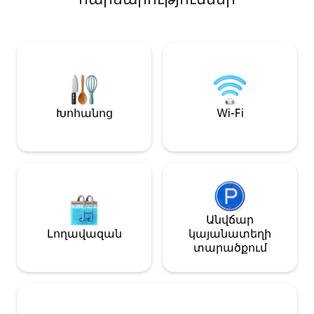
խառնուրդ ինչ
համն ու հոտը քաղաքում: Գեղեցիկ
մասնագետների,
կահավորված ամբողջ
հանգստացողնե
տարածքում ՝ ներառյալ գազի
Վայելեք քաղաք
բուխարի, Սմարթ հեռուստացույց,
իդեալական խառ
Wi - Fi և լիովին նշանակված
գտնվում է վեր
խոհանոց, այդ թվում ՝ Միելե ջեռոց,
առանձնության 
սրճեփ, միկրոալիքային վառարան,
գերժամանակա
թեյնիկ, տոստեր և լրիվ չափի
սրճարաններով
սառնարան ։ Հյուրերին կընդունեն
Խոհանոց
Wi-Fi
զբոսայգիներով
պանրով, թխվածքաբլիթներով,
հեռավորության
գինով ՝ կարմիր, սպիտակ և
քաղաքային կյա
փայլուն, հաց, կաթ, քաղցր
վայրերը: Անկախ այն բանից ՝
թխվածքաբլիթներ, շիլա, թարմ ձու
այստեղ եք հան
մեր անվճար տեսականի հավերից
արկածների հա
՝ Մեգի, Գարեջուր և Օփրա և
տարածքը ձեր ս
ցանկացած թեյ, որը ցանկանում է:
Ամրագրեք ձեր ա
Երկկողմանի լոգասենյակը
Անվճար
ծանոթացեք Քի
ներառում է Mor շամպունի,
Լողավազան
կայանատեղի
ապրելակերպին
կոնդիցիոների, մարմնի լվացման,
տարածքում
մարմնի լոսյոնի և օճառի
ներթափանցումներ ։ Նրանց
համար, ովքեր գուցեմոռացել են
որոշ հիմնական պարագաներ, կա
բերանի խոռոչի լվացում, ատամի