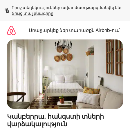
Անցնել
Որոշ տեղեկություններ ավտոմատ թարգմանվել են։ 
բովանդակությանը
Ցույց տալ բնագիրը
Առաջարկեք ձեր տարածքն Airbnb-ում
Կանբերրա․ հանգստի տների
վարձակալություն