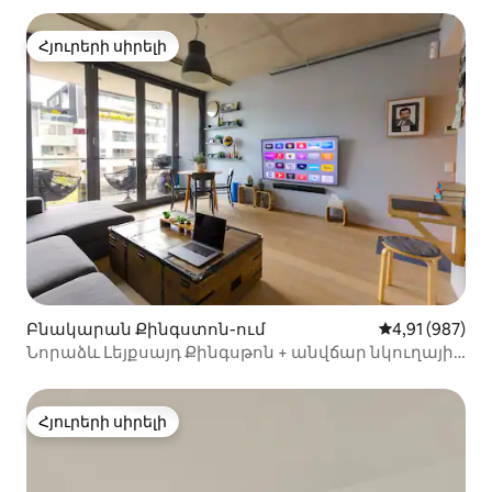
տարածք, տրամվայից 5 րոպե հեռավորության
վրա, Կանբերա Սիթիի հարևանությամբ, ANU-ի
Հյուրերի սիրելի
Հյուրերի սիրելի
մոտակայքում
Բնակարան Քինգստոն-ում
Միջին վարկան
4,91 (987)
Նորաձև Լեյքսայդ Քինգսթոն + անվճար նկուղային
կայանատեղի
Հյուրերի սիրելի
Հյուրերի սիրելի