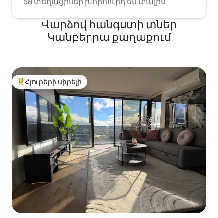
58 տեղացիներ խորհուրդ են տալիս
Վարձով հանգստի տներ
Կանբերրա քաղաքում
Հյուրերի սիրելի
Հյուրերի սիրելի լավագույն տները