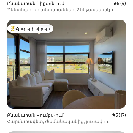
Բնակարան Դիքսոն-ում
Միջին վ
5 (9)
Պենտհաուսի տեսարաններ, 2 ննջասենյակ +
աշխատասենյակ ունեցող շքեղ բնակարան
Հյուրերի սիրելի
Հյուրերի սիրելի լավագույն տները
Բնակարան Կումբս-ում
Միջին վա
5 (17)
Հարմարավետ, ժամանակակից, լուսավոր
բնակարան