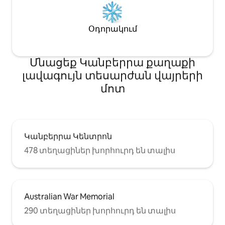
խոզանակ, ատամի մածուկ,
ցնցուղի գլխարկ, ճամփորդական
հավաքածու (կարի անհրաժեշտ
Օդորակում
պարագաներով) և նույնիսկ
սափրվելու հավաքածու ։
Մնացեք Կանբերրա քաղաքի
լավագույն տեսարժան վայրերի
մոտ
Կանբերրա Կենտրոն
478 տեղացիներ խորհուրդ են տալիս
Australian War Memorial
290 տեղացիներ խորհուրդ են տալիս