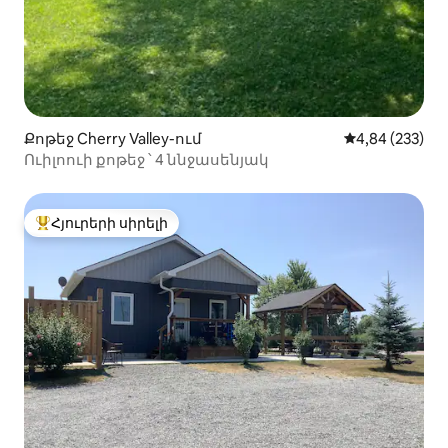
Քոթեջ Cherry Valley-ում
Միջին վարկան
4,84 (233)
Ուիլոուի քոթեջ ՝ 4 ննջասենյակ
Հյուրերի սիրելի
Հյուրերի սիրելի լավագույն տները