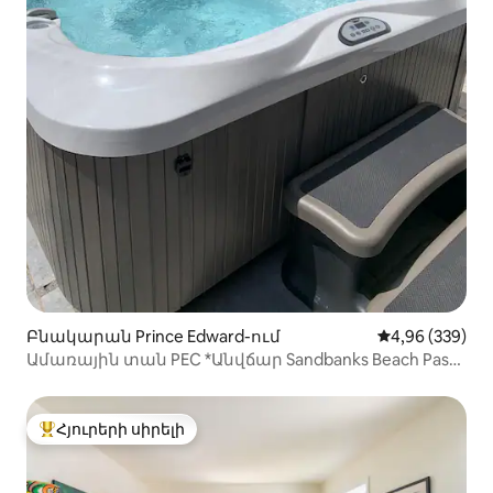
Բնակարան Prince Edward-ում
Միջին վարկան
4,96 (339)
Ամառային տան PEC *Անվճար Sandbanks Beach Pass
։*
Հյուրերի սիրելի
Հյուրերի սիրելի լավագույն տները