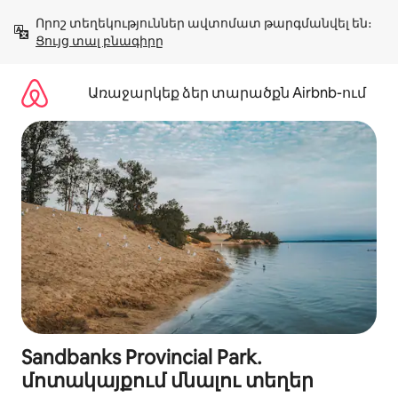
Անցնել
Որոշ տեղեկություններ ավտոմատ թարգմանվել են։ 
բովանդակությանը
Ցույց տալ բնագիրը
Առաջարկեք ձեր տարածքն Airbnb-ում
Sandbanks Provincial Park․
մոտակայքում մնալու տեղեր