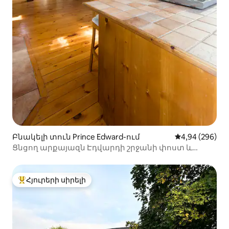
Բնակելի տուն Prince Edward-ում
Միջին վարկան
4,94 (296)
Ցնցող արքայազն Էդվարդի շրջանի փոստ և
փարոս
Հյուրերի սիրելի
Հյուրերի սիրելի լավագույն տները