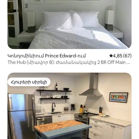
Կոնդոմինիում Prince Edward-ում
Միջին վարկա
4,85 (67)
The Hub (միավոր B): Ժամանակակից 2 BR Off Main St
Picton
Հյուրերի սիրելի
Հյուրերի սիրելի