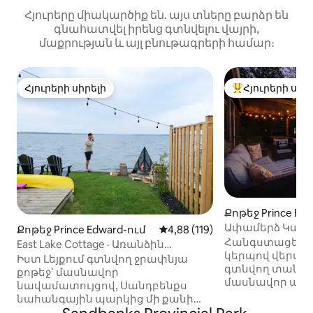
Հյուրերը միակարծիք են. այս տները բարձր են
գնահատվել իրենց գտնվելու վայրի,
մաքրության և այլ բնութագրերի համար։
Հյուրերի սիրելի
Հյուրերի սիր
Հյուրերի սիրելի
Հյուրերի սիրել
Քոթեջ Prince Ed
Ափամերձ Կասա 
Քոթեջ Prince Edward-ում
Միջին վարկանիշը՝ 5-ից 4,88
4,88 (119)
ՍԱՈՒՆԱՅՈՎ և 
Հանգստացեք ա
East Lake Cottage · Առանձին
կերպով վերանո
նավամատույց · Սանդբենքսի
Իստ Լեյքում գտնվող ջրափնյա
գտնվող տանը, ո
մոտակայքում
քոթեջ՝ մասնավոր
մասնավոր ափ
նավամատույցով, Սանդբենքս
գեղեցիկ Փրինս
նահանգային պարկից մի քանի
մեջ։ Վայելեք մե
րոպե հեռավորության վրա։