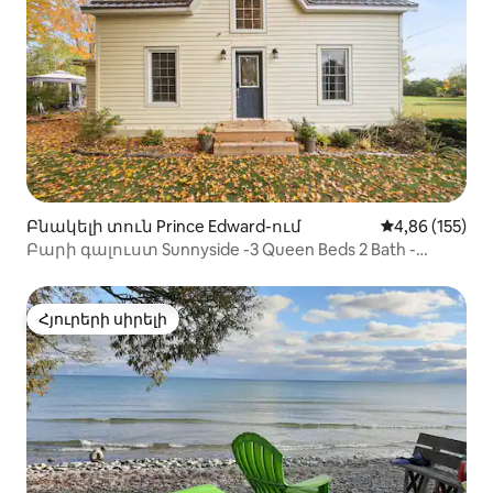
Բնակելի տուն Prince Edward-ում
Միջին վարկան
4,86 (155)
Բարի գալուստ Sunnyside -3 Queen Beds 2 Bath -
Sandbanks
Հյուրերի սիրելի
Հյուրերի սիրելի