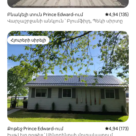
Բնակելի տուն Prince Edward-ում
Միջին վարկան
4,94 (135)
Վարչաշրջանի անկյուն ՝ Բլումֆիլդ, Պեկի սիրտը
Հյուրերի սիրելի
Հյուրերի սիրելի
Քոթեջ Prince Edward-ում
Միջին վարկան
4,94 (173)
Իսթ Լեյք քոթեջ ՝ Սենդբենքսի մոտակայքում