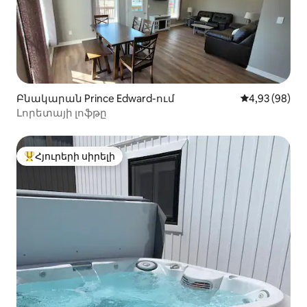
Բնակարան Prince Edward-ում
Միջին վարկա
4,93 (98)
Լորետայի լոֆթը
Հյուրերի սիրելի
Հյուրերի սիրելի լավագույն տները