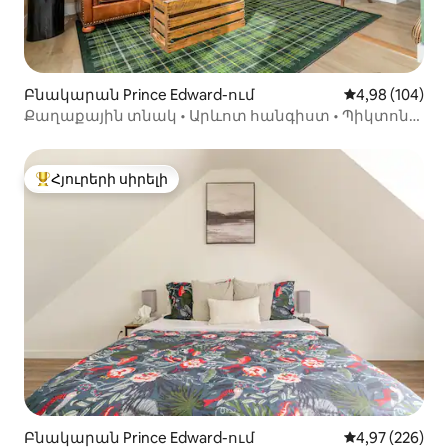
Բնակարան Prince Edward-ում
Միջին վարկան
4,98 (104)
Քաղաքային տնակ • Արևոտ հանգիստ • Պիկտոնի
սիրտը
Հյուրերի սիրելի
Հյուրերի սիրելի լավագույն տները
Բնակարան Prince Edward-ում
Միջին վարկան
4,97 (226)