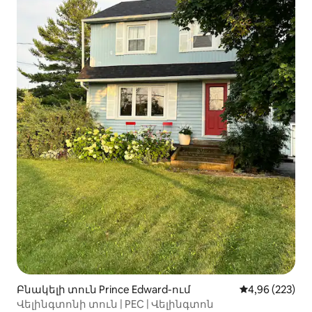
Բնակելի տուն Prince Edward-ում
Միջին վարկան
4,96 (223)
Վելինգտոնի տուն | PEC | Վելինգտոն