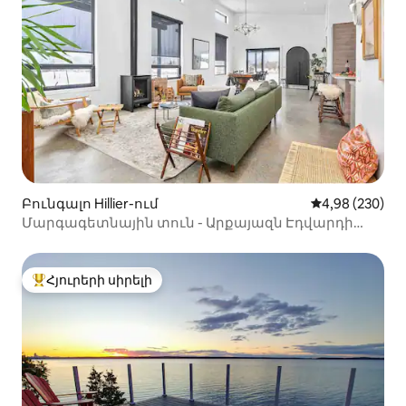
Բունգալո Hillier-ում
Միջին վարկան
4,98 (230)
Մարգագետնային տուն - Արքայազն Էդվարդի
շրջանի ժամանակակից
Հյուրերի սիրելի
Հյուրերի սիրելի լավագույն տները