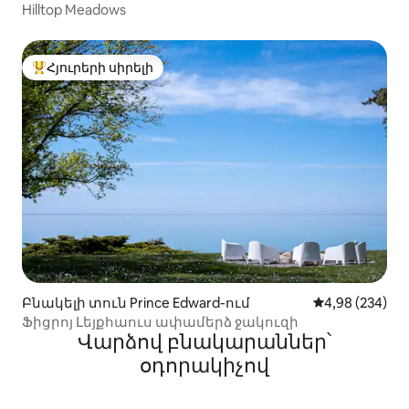
Hilltop Meadows
Հյուրերի սիրելի
Հյուրերի սիրելի լավագույն տները
Բնակելի տուն Prince Edward-ում
Միջին վարկան
4,98 (234)
Ֆիցրոյ Լեյքհաուս ափամերձ ջակուզի
Վարձով բնակարաններ՝
օդորակիչով