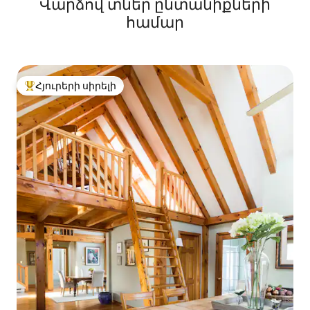
Վարձով տներ ընտանիքների
համար
Հյուրերի սիրելի
Հյուրերի սիրելի լավագույն տները