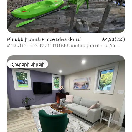
Բնակելի տուն Prince Edward-ում
Միջին վարկան
4,93 (233)
ՀԻՎԱՌԻՆ ԿԻՍԵՆԳՈՒՄՈՎ. Մասնավոր տուն լճի
մոտ՝ լողափով
Հյուրերի սիրելի
Հյուրերի սիրելի