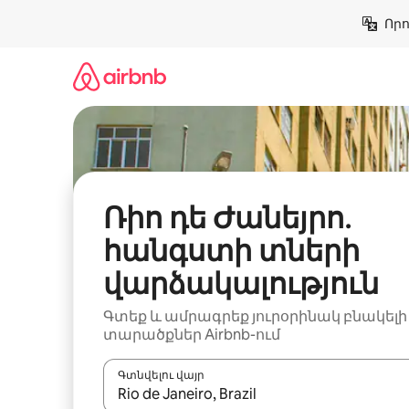
Անցնել
Որո
բովանդակությանը
Ռիո դե Ժանեյրո․
հանգստի տների
վարձակալություն
Գտեք և ամրագրեք յուրօրինակ բնակելի
տարածքներ Airbnb-ում
Գտնվելու վայր
Երբ արդյունքները հասանելի լինեն, սլաք