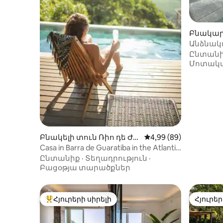
Բնակար
-ում
Անձնակ
Քրիստոս
Ընտան
ընդուն
Մոտակ
Բնակելի տուն Ռիո դե Ժա
Միջին վարկանիշը՝ 5
4,99 (89)
նեյրո-ում
Casa in Barra de Guaratiba in the Atlantic
Forest.
Ընտանիք
·
Տեղադրություն
·
Բացօթյա տարածքներ
Հյուրերի սիրելի
Հյուրեր
Հյուրերի սիրելի լավագույն տները
Հյուրեր