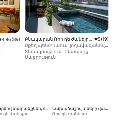
իք
Բնակարան Ռիո դե Ժանեյրո
Միջին վարկանիշ
5 (19)
Միջին վարկանիշը՝ 5-ից 4,96, 89 կարծիք
4,96 (89)
-ում
Շքեղ պենտհաուս՝ լողավազանով
Իպանեմայում
Տեղադրություն
·
Ընտանիք
·
·
Մաքրություն
Վարձով տարածքներ, որտեղ թույլատրվում է մնալ տնային կենդանիների հետ
Նախաճաշով տների վարձակալություն
ո դե Ժանեյրո
Ռիո դե Ժանեյրո