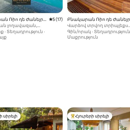
ան Ռիո դե Ժանեյրո
Միջին վարկանիշը՝ 5-ից 5, 17 կարծ
5 (17)
Բնակարան Ռիո դե Ժանեյ
-ում
ան լողավազան,
Վարձով տրվող տրիպլեքս
ի տեսարան և շուրջօրյա
պենտհաուս Իպանեմայու
իք
·
Տեղադրություն
·
Գին/որակ
·
Տեղադրությու
արան
այք
Մաքրություն
-ից 4,99, 89 կարծիք
ի սիրելի
Հյուրերի սիրելի
ի սիրելի
Հյուրերի սիրելի լավագույն