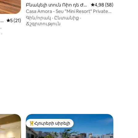
Բնակելի տուն Ռիո դե Ժա
Միջին վարկանիշը՝ 
4,98 (58)
նեյրո-ում
Casa Amora - Seu "Mini Resort" Private
Beira Lagoa
Գին/որակ
·
Ընտանիք
·
իք
րո
Միջին վարկանիշը՝ 5-ից 5, 21 կարծիք
5 (21)
Ճշգրտություն
մ
ն
·
Հյուրերի սիրելի
 տները
Հյուրերի սիրելի լավագույն տները