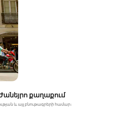
Ժանեյրո քաղաքում
ության և այլ բնութագրերի համար։