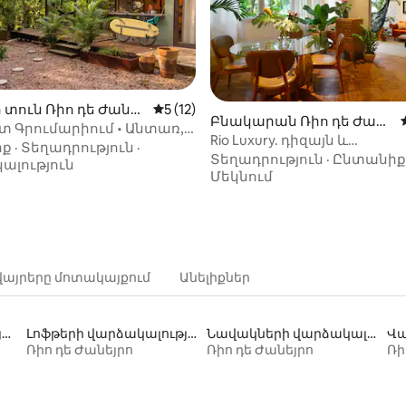
 տուն Ռիո դե Ժանեյ
Միջին վարկանիշը՝ 5-ից 5, 12 կարծ
5 (12)
-ից 4,99, 87 կարծիք
Բնակարան Ռիո դե Ժան
 Գրումարիում • Անտառ,
եյրո-ում
Rio Luxury. դիզայն և
մասնավոր լողավազան
իք
·
Տեղադրություն
·
հարմարավետություն
Տեղադրություն
·
Ընտանիք
կալություն
Իպանեմայում
Մեկնում
վայրերը մոտակայքում
Անելիքներ
Լողափի հասանելիությամբ տների վարձակալություն
Լոֆթերի վարձակալություն
Նավակների վարձակալություն
Ռիո դե Ժանեյրո
Ռիո դե Ժանեյրո
Ռի