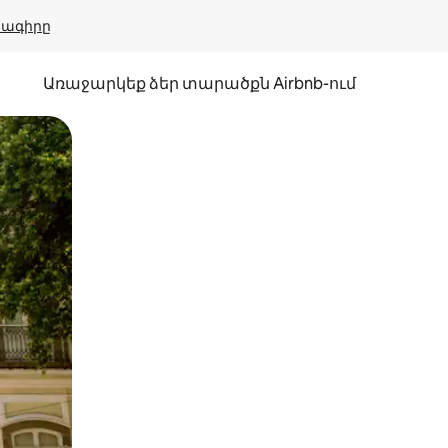
բնագիրը
Առաջարկեք ձեր տարածքն Airbnb-ում
պելով կամ մատը սահեցնելով։