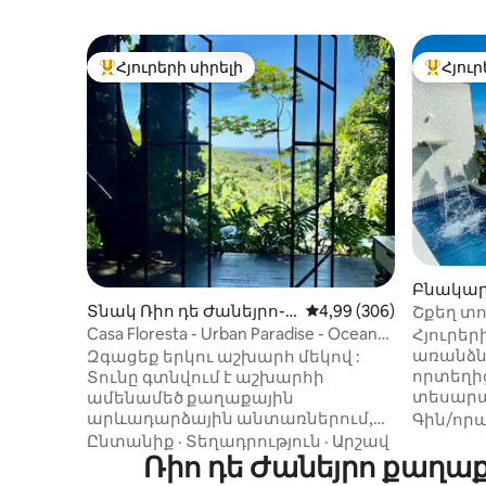
Հյուրերի սիրելի
Հյուր
Հյուրերի սիրելի լավագույն տները
Հյուրեր
Բնակար
եյրո-ում
Տնակ Ռիո դե Ժանեյրո-ո
Միջին վարկանիշը՝ 5-
4,99 (306)
Շքեղ տո
ւմ
սաունա
Casa Floresta - Urban Paradise - Ocean
Հյուրեր
հնարավ
View
առանձն
Զգացեք երկու աշխարհ մեկով :
որտեղից
Տունը գտնվում է աշխարհի
տեսարա
ամենամեծ քաղաքային
և Ռոդրի
արևադարձային անտառներում,
Գին/որ
Այն ուն
որտեղից բացվում են Լեբլոնի ծովի
Ընտանիք
·
Տեղադրություն
·
Արշավ
լողավազ
հիասքանչ տեսարանները ։ Մյուս
Ռիո դե Ժանեյրո քաղա
զուգար
կողմից ՝ դուք գտնվում եք