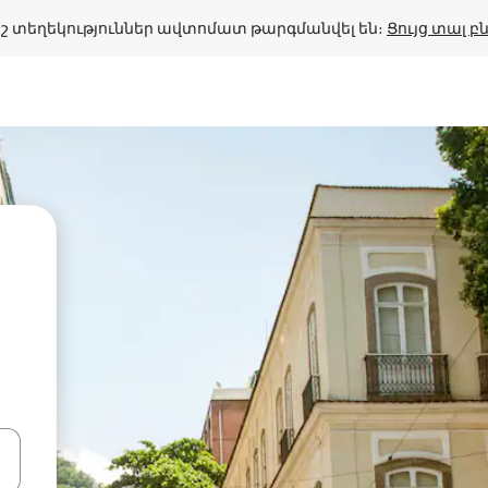
շ տեղեկություններ ավտոմատ թարգմանվել են։ 
Ցույց տալ 
ների ստեղներով նավարկեք վեր և վար կամ ուսումնասիրեք հ