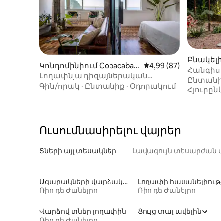
Բնակելի
Կոնդոմինիում Copacaban
Միջին վարկանիշը՝ 5
4,99 (87)
րո-ում
Հանգիստ
a-ում
Լողափնյա դիզայներական
ծով և 
Ընտան
բնակարան ՝ օվկիանոսի ցնցող
Գին/որակ
·
Ընտանիք
·
Օդորակում
Հյուրըն
տեսարաններով
Ուսումնասիրելու վայրեր
Տների այլ տեսակներ
Լավագույն տեսարժան 
Ագարակների վարձակալություն
Ռիո դե Ժանեյրո
Ռիո դե Ժանեյրո
Վարձով տներ լողափին
Ցույց տալ ավելին
Ռիո դե Ժանեյրո