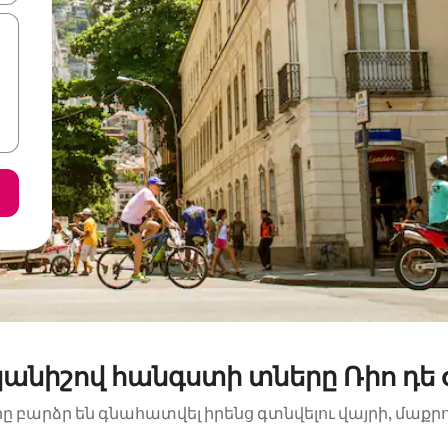
անիշով հանգստի տները Ռիո դե 
րը բարձր են գնահատվել իրենց գտնվելու վայրի, մաքր