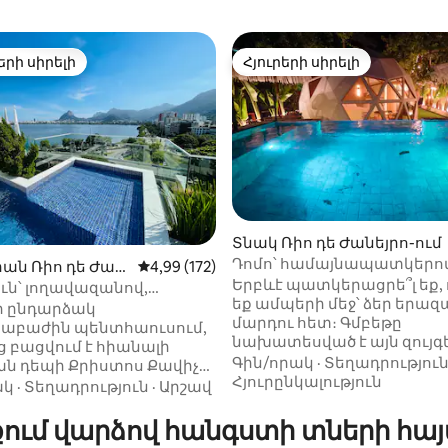
երի սիրելի
Հյուրերի սիրելի
ի սիրելի լավագույն տները
Հյուրերի սիրելի
Տնակ Ռիո դե Ժանեյրո-ում
Դոմո՝ համայնապատկերո
ան Ռիո դե Ժան
Միջին վարկանիշը՝ 5-ից 4,99, 172 կարծ
4,99 (172)
Երբևէ պատկերացրե՞լ եք, 
ից 4,99, 306 կարծիք
ւն՝ լողավազանով,
եք ամպերի մեջ՝ ձեր երա
յով և առանձնության
ի ընդարձակ
մարդու հետ։ Գմբեթը
որությամբ:
աբաժին պենտհաուսում,
նախատեսված է այն զույգ
 բացվում է հիանալի
համար, որոնք փնտրում ե
Գին/որակ
·
Տեղադրությու
ն դեպի Քրիստոս Քավիչը
հիշողության մեջ և տպավո
Հյուրընկալություն
գո դե Ֆրեյտաս ծովածոցը ։
ակ
·
Տեղադրություն
·
Արշավ
լուսանկարներում մնացող
ի մեծ բացօթյա տարածք՝
զգայական տպավորությու
անով և ջրվեժով,
քում վարձով հանգստի տների հայ
Ինտերիրից բացվում է 180°
անով և լվացարանով