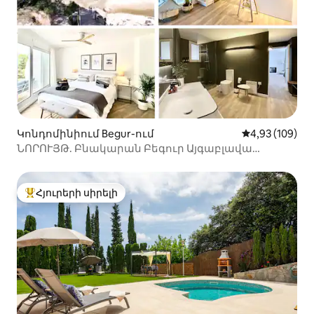
Կոնդոմինիում Begur-ում
Միջին վարկան
4,93 (109)
ՆՈՐՈՒՅԹ. Բնակարան Բեգուր Այգաբլավա
մասնավոր լողափ
Հյուրերի սիրելի
Հյուրերի սիրելի լավագույն տները