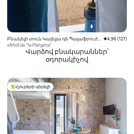
Բնակելի տուն Կալելյա դե Պալաֆրուժե
Միջին վարկան
4,96 (127)
լ-ում
elMoll de "la Platgeta"
Վարձով բնակարաններ՝
օդորակիչով
Հյուրերի սիրելի
Հյուրերի սիրելի լավագույն տները