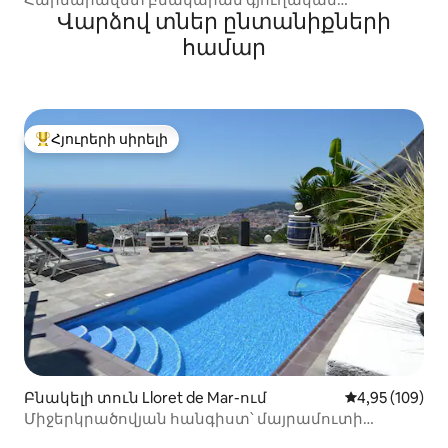
Վարձով տներ ընտանիքների
միջավայրում
համար
Հյուրերի սիրելի
Հյուրերի սիրելի լավագույն տները
Բնակելի տուն Lloret de Mar-ում
Միջին վարկան
4,95 (109)
Միջերկրածովյան հանգիստ՝ մայրամուտի
տեսարաններով