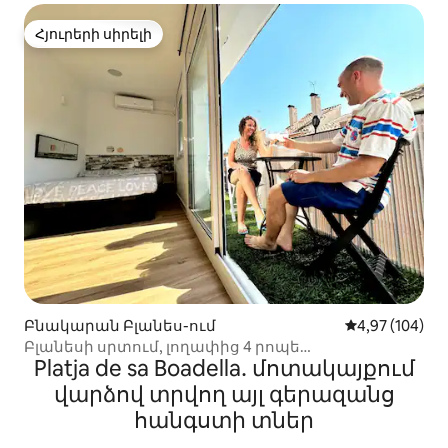
Հյուրերի սիրելի
Հյուրերի սիրելի
Բնակարան Բլանես-ում
Միջին վարկան
4,97 (104)
Բլանեսի սրտում, լողափից 4 րոպե
Platja de sa Boadella․ մոտակայքում
հեռավորության վրա ։
վարձով տրվող այլ գերազանց
հանգստի տներ