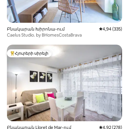
Բնակարան Խիրոնա-ում
Միջին վարկան
4,94 (335)
Caelus Studio. by BHomesCostaBrava
Հյուրերի սիրելի
Հյուրերի սիրելի լավագույն տները
Բնակարան Lloret de Mar-ում
Միջին վարկան
4,92 (278)