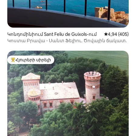
Կոնդոմինիում Sant Feliu de Guíxols-ում
Միջին վարկան
4,94 (405)
Կոստա Բրավա - Սանտ Ֆելիու. Ծովային ճակատ.
Հյուրերի սիրելի
Հյուրերի սիրելի լավագույն տները