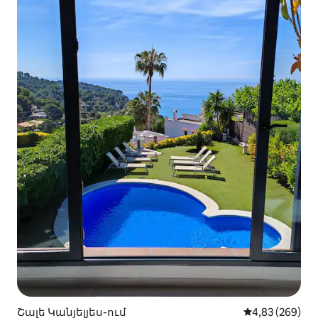
Շալե Կանյելյես-ում
Միջին վարկան
4,83 (269)