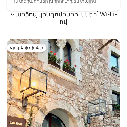
19 տեղացիներ խորհուրդ են տալիս
Վարձով կոնդոմինիումներ՝ Wi-Fi-
ով
Հյուրերի սիրելի
Հյուրերի սիրելի