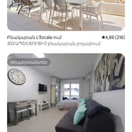
Բնակարան Լ'Escala-ում
Միջին վարկան
4,86 (216)
303 ԱՊՇԵՑՈՒՑԻՉ բնակարան լողափում
Սուպերտանտեր
Սուպերտանտեր