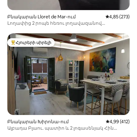
Բնակարան Lloret de Mar-ում
Միջին վարկան
4,85 (273)
Լողափից 2 րոպե հեռու լողավազանով
բնակարան!!
Հյուրերի սիրելի
Հյուրերի սիրելի լավագույն տները
Բնակարան Խիրոնա-ում
Միջին վարկան
4,99 (412)
Ալբադա Բլաու. պատիո և 2 լոգասենյակ Հին
քաղաքում