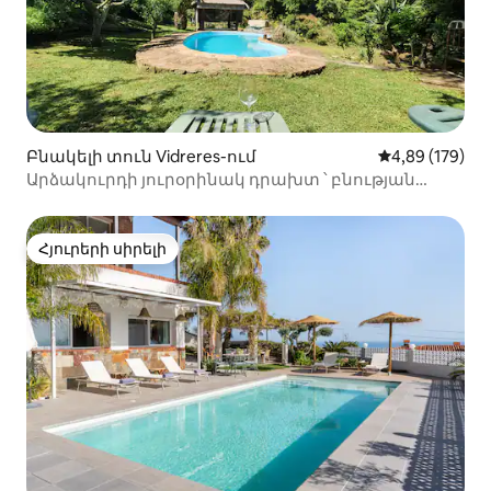
Բնակելի տուն Vidreres-ում
Միջին վարկան
4,89 (179)
Արձակուրդի յուրօրինակ դրախտ ՝ բնության
գրկում ։
Հյուրերի սիրելի
Հյուրերի սիրելի