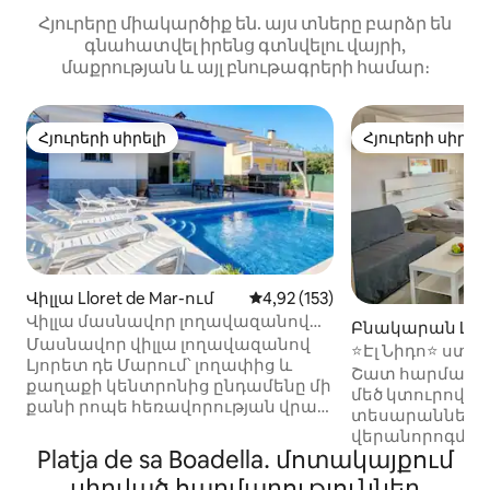
Հյուրերը միակարծիք են. այս տները բարձր են
գնահատվել իրենց գտնվելու վայրի,
մաքրության և այլ բնութագրերի համար։
Հյուրերի սիրելի
Հյուրերի սիրել
Հյուրերի սիրելի
Հյուրերի սիրել
Վիլլա Lloret de Mar-ում
Միջին վարկանիշը՝ 5-ից 4,92
4,92 (153)
Վիլլա մասնավոր լողավազանով
Բնակարան Llore
Լյորետ դե Մարում
Մասնավոր վիլլա լողավազանով
-ում
⭐️Էլ Նիդո⭐️ ստուդիա ՝ լավագույն
Լյորետ դե Մարում՝ լողափից և
տեռասով և ծո
Շատ հարմարավ
քաղաքի կենտրոնից ընդամենը մի
մեծ կտուրով և
քանի րոպե հեռավորության վրա։
տեսարաններով
Ընտանիքի համար հարմար և
վերանորոգմամբ
խմբային ՝ մինչև 9 հոգու համար ։
Platja de sa Boadella․ մոտակայքում
անհրաժեշտ տե
Վայելեք ընդարձակ և
գտնվում է լողա
սիրված հարմարություններ
հարմարավետ տուն՝ առանձին