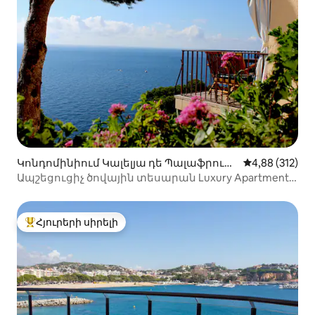
Կոնդոմինիում Կալելյա դե Պալաֆրուժ
Միջին վարկան
4,88 (312)
ել-ում
Ապշեցուցիչ ծովային տեսարան Luxury Apartment
Llafranc WIFI
Հյուրերի սիրելի
Հյուրերի սիրելի լավագույն տները