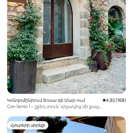
Կոնդոմինիում Տոսա դե Մար-ում
Միջին վարկան
4,92 (168)
Can Senio 1 – շքեղ տուն՝ դղյակից մի քայլ
հեռավորության վրա»։
Հյուրերի սիրելի
Հյուրերի սիրելի