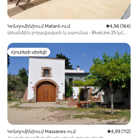
Կոնդոմինիում Mataró-ում
Միջին վարկան
4,96 (164)
Առանձին լողավազան և սաունա - BlueLine 25 կմ
BCN
Հյուրերի սիրելի
Հյուրերի սիրելի
Կոնդոմինիում Massanes-ում
Միջին վարկա
4,99 (112)
Հարմարավետ բնակարան գյուղական