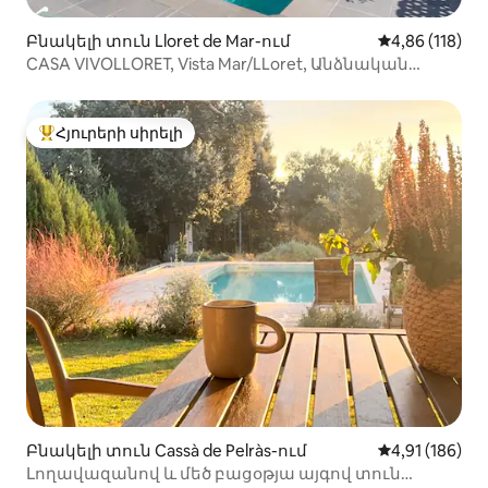
Բնակելի տուն Lloret de Mar-ում
Միջին վարկա
4,86 (118)
CASA VIVOLLORET, Vista Mar/LLoret, Անձնական
լողավազան
Հյուրերի սիրելի
Հյուրերի սիրելի լավագույն տները
Բնակելի տուն Cassà de Pelràs-ում
Միջին վարկա
4,91 (186)
Լողավազանով և մեծ բացօթյա այգով տուն