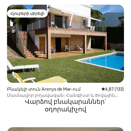
վայրը
Հյուրերի սիրելի
Հյուրերի սիրելի
Բնակելի տուն Arenys de Mar-ում
Միջին վարկան
4,87 (133)
Մասնավոր լողավազան։ Հանգիստ և ծովային
Վարձով բնակարաններ՝
տեսարաններ։ Բարսելոնա
օդորակիչով