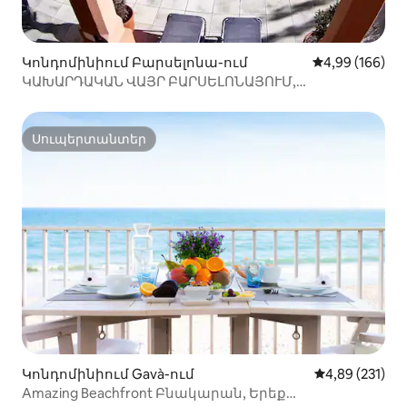
Կոնդոմինիում Բարսելոնա-ում
Միջին վարկան
4,99 (166)
ԿԱԽԱՐԴԱԿԱՆ ՎԱՅՐ ԲԱՐՍԵԼՈՆԱՅՈՒՄ,
ԼՈՂԱՎԱԶԱՆՈՎ
Սուպերտանտեր
Սուպերտանտեր
Կոնդոմինիում Gavà-ում
Միջին վարկան
4,89 (231)
Amazing Beachfront Բնակարան, Երեք