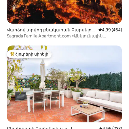
Վարձով տրվող բնակարան Բարսելոն
Միջին վարկան
4,99 (464)
ա-ում
Sagrada Familia Apartment.com «Անկյունային
բնակարան», Սա...
Հյուրերի սիրելի
Հյուրերի սիրելի լավագույն տները
Բնակարան Բարսելոնա-ում
Միջին վարկան
4,96 (733)