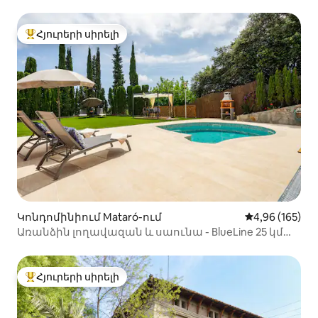
Պատշգամբներ, Sea Դիտումներ
Հյուրերի սիրելի
Հյուրերի սիրելի լավագույն տները
Կոնդոմինիում Mataró-ում
Միջին վարկան
4,96 (165)
Առանձին լողավազան և սաունա - BlueLine 25 կմ
BCN
Հյուրերի սիրելի
Հյուրերի սիրելի լավագույն տները