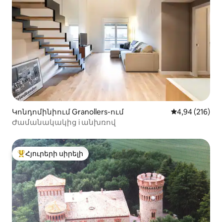
Կոնդոմինիում Granollers-ում
Միջին վարկան
4,94 (216)
Ժամանակակից i անխռով
Հյուրերի սիրելի
Հյուրերի սիրելի լավագույն տները