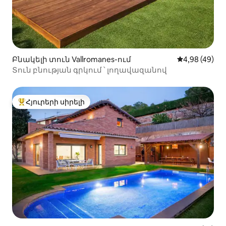
Բնակելի տուն Vallromanes-ում
Միջին վարկա
4,98 (49)
Տուն բնության գրկում ՝ լողավազանով
Հյուրերի սիրելի
Հյուրերի սիրելի լավագույն տները