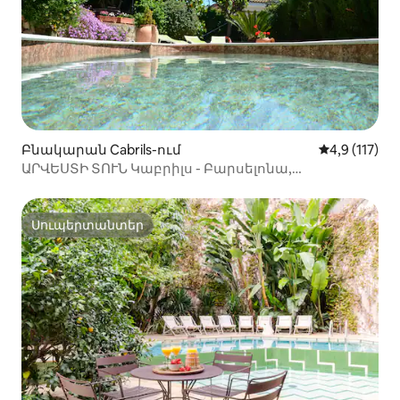
Բնակարան Cabrils-ում
Միջին վարկ
4,9 (117)
ԱՐՎԵՍՏԻ ՏՈՒՆ Կաբրիլս - Բարսելոնա,
լողավազան, լողափեր ձեզ համար:
Սուպերտանտեր
Սուպերտանտեր