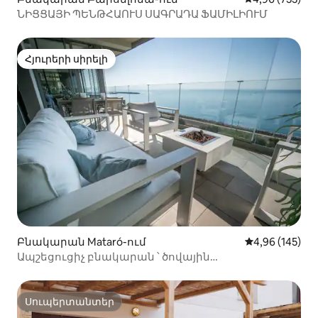
ՆԻՑՑԱՅԻ ՊԵՆԹՀԱՈՒՍ ՍԱԳՐԱԴԱ ՖԱՄԻԼԻՈՒՄ
Հյուրերի սիրելի
Հյուրերի սիրելի
Բնակարան Mataró-ում
Միջին վարկան
4,96 (145)
Ապշեցուցիչ բնակարան ՝ ծովային
տեսարաններով
Սուպերտանտեր
Սուպերտանտեր