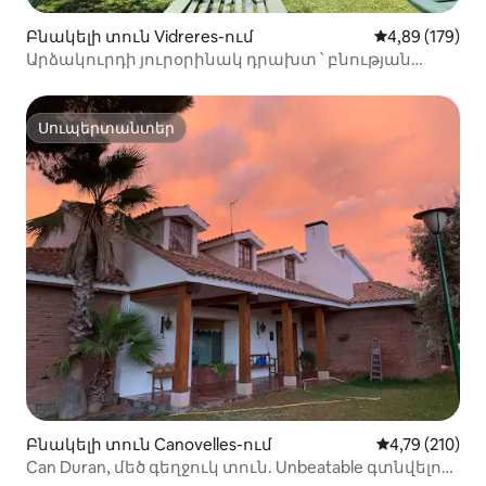
Բնակելի տուն Vidreres-ում
Միջին վարկան
4,89 (179)
Արձակուրդի յուրօրինակ դրախտ ՝ բնության
գրկում ։
Սուպերտանտեր
Սուպերտանտեր
Բնակելի տուն Canovelles-ում
Միջին վարկա
4,79 (210)
Can Duran, մեծ գեղջուկ տուն. Unbeatable գտնվելու