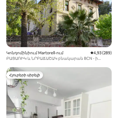
Կոնդոմինիում Martorell-ում
Միջին վարկան
4,93 (289)
ԲԱՑԱՌԻԿ և ՆՐԲԱՃԱՇԱԿ բնակարան BCN - ի
մոտակայքում
Հյուրերի սիրելի
Հյուրերի սիրելի