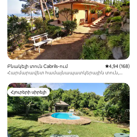
Բնակելի տուն Cabrils-ում
Միջին վարկան
4,94 (168)
Հարմարավետ համայնապատկերային տուն,
պարտեզ, լողափ և Բարսելոնա
Հյուրերի սիրելի
Հյուրերի սիրելի