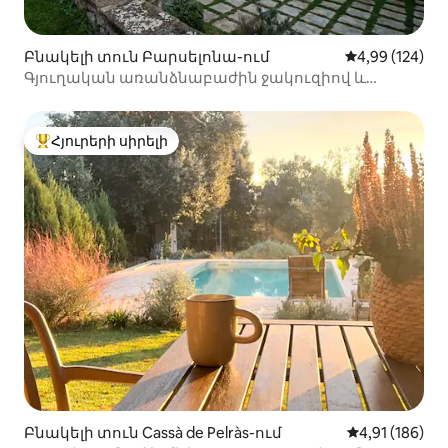
Բնակելի տուն Բարսելոնա-ում
Միջին վարկան
4,99 (124)
Գյուղական առանձնաբաժին ջակուզիով և
ջեռուցվող լողավազանով
Հյուրերի սիրելի
Հյուրերի սիրելի լավագույն տները
Բնակելի տուն Cassà de Pelràs-ում
Միջին վարկա
4,91 (186)