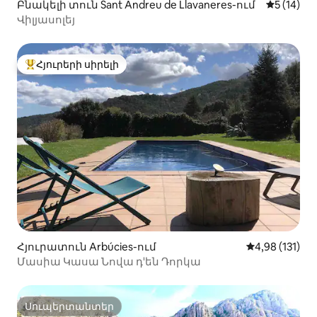
Բնակելի տուն Sant Andreu de Llavaneres-ում
Միջին վա
5 (14)
Վիլյասոլեյ
Հյուրերի սիրելի
Հյուրերի սիրելի լավագույն տները
Հյուրատուն Arbúcies-ում
Միջին վարկա
4,98 (131)
Մասիա Կասա Նովա դ'են Դորկա
Սուպերտանտեր
Սուպերտանտեր