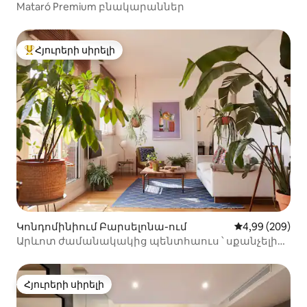
Mataró Premium բնակարաններ
Հյուրերի սիրելի
Հյուրերի սիրելի լավագույն տները
Կոնդոմինիում Բարսելոնա-ում
Միջին վարկան
4,99 (209)
Արևոտ ժամանակակից պենտհաուս ՝ սքանչելի
կտուրով
Հյուրերի սիրելի
Հյուրերի սիրելի