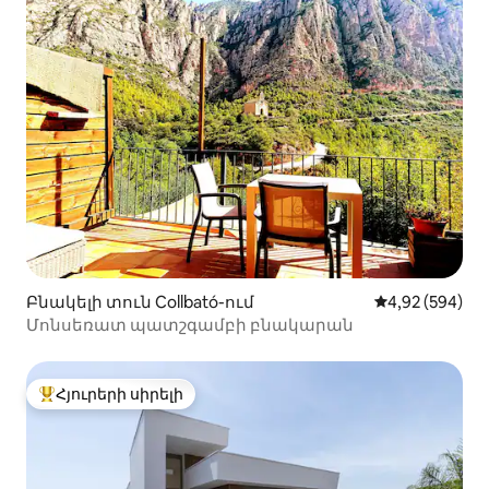
Բնակելի տուն Collbató-ում
Միջին վարկան
4,92 (594)
Մոնսեռատ պատշգամբի բնակարան
Հյուրերի սիրելի
Հյուրերի սիրելի լավագույն տները