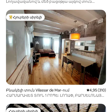
Լողավազանով և մեծ բացօթյա այգով տուն
Էմպորդայում
Հյուրերի սիրելի
Հյուրերի սիրելի լավագույն տները
Բնակելի տուն Vilassar de Mar-ում
Միջին վարկան
4,95 (310)
ՀԱՐՄԱՐԱՎԵՏ ՏՈՒՆ 1 ՐՈՊԵ: ԼՈՂԱՓ, ԲԱՐՍԵԼՈՆԱՅԻ
ՄՈՏԱԿԱՅՔՈՒՄ
Հյուրերի սիրելի