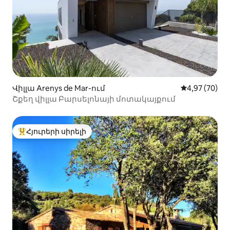
Վիլլա Arenys de Mar-ում
Միջին վարկա
4,97 (70)
Շքեղ վիլլա Բարսելոնայի մոտակայքում
Հյուրերի սիրելի
Հյուրերի սիրելի լավագույն տները