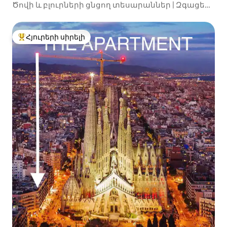
Ծովի և բլուրների ցնցող տեսարաններ | Զգացեք
ձեզ ինչպես տանը
Հյուրերի սիրելի
Հյուրերի սիրելի լավագույն տները