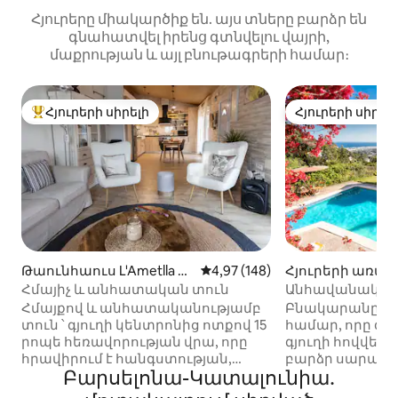
Հյուրերը միակարծիք են. այս տները բարձր են
գնահատվել իրենց գտնվելու վայրի,
մաքրության և այլ բնութագրերի համար։
Հյուրերի սիրելի
Հյուրերի սիրել
Հյուրերի սիրելի լավագույն տները
Հյուրերի սիրել
Թաունհաուս L'Ametlla de
Միջին վարկանիշը՝ 5-ից 4,97
4,97 (148)
Հյուրերի առա
l Vallès-ում
ժին Cabrils-ում
Հմայիչ և անհատական տուն
Անհավանական
ծով ։ Լողավազա
Հմայքով և անհատականությամբ
Բնակարանը հա
Յուրահատուկ:
տուն ՝ գյուղի կենտրոնից ոտքով 15
համար, որը գտ
րոպե հեռավորության վրա, որը
գյուղի հովվեր
հրավիրում է հանգստության,
բարձր սարալան
Բարսելոնա-Կատալունիա․
հանգստության, առողջության և
մեքենայով Բա
համօգտագործման ։ Այն գտնվում է
երկայնքով: Այն