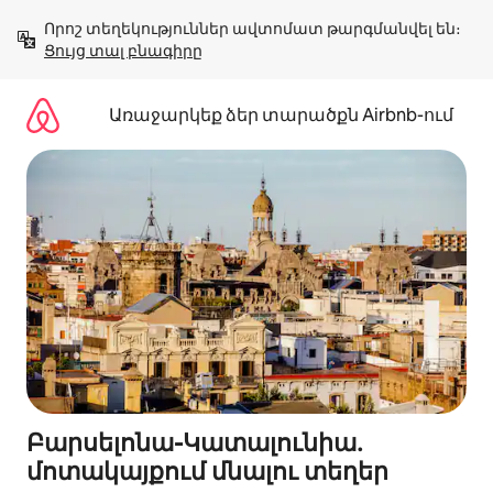
Անցնել
Որոշ տեղեկություններ ավտոմատ թարգմանվել են։ 
բովանդակությանը
Ցույց տալ բնագիրը
Առաջարկեք ձեր տարածքն Airbnb-ում
Բարսելոնա-Կատալունիա․
մոտակայքում մնալու տեղեր