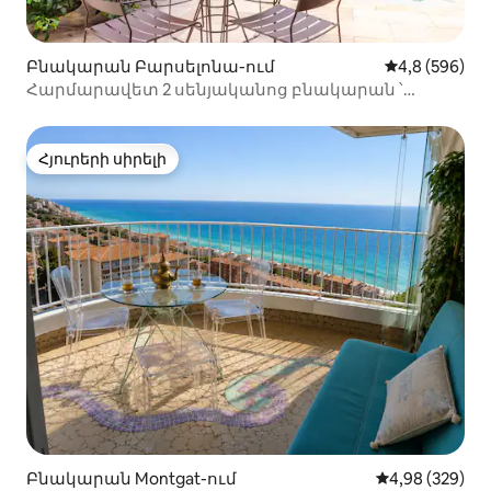
Բնակարան Բարսելոնա-ում
Միջին վարկա
4,8 (596)
Հարմարավետ 2 սենյականոց բնակարան ՝
պարտեզով և լողավազանով
Հյուրերի սիրելի
Հյուրերի սիրելի
Բնակարան Montgat-ում
Միջին վարկան
4,98 (329)