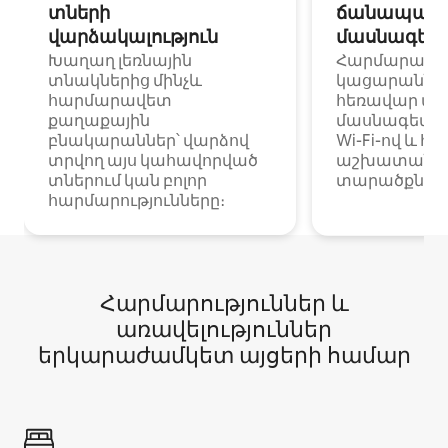
տների
ճանապարհ
վարձակալություն
մասնագետ
Խաղաղ լեռնային
Հարմարավ
տնակներից մինչև
կացարաններ 
հարմարավետ
հեռավար ա
քաղաքային
մասնագետնե
բնակարաններ՝ վարձով
Wi-Fi-ով և հ
տրվող այս կահավորված
աշխատանքա
տներում կան բոլոր
տարածքներո
հարմարությունները։
Հարմարություններ և
առավելություններ
երկարաժամկետ այցերի համար