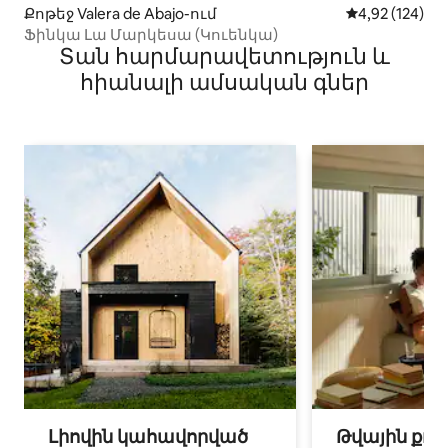
Քոթեջ Valera de Abajo-ում
Միջին վարկան
4,92 (124)
Ֆինկա Լա Մարկեսա (Կուենկա)
Տան հարմարավետություն և
հիանալի ամսական գներ
Լիովին կահավորված
Թվային քոչ