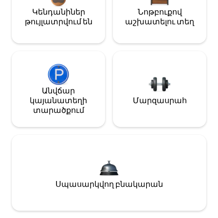
Կենդանիներ
Նոթբուքով
թույլատրվում են
աշխատելու տեղ
Անվճար
կայանատեղի
Մարզասրահ
տարածքում
Սպասարկվող բնակարան