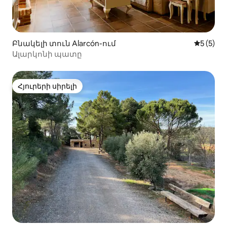
Բնակելի տուն Alarcón-ում
Միջին վ
5 (5)
Ալարկոնի պատը
Հյուրերի սիրելի
Հյուրերի սիրելի