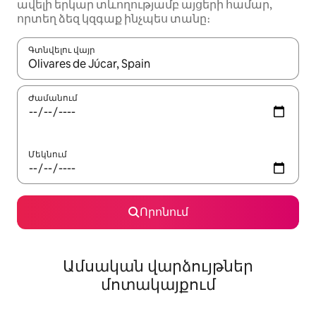
ավելի երկար տևողությամբ այցերի համար,
որտեղ ձեզ կզգաք ինչպես տանը։
Գտնվելու վայր
Երբ արդյունքները հասանելի լինեն, սլաքների ստեղնե
Ժամանում
Մեկնում
Որոնում
Ամսական վարձույթներ
մոտակայքում