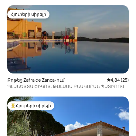
Հյուրերի սիրելի
Հյուրերի սիրելի
Քոթեջ Zafra de Zanca-ում
Միջին վարկա
4,84 (25)
ՊԼԱՆԵՏՏԱ ՇԻԿՈՏ. ԹԱԼԱՍԱ ԲՆԱԿԱՐԱՆ ՊԱՏԻՈՈՎ
Հյուրերի սիրելի
Հյուրերի սիրելի լավագույն տները