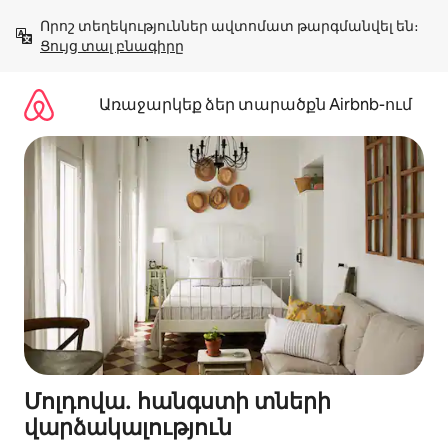
Անցնել
Որոշ տեղեկություններ ավտոմատ թարգմանվել են։ 
բովանդակությանը
Ցույց տալ բնագիրը
Առաջարկեք ձեր տարածքն Airbnb-ում
Մոլդովա․ հանգստի տների
վարձակալություն