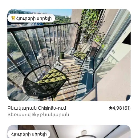
Հյուրերի սիրելի
Հյուրերի սիրելի լավագույն տները
Բնակարան Chișinău-ում
Միջին վարկա
4,98 (61)
Տեռասով Sky բնակարան
Հյուրերի սիրելի
Հյուրերի սիրելի