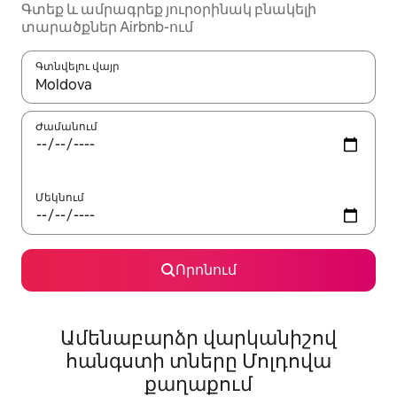
Գտեք և ամրագրեք յուրօրինակ բնակելի
տարածքներ Airbnb-ում
Գտնվելու վայր
Երբ արդյունքները հասանելի լինեն, սլաքների ստեղնե
Ժամանում
Մեկնում
Որոնում
Ամենաբարձր վարկանիշով
հանգստի տները Մոլդովա
քաղաքում