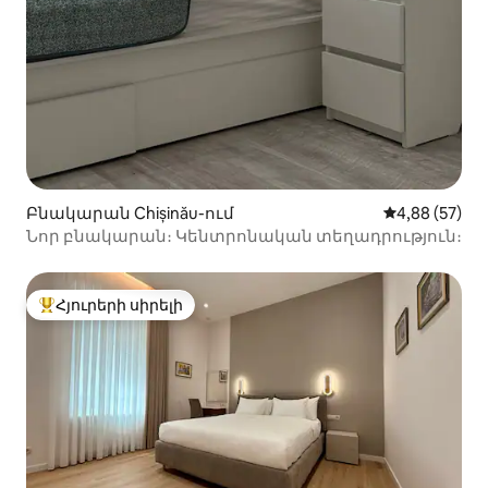
Բնակարան Chișinău-ում
Միջին վարկա
4,88 (57)
Նոր բնակարան։ Կենտրոնական տեղադրություն։
Հյուրերի սիրելի
Հյուրերի սիրելի լավագույն տները