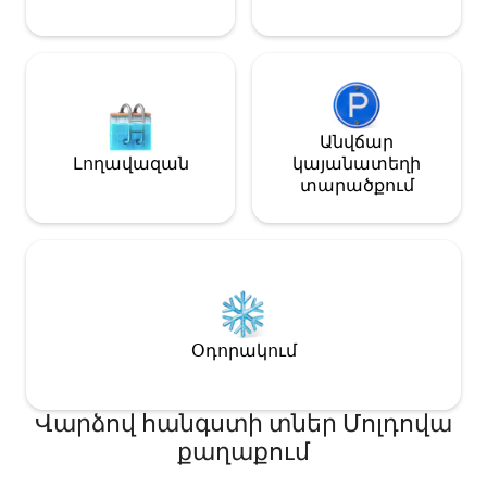
ապաստան ընտանիքների,
զույգերի կամ գործարար
ճանապարհորդների համար,
որոնք չեն ցանկանում զիջումներ
անել։ Հինգ աստղանի
վարկանիշով և ճանաչված որպես
հյուրերի սիրելի։
Անվճար
Լողավազան
կայանատեղի
տարածքում
Օդորակում
Վարձով հանգստի տներ Մոլդովա
քաղաքում