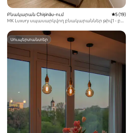
Բնակարան Chișinău-ում
Միջին վա
5 (19)
MK Luxury սպասարկվող բնակարաններ թիվ1 - բն.
4
Սուպերտանտեր
Սուպերտանտեր