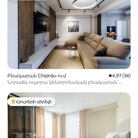
Բնակարան Chișinău-ում
Միջին վարկա
4,97 (34)
Նորաձև ուլտրա կենտրոնական բնակարան՝
արագ Wi-Fi-ով, օդորակիչով
Հյուրերի սիրելի
Հյուրերի սիրելի լավագույն տները