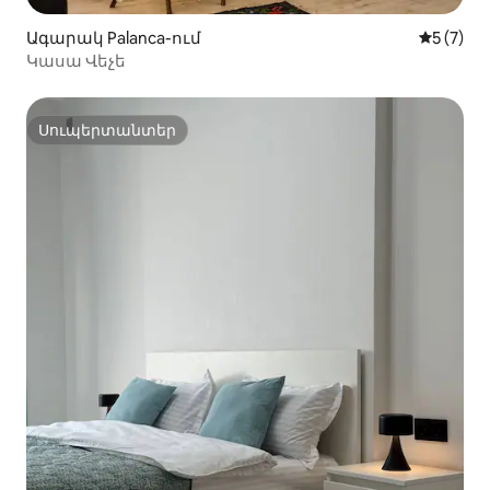
Ագարակ Palanca-ում
Միջին վ
5 (7)
Կասա Վեչե
Սուպերտանտեր
Սուպերտանտեր