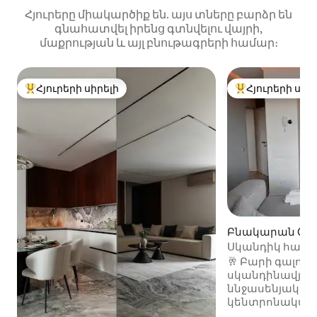
Հյուրերը միակարծիք են. այս տները բարձր են
գնահատվել իրենց գտնվելու վայրի,
մաքրության և այլ բնութագրերի համար։
Հյուրերի սիրելի
Հյուրերի սիր
Հյուրերի սիրելի լավագույն տները
Հյուրերի սիրել
Բնակարան Chiș
Սկանդիկ հար
բնակարան քաղ
🥂 Բարի գալուս
սկանդինավյան 
ննջասենյակով
կենտրոնական Քիշ
հարմարավետ,