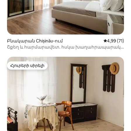
Բնակարան Chișinău-ում
Միջին վարկա
4,99 (71)
Շքեղ և հարմարավետ. հսկա խաղահրապարակ
և համայնապատկերային տեսարաններ
Հյուրերի սիրելի
Հյուրերի սիրելի