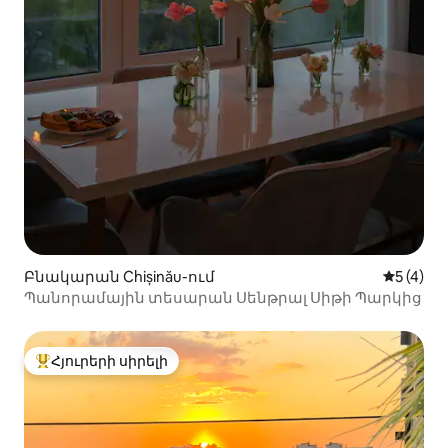
Բնակարան Chișinău-ում
Միջին վ
5 (4)
Պանորամային տեսարան Սենթրալ Սիթի Պարկից
Հյուրերի սիրելի
Հյուրերի սիրելի լավագույն տները