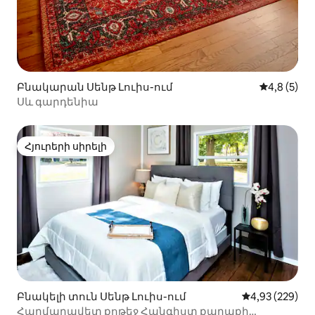
Բնակարան Սենթ Լուիս-ում
Միջին վար
4,8 (5)
Սև գարդենիա
Հյուրերի սիրելի
Հյուրերի սիրելի
Բնակելի տուն Սենթ Լուիս-ում
Միջին վարկան
4,93 (229)
Հարմարավետ քոթեջ Հանգիստ քաղաքի