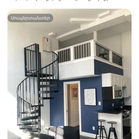
թաղամասում ։
Սուպերտանտեր
Սուպերտանտեր