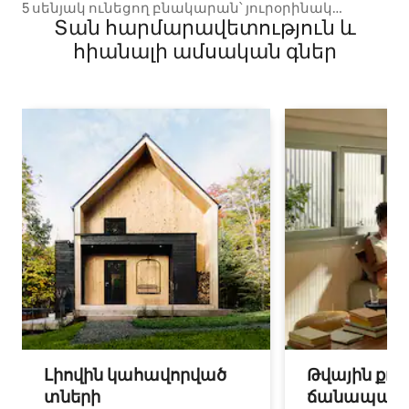
5 սենյակ ունեցող բնակարան՝ յուրօրինակ
Տան հարմարավետություն և
արվեստով և արհեստներով
հիանալի ամսական գներ
Լիովին կահավորված
Թվային քոչ
տների
ճանապարհ