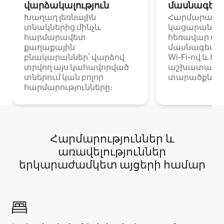
վարձակալություն
մասնագետ
Խաղաղ լեռնային
Հարմարավ
տնակներից մինչև
կացարաններ 
հարմարավետ
հեռավար ա
քաղաքային
մասնագետնե
բնակարաններ՝ վարձով
Wi-Fi-ով և հ
տրվող այս կահավորված
աշխատանքա
տներում կան բոլոր
տարածքներո
հարմարությունները։
Հարմարություններ և
առավելություններ
երկարաժամկետ այցերի համար