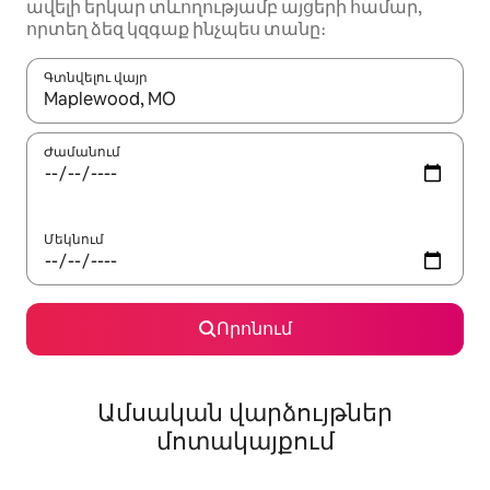
ավելի երկար տևողությամբ այցերի համար,
որտեղ ձեզ կզգաք ինչպես տանը։
Գտնվելու վայր
Երբ արդյունքները հասանելի լինեն, սլաքների ստեղնե
Ժամանում
Մեկնում
Որոնում
Ամսական վարձույթներ
մոտակայքում