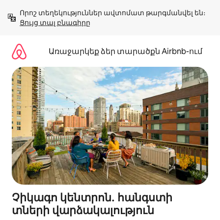
Անցնել
Որոշ տեղեկություններ ավտոմատ թարգմանվել են։ 
բովանդակությանը
Ցույց տալ բնագիրը
Առաջարկեք ձեր տարածքն Airbnb-ում
Չիկագո կենտրոն․ հանգստի
տների վարձակալություն