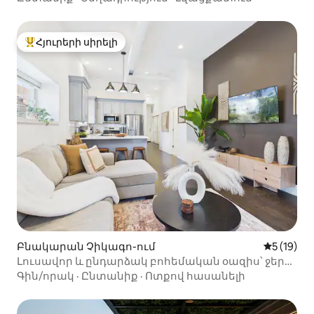
Հյուրերի սիրելի
Հյուրերի սիրելի լավագույն տները
Բնակարան Չիկագո-ում
Միջին վա
5 (19)
Լուսավոր և ընդարձակ բոհեմական օազիս՝ ջերմ
հանգստի վայր
Գին/որակ
·
Ընտանիք
·
Ոտքով հասանելի