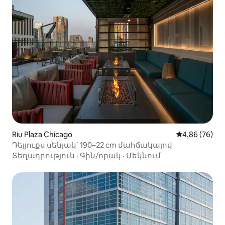
Riu Plaza Chicago
Միջին վարկա
4,86 (76)
Դելյուքս սենյակ՝ 190–22 cm մահճակալով
Տեղադրություն
·
Գին/որակ
·
Մեկնում