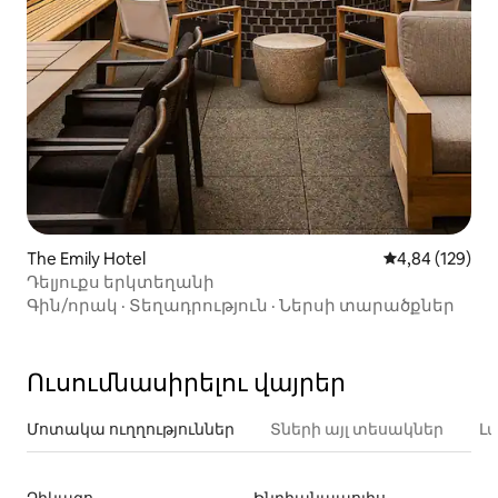
The Emily Hotel
Միջին վարկան
4,84 (129)
Դելյուքս երկտեղանի
Գին/որակ
·
Տեղադրություն
·
Ներսի տարածքներ
Ուսումնասիրելու վայրեր
Մոտակա ուղղություններ
Տների այլ տեսակներ
Լ
Չիկագո
Ինդիանապոլիս