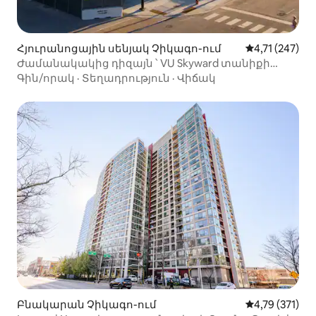
Հյուրանոցային սենյակ Չիկագո-ում
Միջին վարկա
4,71 (247)
Ժամանակակից դիզայն ՝ VU Skyward տանիքի
բարով
Գին/որակ
·
Տեղադրություն
·
Վիճակ
Բնակարան Չիկագո-ում
Միջին վարկա
4,79 (371)