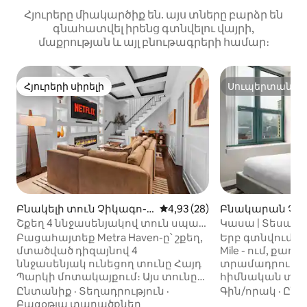
Հյուրերը միակարծիք են. այս տները բարձր են
գնահատվել իրենց գտնվելու վայրի,
մաքրության և այլ բնութագրերի համար։
Հյուրերի սիրելի
Սուպերտանտե
Հյուրերի սիրելի
Սուպերտանտե
Բնակելի տուն Չիկագո-ո
Միջին վարկանիշը՝ 5-ից 4,9
4,93 (28)
Բնակարան Չի
ւմ
ւմ
Շքեղ 4 ննջասենյակով տուն սպա
Կասա | Տեսարա
ջակուզիով՝ UChicago-ի և Օբամայի
առանձին պատշ
Բացահայտեք Metra Haven-ը՝ շքեղ,
Երբ գտնվում եք 
կենտրոնի մոտ
մտածված դիզայնով 4
Mile - ում, քաղ
ննջասենյակ ունեցող տունը Հայդ
տրամադրության
Պարկի մոտակայքում։ Այս տունը
հիմնական տեղ
կատարյալ է աղջիկների
հեշտացնում է 
Ընտանիք
·
Տեղադրություն
·
Գին/որակ
·
Ընտ
երեկույթների հանգստյան օրերին,
ուսումնասիրու
Բացօթյա տարածքներ