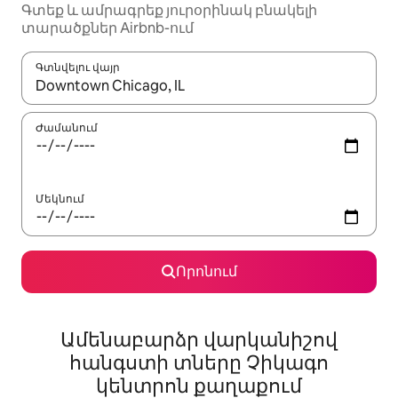
Գտեք և ամրագրեք յուրօրինակ բնակելի
տարածքներ Airbnb-ում
Գտնվելու վայր
Երբ արդյունքները հասանելի լինեն, սլաքների ստեղնե
Ժամանում
Մեկնում
Որոնում
Ամենաբարձր վարկանիշով
հանգստի տները Չիկագո
կենտրոն քաղաքում