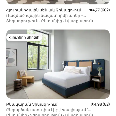
Հյուրանոցային սենյակ Չիկագո-ում
Միջին վարկան
4,77 (602)
Ռազմածովային նավատորմի պիեր +
ռեստորանի մոտ ։ Բար ։ Մարզասրահ ։
Տեղադրություն
·
Ընտանիք
·
Լվացքատուն
Հյուրերի սիրելի
Հյուրերի սիրելի
Բնակարան Չիկագո-ում
Միջին վարկա
4,98 (82)
Ընդարձակ ստուդիա Լիթլ Իտալիայում ՝
Արևմտյան հանգույցի մոտակայքում
Ընտանիք
·
Տեղադրություն
·
Լվացքատուն