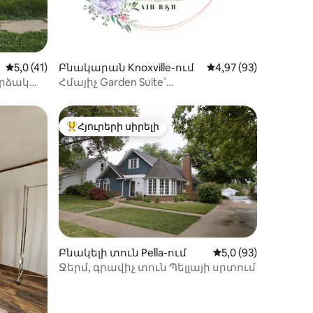
իք
Միջին վարկանիշը՝ 5-ից 5,0, 41 կարծիք
5,0 (41)
Բնակարան Knoxville-ում
Միջին վարկանիշը՝ 
4,97 (93)
արձակ
Հմայիչ Garden Suite՝
PineRidge Rose Farm-ում
Հյուրերի սիրելի
Հյուրերի սիրելի լավագույն տները
Բնակելի տուն Pella-ում
Միջին վարկանիշը՝
5,0 (93)
Ջերմ, գրավիչ տուն Պելլայի սրտում
իք