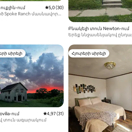
-ից 4,81, 16 կարծիք
ուքլին-ում
Միջին վարկանիշը՝ 5-ից 5,0, 30 կարծ
5,0 (30)
 Spoke Ranch մասնավոր
ր/լիճ
Բնակելի տուն Newton-ում
Երեք ննջասենյակով ընդ
տուն
երի սիրելի
Հյուրերի սիրելի
ի սիրելի լավագույն տները
Հյուրերի սիրելի
5-ից 5,0, 17 կարծիք
vilia-ում
Միջին վարկանիշը՝ 5-ից 4,97, 31 կարծ
4,97 (31)
վ տուն ագարակում