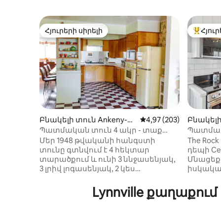
Հյուրերի սիրելի
Հյուր
Հյուրերի սիրելի
Հյուրեր
Բնակելի տուն Ankeny-ու
Միջին վարկանիշը՝ 5-
4,97 (203)
Բնակելի 
մ
Պատմական տուն 4 ակր - տաք
Պատմակ
լողանալ, լողավազան, Tiki Bar
Քայլելո
Մեր 1948 թվականի հանգստի
The Roc
կենտրո
տունը գտնվում է 4 հեկտար
դեպի Ce
տարածքում և ունի 3 ննջասենյակ,
Մնացեք
3 լրիվ լոգասենյակ, 2 կես
իսկական
լոգասենյակ, Հարսանյաց
կառուցվ
առանձնաբաժին (4 - րդ
հոլանդա
Lynnville քաղաքո
ննջասենյակ), 70 - ականների
գեղեցիկ
հեռուստացույց/խաղասենյակ, Tiki
ժաման
Bar և մանկական խաղասենյակ:
հարմարո