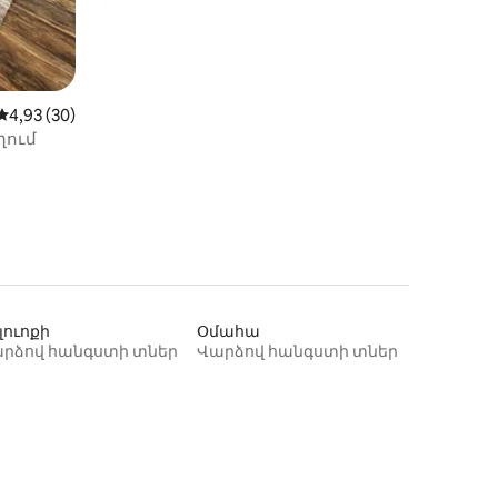
Միջին վարկանիշը՝ 5-ից 4,93, 30 կարծիք
4,93 (30)
ղում
լուոքի
Օմահա
րձով հանգստի տներ
Վարձով հանգստի տներ