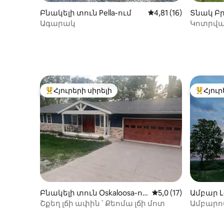
Բնակելի տուն Pella-ում
Միջին վարկանիշը՝ 5
4,81 (16)
Տնակ Բր
Ագարակ
Կոտրված
տիկի բա
Հյուրերի սիրելի
Հյուր
Հյուրերի սիրելի լավագույն տները
Հյուրեր
Բնակելի տուն Oskaloosa-ու
Միջին վարկանիշը՝ 
5,0 (17)
Ամբար Lo
մ
Շքեղ լճի ափին ՝ Քեոմա լճի մոտ
Ամբարո