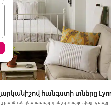
արկանիշով հանգստի տները Lynnv
րը բարձր են գնահատվել իրենց գտնվելու վայրի, մաքր