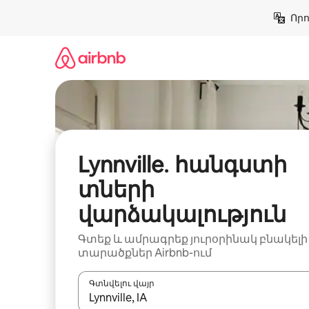
Անցնել
Որո
բովանդակությանը
Lynnville․ հանգստի
տների
վարձակալություն
Գտեք և ամրագրեք յուրօրինակ բնակելի
տարածքներ Airbnb-ում
Գտնվելու վայր
Երբ արդյունքները հասանելի լինեն, սլաք