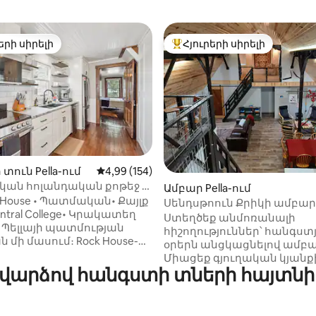
երի սիրելի
Հյուրերի սիրելի
ի սիրելի լավագույն տները
Հյուրերի սիրելի լավագույն
ից 4,97, 203 կարծիք
տուն Pella-ում
Միջին վարկանիշը՝ 5-ից 4,99, 154 կարծ
4,99 (154)
ան հոլանդական քոթեջ •
Ամբար Pella-ում
ւ հեռավորության վրա
k House • Պատմական• Քայլք
Սենդսթոուն Քրիկի ամբար
նից • Կրակարանի տեղ
ntral College• Կրակատեղ
Ստեղծեք անմոռանալի
 Պելլայի պատմության
հիշողություններ՝ հանգստ
 մի մասում։ Rock House-ը
օրերն անցկացնելով ամբա
ել է 1856 թվականին
Միացեք գյուղական կյանք
ցի ֆերմերների կողմից և
ւմ վարձով հանգստի տների հայտնի
բնությանը այս հարմարա
 կերպով վերականգնվել է՝
հանգստի վայրում։ Իդեալ
ակակից
ընտանիքների, զույգերի և
ւթյուններով։ Երկու
միայնակ անձանց համար՝