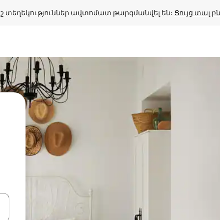
շ տեղեկություններ ավտոմատ թարգմանվել են։ 
Ցույց տալ 
ների ստեղներով նավարկեք վեր և վար կամ ուսումնասիրեք հ