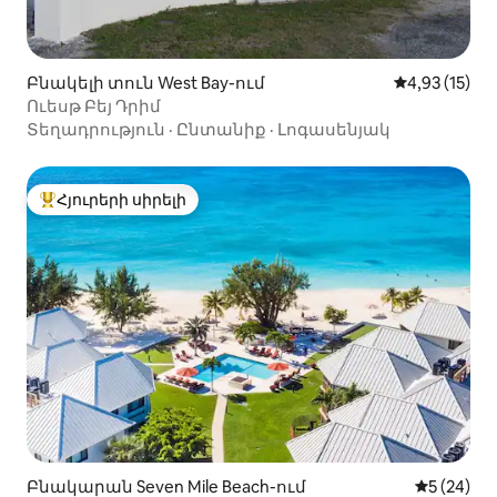
Բնակելի տուն West Bay-ում
Միջին վարկա
4,93 (15)
Ուեսթ Բեյ Դրիմ
Տեղադրություն
·
Ընտանիք
·
Լոգասենյակ
Հյուրերի սիրելի
Հյուրերի սիրելի լավագույն տները
Բնակարան Seven Mile Beach-ում
Միջին վա
5 (24)