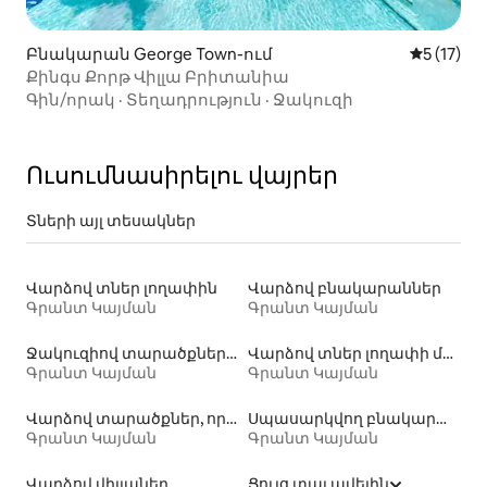
Բնակարան George Town-ում
Միջին վա
5 (17)
Քինգս Քորթ Վիլլա Բրիտանիա
Գին/որակ
·
Տեղադրություն
·
Ջակուզի
Ուսումնասիրելու վայրեր
Տների այլ տեսակներ
Վարձով տներ լողափին
Վարձով բնակարաններ
Գրանտ Կայման
Գրանտ Կայման
Ջակուզիով տարածքների վարձակալություն
Վարձով տներ լողափի մոտ
Գրանտ Կայման
Գրանտ Կայման
Վարձով տարածքներ, որտեղ թույլատրվում է մնալ տնային կենդանիների հետ
Սպասարկվող բնակարանների վարձակալություն
Գրանտ Կայման
Գրանտ Կայման
Վարձով վիլլաներ
Ցույց տալ ավելին