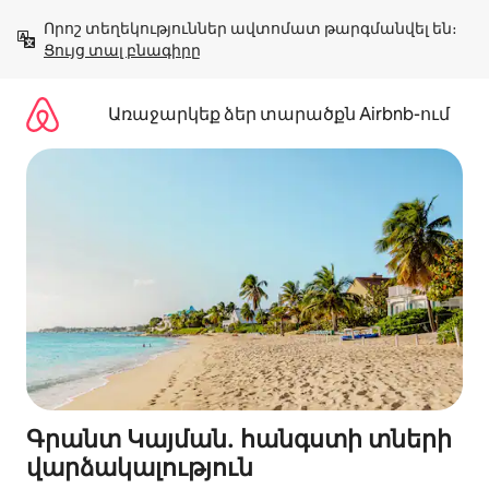
Անցնել
Որոշ տեղեկություններ ավտոմատ թարգմանվել են։ 
բովանդակությանը
Ցույց տալ բնագիրը
Առաջարկեք ձեր տարածքն Airbnb-ում
Գրանտ Կայման․ հանգստի տների
վարձակալություն