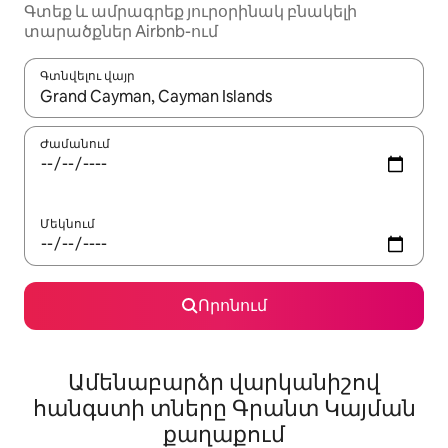
Գտեք և ամրագրեք յուրօրինակ բնակելի
տարածքներ Airbnb-ում
Գտնվելու վայր
Երբ արդյունքները հասանելի լինեն, սլաքների ստեղնե
Ժամանում
Մեկնում
Որոնում
Ամենաբարձր վարկանիշով
հանգստի տները Գրանտ Կայման
քաղաքում