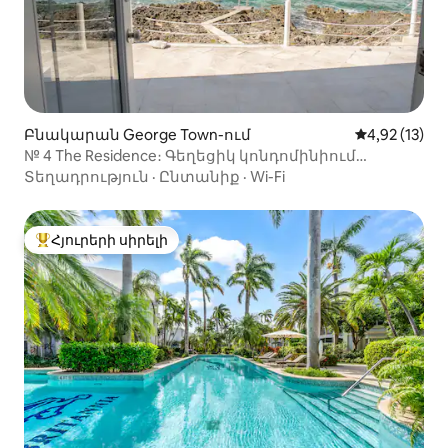
Բնակարան George Town-ում
Միջին վարկա
4,92 (13)
№ 4 The Residence։ Գեղեցիկ կոնդոմինիում
օվկիանոսի ափին։
Տեղադրություն
·
Ընտանիք
·
Wi-Fi
Հյուրերի սիրելի
Հյուրերի սիրելի լավագույն տները