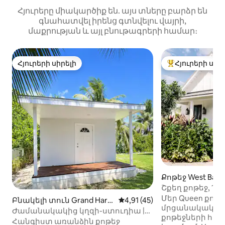
Հյուրերը միակարծիք են. այս տները բարձր են
գնահատվել իրենց գտնվելու վայրի,
մաքրության և այլ բնութագրերի համար։
Հյուրերի սիրելի
Հյուրերի սիր
Հյուրերի սիրելի
Հյուրերի սիրել
Քոթեջ West Bay-
Շքեղ քոթեջ, 1bd
լողավազան+7 
Մեր Queen քոթեջ
Բնակելի տուն Grand Harb
Միջին վարկանիշը՝ 5-ից 4,9
4,91 (45)
մրցանակակիր 
our-ում
Ժամանակակից կղզի-ստուդիա |
քոթեջների հա
Խաղաղ պարտեզի թաքստոց
Հանգիստ առանձին քոթեջ