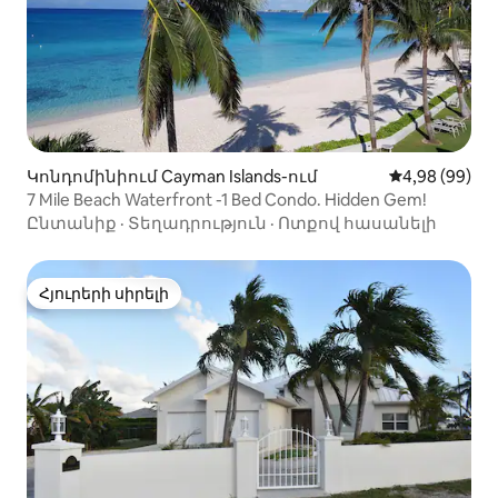
Կոնդոմինիում Cayman Islands-ում
Միջին վարկա
4,98 (99)
7 Mile Beach Waterfront -1 Bed Condo. Hidden Gem!
Ընտանիք
·
Տեղադրություն
·
Ոտքով հասանելի
Հյուրերի սիրելի
Հյուրերի սիրելի