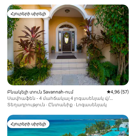
Հյուրերի սիրելի
Հյուրերի սիրելի
Բնակելի տուն Savannah-ում
Միջին վարկա
4,96 (57)
Սավհաֆեն - 4 մահճակալ 4 լոգասենյակ վ/
լողավազան (2 րոպե դեպի լողափ)
Տեղադրություն
·
Ընտանիք
·
Լոգասենյակ
Հյուրերի սիրելի
Հյուրերի սիրելի