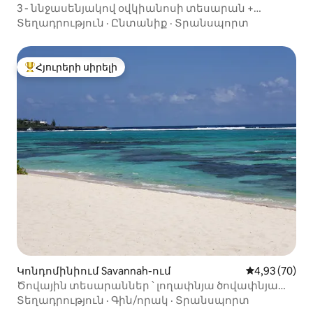
3 - ննջասենյակով օվկիանոսի տեսարան +
լողավազան Յոթ մղոն լողափում
Տեղադրություն
·
Ընտանիք
·
Տրանսպորտ
Հյուրերի սիրելի
Հյուրերի սիրելի լավագույն տները
Կոնդոմինիում Savannah-ում
Միջին վարկա
4,93 (70)
Ծովային տեսարաններ ՝ լողափնյա ծովափնյա
հանգիստ ։ Կայման
Տեղադրություն
·
Գին/որակ
·
Տրանսպորտ