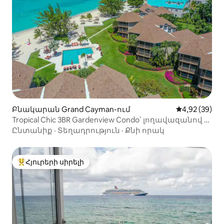
Բնակարան Grand Cayman-ում
Միջին վարկա
4,92 (39)
Tropical Chic 3BR Gardenview Condo՝ լողավազանով և
լողափով
Ընտանիք
·
Տեղադրություն
·
Քնի որակ
Հյուրերի սիրելի
Հյուրերի սիրելի լավագույն տները