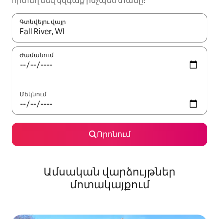
որտեղ ձեզ կզգաք ինչպես տանը։
Գտնվելու վայր
Երբ արդյունքները հասանելի լինեն, սլաքների ստեղնե
Ժամանում
Մեկնում
Որոնում
Ամսական վարձույթներ
մոտակայքում