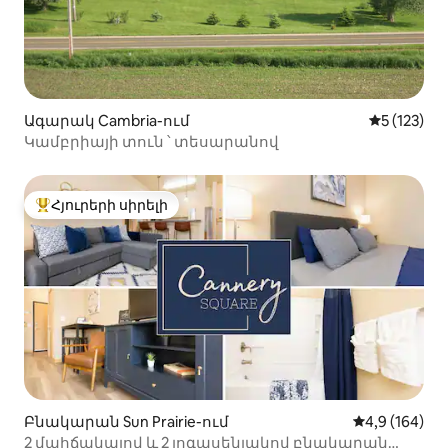
Ագարակ Cambria-ում
Միջին վար
5 (123)
Կամբրիայի տուն ՝ տեսարանով
Հյուրերի սիրելի
Հյուրերի սիրելի լավագույն տները
Բնակարան Sun Prairie-ում
Միջին վարկա
4,9 (164)
2 մահճակալով և 2 լոգասենյակով բնակարան