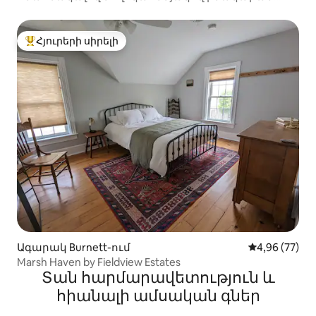
Քեների Սքվերում
Հյուրերի սիրելի
Հյուրերի սիրելի լավագույն տները
Ագարակ Burnett-ում
Միջին վարկա
4,96 (77)
Marsh Haven by Fieldview Estates
Տան հարմարավետություն և
հիանալի ամսական գներ