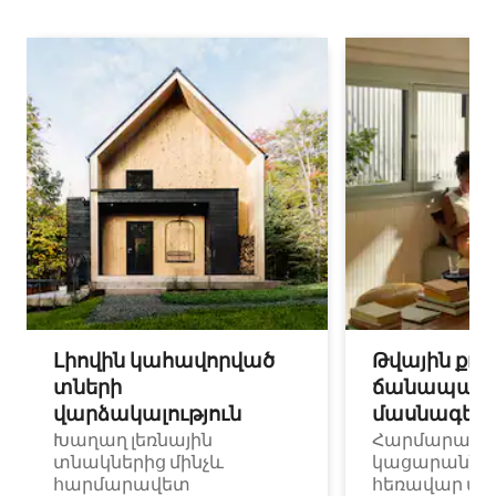
Լիովին կահավորված
Թվային քոչ
տների
ճանապարհ
վարձակալություն
մասնագետ
Խաղաղ լեռնային
Հարմարավ
տնակներից մինչև
կացարաններ 
հարմարավետ
հեռավար ա