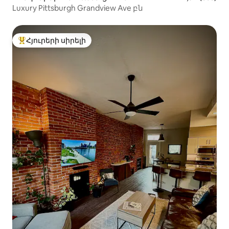
Luxury Pittsburgh Grandview Ave բն
Հյուրերի սիրելի
Հյուրերի սիրելի լավագույն տները