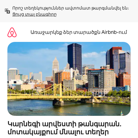
Անցնել
Որոշ տեղեկություններ ավտոմատ թարգմանվել են։ 
բովանդակությանը
Ցույց տալ բնագիրը
Առաջարկեք ձեր տարածքն Airbnb-ում
Կարնեգի արվեստի թանգարան․
մոտակայքում մնալու տեղեր