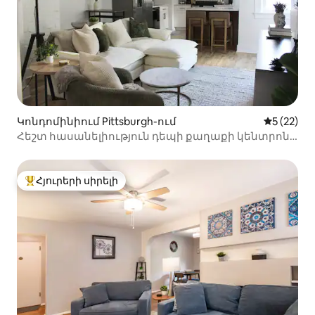
Կոնդոմինիում Pittsburgh-ում
Միջին վա
5 (22)
Հեշտ հասանելիություն դեպի քաղաքի կենտրոն,
մարզադաշտեր և Հյուսիսային ափ
Հյուրերի սիրելի
Հյուրերի սիրելի լավագույն տները