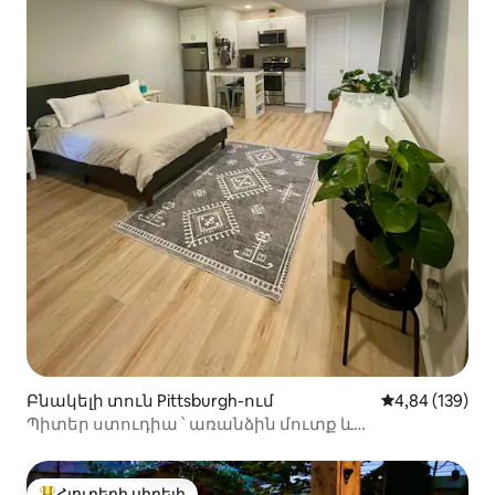
Բնակելի տուն Pittsburgh-ում
Միջին վարկան
4,84 (139)
Պիտեր ստուդիա ՝ առանձին մուտք և
կայանատեղի
Հյուրերի սիրելի