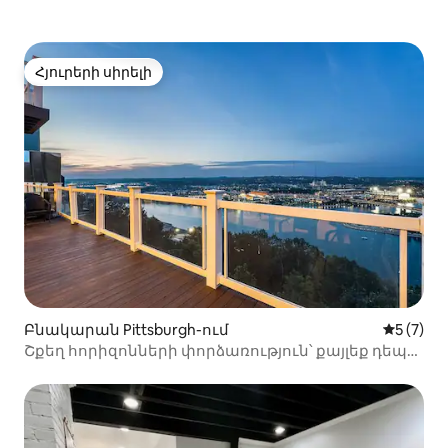
Հյուրերի սիրելի
Հյուրերի սիրելի
Բնակարան Pittsburgh-ում
Միջին վ
5 (7)
Շքեղ հորիզոնների փորձառություն՝ քայլեք դեպի
տեսարժան վայրեր