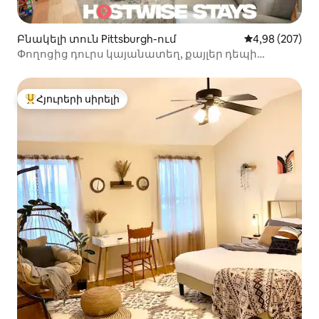
Բնակելի տուն Pittsburgh-ում
Միջին վարկան
4,98 (207)
Փողոցից դուրս կայանատեղ, քայլեր դեպի
Բաթլեր փողոց, Պատիո:
Հյուրերի սիրելի
Հյուրերի սիրելի լավագույն տները