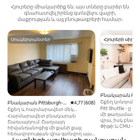
Հյուրերը միակարծիք են. այս տները բարձր են
գնահատվել իրենց գտնվելու վայրի,
մաքրության և այլ բնութագրերի համար։
Սուպերտանտեր
Հյուրերի սիրել
Սուպերտանտեր
Հյուրերի սիրել
Բնակարան Pitts
ւմ
Շքեղ կոնդոմինի
Բնակարան Pittsburgh-ո
Միջին վարկանիշը՝ 5-ից 4,77
4,77 (608)
հիվանդանոցի 
Pitt Shuttle - ը
ւմ
Շքեղ և հարմարավետ մեկ
մահճակալ (180–
մի թաղամաս հ
ննջասենյակ
Հարմարավետ բնակարան
վրա, իսկ բնակ
Շադսայդում: Շադսայդ
Փիթի և CMU - ի
հիվանդանոցից մի քանի քայլ
մղոն հեռավորութ
հեռավորության վրա գտնվող այս
նոր վերանորոգ
բնակարանը հիանալի է