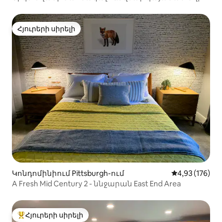
փողոցում ։ Ոտքով քայլելու հնարավորություն
Հյուրերի սիրելի
Հյուրերի սիրելի
Կոնդոմինիում Pittsburgh-ում
Միջին վարկան
4,93 (176)
A Fresh Mid Century 2 - ննջարան East End Area
Հյուրերի սիրելի
Հյուրերի սիրելի լավագույն տները