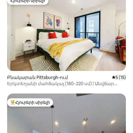
Հյուրերի սիրելի
Հյուրերի սիրելի
Բնակարան Pittsburgh-ում
Միջին վա
5 (15)
Երկտեղանի մահճակալ (180–220 սմ) | Անվճար
կայանատեղի | Մարզասրահ | UPMC, Pitt և CMU
Հյուրերի սիրելի
Հյուրերի սիրելի լավագույն տները