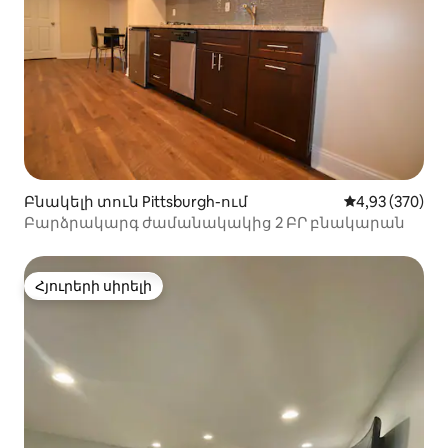
Բնակելի տուն Pittsburgh-ում
Միջին վարկան
4,93 (370)
Բարձրակարգ ժամանակակից 2 ԲՐ բնակարան
Հյուրերի սիրելի
Հյուրերի սիրելի