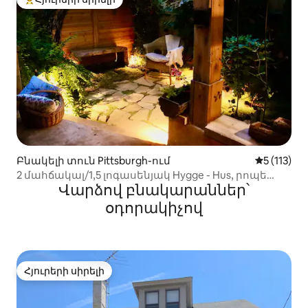
Հյուրերի սիրելի լավագույն տները
Բնակելի տուն Pittsburgh-ում
Միջին վար
5 (113)
2 մահճակալ/1,5 լոգասենյակ Hygge - Hus, րոպե
Վարձով բնակարաններ՝
դեպի սրճարաններ և խանութներ
օդորակիչով
Հյուրերի սիրելի
Հյուրերի սիրելի