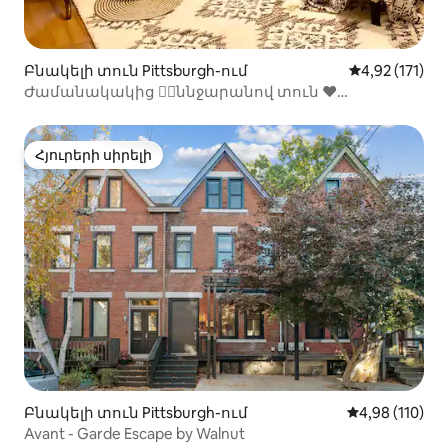
Բնակելի տուն Pittsburgh-ում
Միջին վարկա
4,92 (171)
Ժամանակակից ✌🏾ննջարանով տուն ❤️
Շադիսայդ թաղամասում
Հյուրերի սիրելի
Հյուրերի սիրելի
Բնակելի տուն Pittsburgh-ում
Միջին վարկա
4,98 (110)
Avant - Garde Escape by Walnut