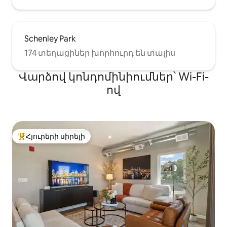
Schenley Park
174 տեղացիներ խորհուրդ են տալիս
Վարձով կոնդոմինիումներ՝ Wi-Fi-
ով
Հյուրերի սիրելի
Հյուրերի սիրելի լավագույն տները