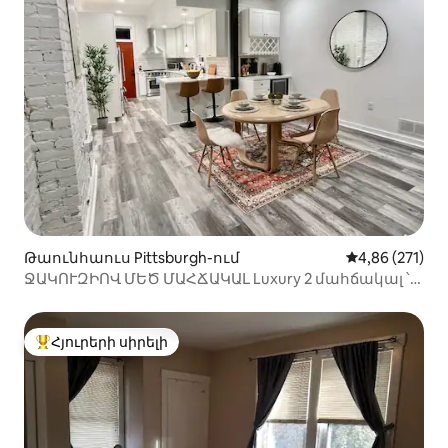
Թաունհաուս Pittsburgh-ում
Միջին վարկան
4,86 (271)
ՋԱԿՈՒԶԻՈՎ ՄԵԾ ՄԱՀՃԱԿԱԼ Luxury 2 մահճակալ ՝
հիմնական վայրում
Հյուրերի սիրելի
Հյուրերի սիրելի լավագույն տները