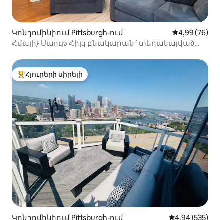
Կոնդոմինիում Pittsburgh-ում
Միջին վարկա
4,99 (76)
Հմայիչ Սաութ Հիլզ բնակարան ՝ տեղակայված
զբոսայգիների հարևանությամբ
Հյուրերի սիրելի
Հյուրերի սիրելի լավագույն տները
Կոնդոմինիում Pittsburgh-ում
Միջին վարկան
4,94 (535)