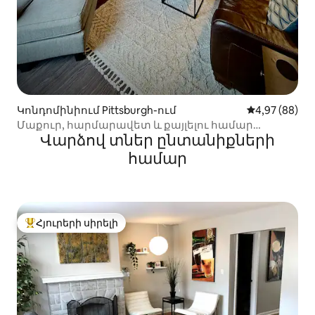
Կոնդոմինիում Pittsburgh-ում
Միջին վարկա
4,97 (88)
Մաքուր, հարմարավետ և քայլելու համար
Վարձով տներ ընտանիքների
հարմար բնակարան՝ շքեղ հարմարություններով
համար
Հյուրերի սիրելի
Հյուրերի սիրելի լավագույն տները