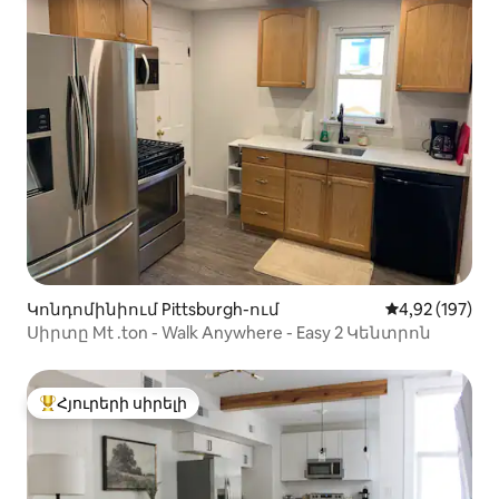
Կոնդոմինիում Pittsburgh-ում
Միջին վարկան
4,92 (197)
Սիրտը Mt .ton - Walk Anywhere - Easy 2 Կենտրոն
Հյուրերի սիրելի
Հյուրերի սիրելի լավագույն տները