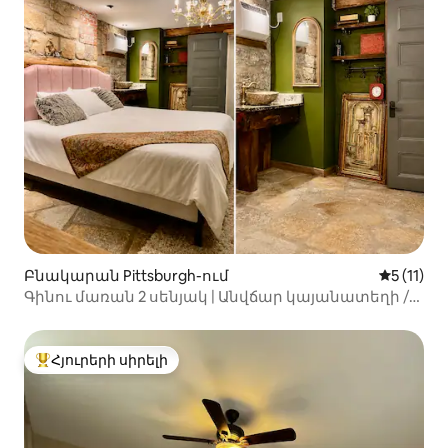
Բնակարան Pittsburgh-ում
Միջին վա
5 (11)
Գինու մառան 2 սենյակ | Անվճար կայանատեղի /
CMU-ի և PITT-ի մոտ
Հյուրերի սիրելի
Հյուրերի սիրելի լավագույն տները