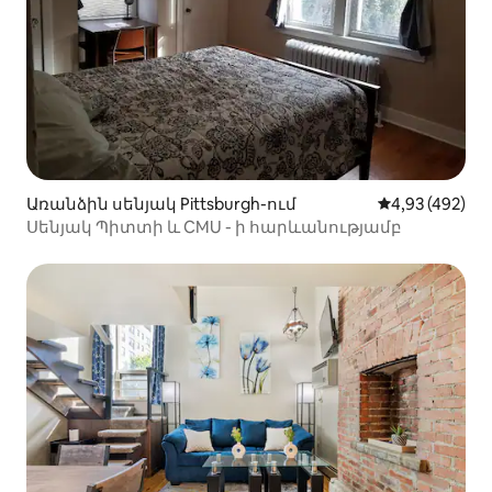
Առանձին սենյակ Pittsburgh-ում
Միջին վարկան
4,93 (492)
Սենյակ Պիտտի և CMU - ի հարևանությամբ