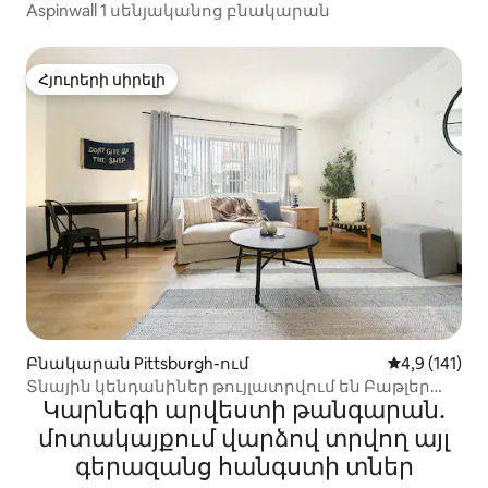
Aspinwall 1 սենյականոց բնակարան
Հյուրերի սիրելի
Հյուրերի սիրելի
Բնակարան Pittsburgh-ում
Միջին վարկ
4,9 (141)
Տնային կենդանիներ թույլատրվում են Բաթլեր
Կարնեգի արվեստի թանգարան․
փողոցում գտնվող «Քինգ» մահճակալի հետ ։
մոտակայքում վարձով տրվող այլ
գերազանց հանգստի տներ