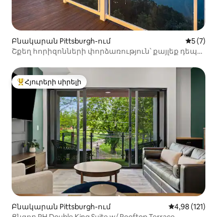
Բնակարան Pittsburgh-ում
Միջին վ
5 (7)
Շքեղ հորիզոնների փորձառություն՝ քայլեք դեպի
տեսարժան վայրեր
Հյուրերի սիրելի
Հյուրերի սիրելի լավագույն տները
Բնակարան Pittsburgh-ում
Միջին վարկա
4,98 (121)
Ցնցող PH Double King Suite w/ Rooftop Terrace