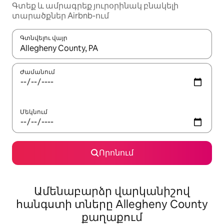
Գտեք և ամրագրեք յուրօրինակ բնակելի
տարածքներ Airbnb-ում
Գտնվելու վայր
Երբ արդյունքները հասանելի լինեն, սլաքների ստեղնե
Ժամանում
Մեկնում
Որոնում
Ամենաբարձր վարկանիշով
հանգստի տները Allegheny County
քաղաքում