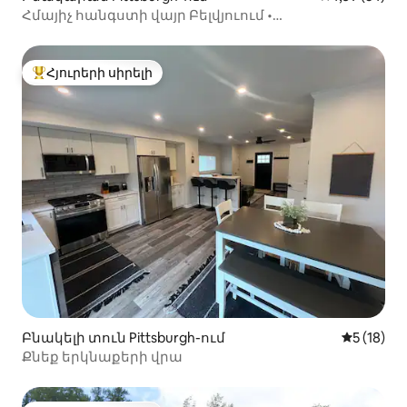
Հմայիչ հանգստի վայր Բելվյուում •
1 ննջասենյակով հանգստի վայր
Հյուրերի սիրելի
Հյուրերի սիրելի լավագույն տները
Բնակելի տուն Pittsburgh-ում
Միջին վա
5 (18)
Քնեք երկնաքերի վրա