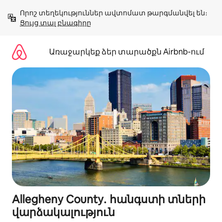
Անցնել
Որոշ տեղեկություններ ավտոմատ թարգմանվել են։ 
բովանդակությանը
Ցույց տալ բնագիրը
Առաջարկեք ձեր տարածքն Airbnb-ում
Allegheny County․ հանգստի տների
վարձակալություն