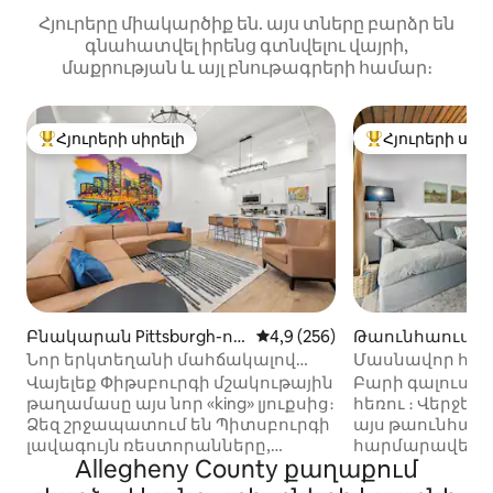
Հյուրերը միակարծիք են. այս տները բարձր են
գնահատվել իրենց գտնվելու վայրի,
մաքրության և այլ բնութագրերի համար։
Հյուրերի սիրելի
Հյուրերի սիր
Հյուրերի սիրելի լավագույն տները
Հյուրերի սիրել
Բնակարան Pittsburgh-ու
Միջին վարկանիշը՝ 5-ից 4,9
4,9 (256)
Թաունհաուս Pit
մ
ում
Նոր երկտեղանի մահճակալով
Մասնավոր հա
լյուքս՝ ջակուզիով, Մշակութային
կենտրոնում ՝
Վայելեք Փիթսբուրգի մշակութային
Բարի գալուստ ձ
թաղամասում
կամ քաղաքի հ
թաղամասը այս նոր «king» լյուքսից։
հեռու ։ Վերջե
Ձեզ շրջապատում են Պիտսբուրգի
այս թաունհաու
լավագույն ռեստորանները,
հարմարավետու
Allegheny County քաղաքում
խանութները, մի քանի քայլ հեռու
կատարյալ խառ
են կոնգրես-կենտրոնը,
գտնվում է օդայ