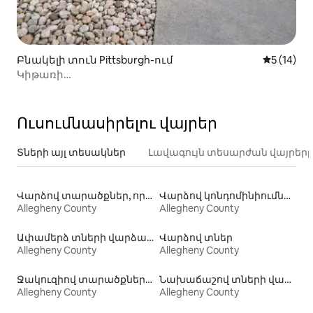
Բնակելի տուն Pittsburgh-ում
Միջին վա
5 (14)
Կիթառի
ձևավորում•Սթիլերս•Պայրեթս•Համերգներ•Մաքրում
0 ԱՄՆ դոլար
Ուսումնասիրելու վայրեր
Տների այլ տեսակներ
Լավագույն տեսարժան վայրեր
Վարձով տարածքներ, որտեղ թույլատրվում է մնալ տնային կենդանիների հետ
Վարձով կոնդոմինիումներ
Allegheny County
Allegheny County
Ափամերձ տների վարձակալություն
Վարձով տներ
Allegheny County
Allegheny County
Ջակուզիով տարածքների վարձակալություն
Նախաճաշով տների վարձակալություն
Allegheny County
Allegheny County