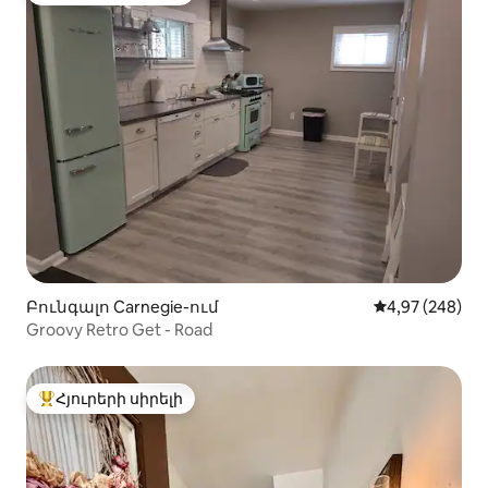
Բունգալո Carnegie-ում
Միջին վարկան
4,97 (248)
Groovy Retro Get - Road
Հյուրերի սիրելի
Հյուրերի սիրելի լավագույն տները