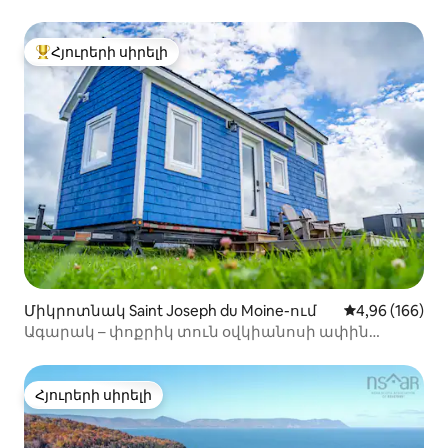
Գլեմփինգի տնակ է
Հյուրերի սիրելի
Հյուրերի սիրելի լավագույն տները
Միկրոտնակ Saint Joseph du Moine-ում
Միջին վարկան
4,96 (166)
Ագարակ – փոքրիկ տուն օվկիանոսի ափին
գտնվող հանգստավայրում
Հյուրերի սիրելի
Հյուրերի սիրելի