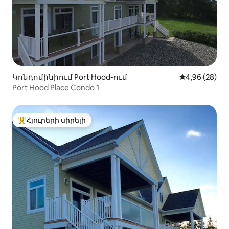
Կոնդոմինիում Port Hood-ում
Միջին վարկա
4,96 (28)
Port Hood Place Condo 1
Հյուրերի սիրելի
Հյուրերի սիրելի լավագույն տները