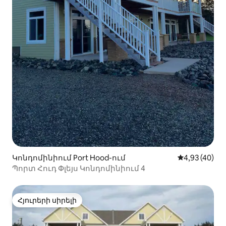
Կոնդոմինիում Port Hood-ում
Միջին վարկա
4,93 (40)
Պորտ Հուդ Փլեյս Կոնդոմինիում 4
Հյուրերի սիրելի
Հյուրերի սիրելի