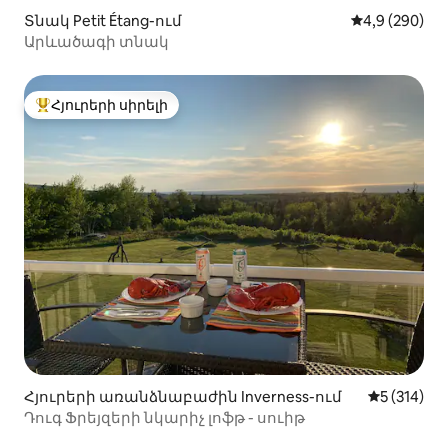
Տնակ Petit Étang-ում
Միջին վարկա
4,9 (290)
Արևածագի տնակ
Հյուրերի սիրելի
Հյուրերի սիրելի լավագույն տները
Հյուրերի առանձնաբաժին Inverness-ում
Միջին վար
5 (314)
Դուգ Ֆրեյզերի նկարիչ լոֆթ - սուիթ