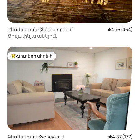
Բնակարան Chéticamp-ում
Միջին վարկան
4,76 (464)
Ծովափնյա անկյուն
Հյուրերի սիրելի
Հյուրերի սիրելի լավագույն տները
Բնակարան Sydney-ում
Միջին վարկան
4,87 (177)