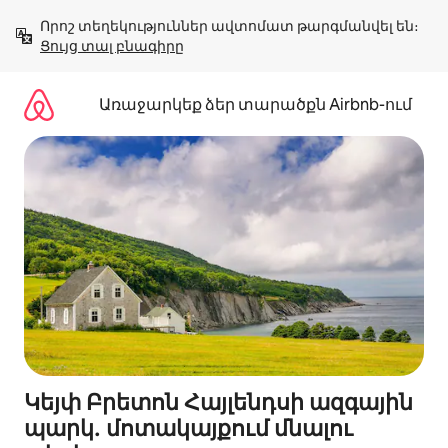
Անցնել
Որոշ տեղեկություններ ավտոմատ թարգմանվել են։ 
բովանդակությանը
Ցույց տալ բնագիրը
Առաջարկեք ձեր տարածքն Airbnb-ում
Կեյփ Բրետոն Հայլենդսի ազգային
պարկ․ մոտակայքում մնալու