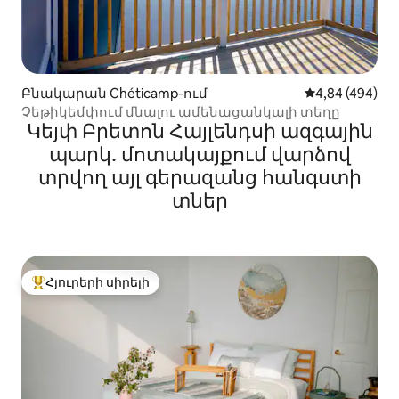
Բնակարան Chéticamp-ում
Միջին վարկան
4,84 (494)
Չեթիկեմփում մնալու ամենացանկալի տեղը
Կեյփ Բրետոն Հայլենդսի ազգային
պարկ․ մոտակայքում վարձով
տրվող այլ գերազանց հանգստի
տներ
Հյուրերի սիրելի
Հյուրերի սիրելի լավագույն տները