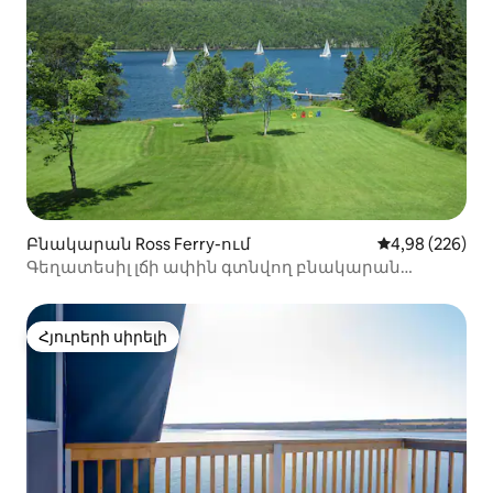
Բնակարան Ross Ferry-ում
Միջին վարկան
4,98 (226)
Գեղատեսիլ լճի ափին գտնվող բնակարան
ԲրասԴ'որ լճերում
Հյուրերի սիրելի
Հյուրերի սիրելի