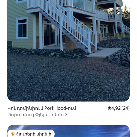
Կոնդոմինիում Port Hood-ում
Միջին վարկա
4,92 (24)
Պորտ Հուդ Փլեյս Կոնդո 3
Հյուրերի սիրելի
Հյուրերի սիրելի լավագույն տները