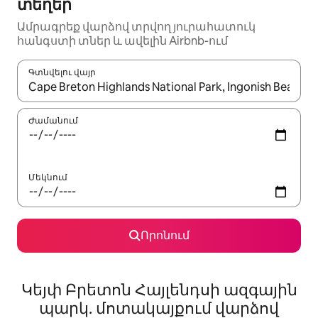
տեղեր
Ամրագրեք վարձով տրվող յուրահատուկ
հանգստի տներ և ավելին Airbnb-ում
Գտնվելու վայր
Երբ արդյունքները հասանելի լինեն, սլաքների ստեղնե
Ժամանում
Մեկնում
Որոնում
Կեյփ Բրետոն Հայլենդսի ազգային
պարկ. մոտակայքում վարձով