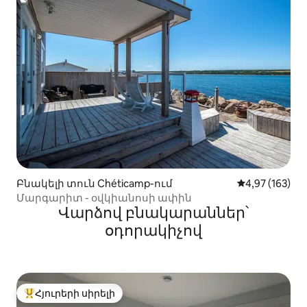
Բնակելի տուն Chéticamp-ում
Միջին վարկան
4,97 (163)
Մարգարիտ - օվկիանոսի ափին
Վարձով բնակարաններ՝
օդորակիչով
Հյուրերի սիրելի
Հյուրերի սիրելի լավագույն տները