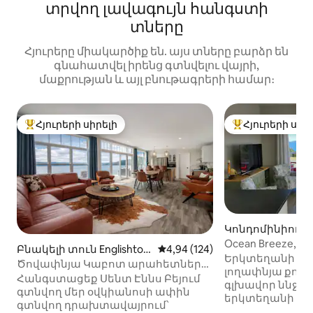
տրվող լավագույն հանգստի
տները
Հյուրերը միակարծիք են. այս տները բարձր են
գնահատվել իրենց գտնվելու վայրի,
մաքրության և այլ բնութագրերի համար։
Հյուրերի սիրելի
Հյուրերի սիր
Հյուրերի սիրելի լավագույն տները
Հյուրերի սիրել
Կոնդոմինիում In
each-ում
Ocean Breeze, 
Բնակելի տուն Englishtow
Միջին վարկանիշը՝ 5-ից 4,94
4,94 (124)
է օվկիանոսի 
Երկտեղանի ե
n-ում
Ծովափնյա Կաբոտ արահետների
լողափնյա քոթեջ Դուք կվայելեք 
համագումար
Հանգստացեք Սենտ Էննս Բեյում
գլխավոր ննջաս
գտնվող մեր օվկիանոսի ափին
երկտեղանի մա
գտնվող դրախտավայրում՝
հարմարեցված 