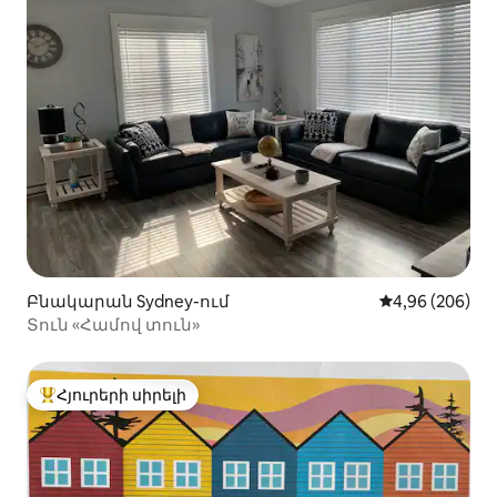
Բնակարան Sydney-ում
Միջին վարկան
4,96 (206)
Տուն «Համով տուն»
Հյուրերի սիրելի
Հյուրերի սիրելի լավագույն տները