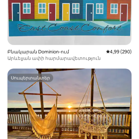
Բնակարան Dominion-ում
Միջին վարկան
4,99 (290)
Արևելյան ափի հարմարավետություն
Սուպերտանտեր
Սուպերտանտեր