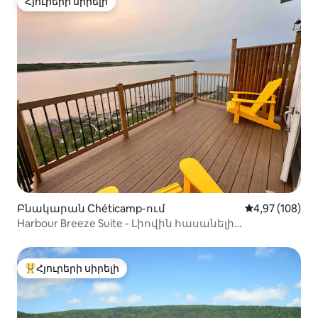
Հյուրերի սիրելի
Հյուրերի սիրելի
Բնակարան Chéticamp-ում
Միջին վարկան
4,97 (108)
Harbour Breeze Suite - Լիովին հասանելի
հաշմանդամություն ունեցող անձանց համար
Հյուրերի սիրելի
Հյուրերի սիրելի լավագույն տները