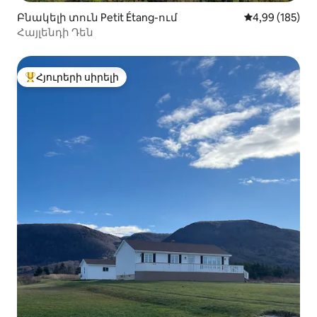
Բնակելի տուն Petit Étang-ում
Միջին վարկան
4,99 (185)
Հայլենդի Դեն
Հյուրերի սիրելի
Հյուրերի սիրելի լավագույն տները