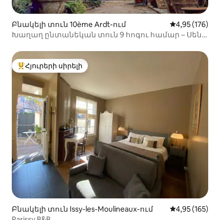
Բնակելի տուն 10ème Ardt-ում
Միջին վարկան
4,95 (176)
Խաղաղ ընտանեկան տուն 9 հոգու համար – Սեն
Մարտեն ջրանցք
Հյուրերի սիրելի
Հյուրերի սիրելի լավագույն տները
Բնակելի տուն Issy-les-Moulineaux-ում
Միջին վարկան
4,95 (165)
Parissy B&B