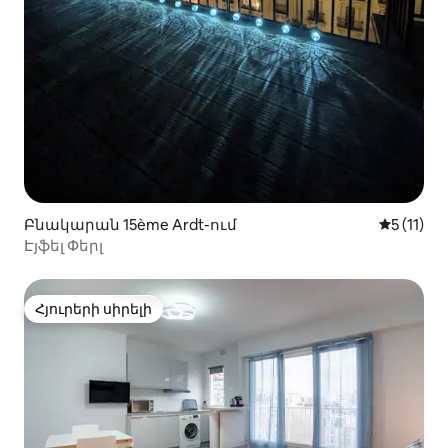
Բնակարան 15ème Ardt-ում
Միջին վա
5 (11)
Էյֆել Փերլ
Հյուրերի սիրելի
Հյուրերի սիրելի