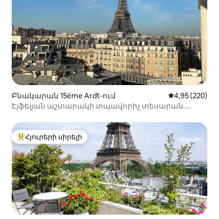
Բնակարան 15ème Ardt-ում
Միջին վարկան
4,95 (220)
Էյֆելյան աշտարակի տպավորիչ տեսարան.
նորաձև ստուդիա
Հյուրերի սիրելի
Հյուրերի սիրելի լավագույն տները