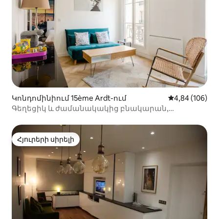
Կոնդոմինիում 15ème Ardt-ում
Միջին վարկան
4,84 (106)
Գեղեցիկ և ժամանակակից բնակարան,
Վաուգիրարդ
Հյուրերի սիրելի
Հյուրերի սիրելի