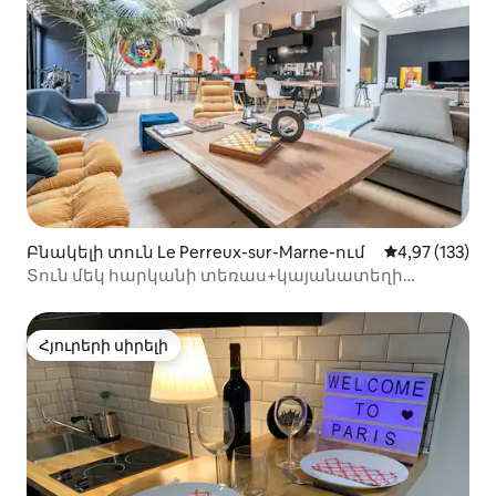
Բնակելի տուն Le Perreux-sur-Marne-ում
Միջին վարկան
4,97 (133)
Տուն մեկ հարկանի տեռաս+կայանատեղի
Փարիզ<>Disney
Հյուրերի սիրելի
Հյուրերի սիրելի