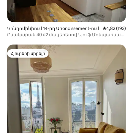
Կոնդոմինիում 14-րդ Արondissement-ում
Միջին վարկան
4,82 (193)
Բնակարան 40 մ2 մակերեսով Նյուֆ Մոնպառնաս
Էյֆելյան աշտարակի տեսարանով
Հյուրերի սիրելի
Հյուրերի սիրելի