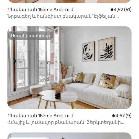
Բնակարան 15ème Ardt-ում
Միջին վարկա
4,92 (51)
Նրբագեղ և հանգիստ բնակարան՝ Էյֆելյան
աշտարակի մոտ
Սուպերտանտեր
Սուպերտանտեր
Բնակարան 15ème Ardt-ում
Միջին վարկ
4,67 (9)
Հմայիչ և լուսավոր բնակարան՝ 2 երկտեղանի
մահճակալով – Փարիզի 15-րդ շրջան