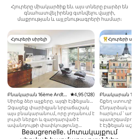
Հյուրերը միակարծիք են. այս տները բարձր են
գնահատվել իրենց գտնվելու վայրի,
մաքրության և այլ բնութագրերի համար։
Հյուրերի սիրելի
Հյուրերի սիր
Հյուրերի սիրելի
Հյուրերի սիրել
Բնակարան 16ème Ardt-
Միջին վարկանիշը՝ 5-ից 4,95
4,95 (128)
Բնակարան 15èm
ում
ւմ
Սիրեք ձեր աչքերը. այգի Էյֆելյան
Շքեղ ստուդիա 
աշտարակի մոտ
աշտարակի ցն
Զգացեք փարիզյան նրբաճաշակ
Ընդարձակ ստո
այս բնակարանում, որը լողանում է
հարկում ՝ առա
լույսի ներքո և զարդարված է
պատշգամբով, 
ավանդույթի փափկությունը
է Էյֆելյան աշ
Beaugrenelle․ մոտակայքում
ժամանակակիցի կերպարի հետ:
տեսարան ։ Վեր
Անժամկետ և ֆունկցիոնալ, նրա
վերանորոգված 