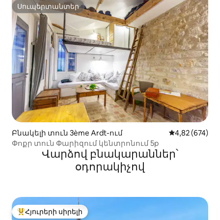
Սուպերտանտեր
Սուպերտանտեր
Բնակելի տուն 3ème Ardt-ում
Միջին վարկան
4,82 (674)
Փոքր տուն Փարիզում կենտրոնում 5p
Վարձով բնակարաններ՝
օդորակիչով
Հյուրերի սիրելի
Հյուրերի սիրելի լավագույն տները