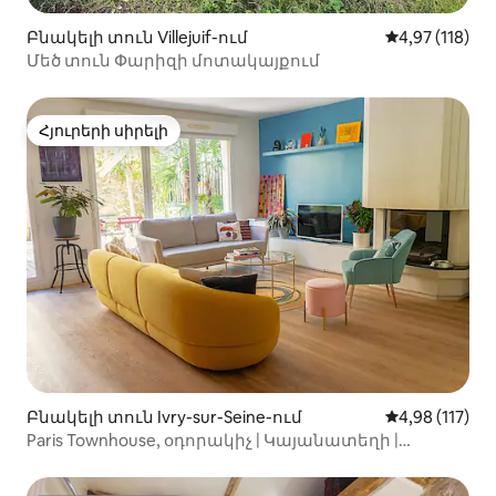
Բնակելի տուն Villejuif-ում
Միջին վարկա
4,97 (118)
Մեծ տուն Փարիզի մոտակայքում
Հյուրերի սիրելի
Հյուրերի սիրելի
Բնակելի տուն Ivry-sur-Seine-ում
Միջին վարկա
4,98 (117)
Paris Townhouse, օդորակիչ | Կայանատեղի |
Պարտեզ