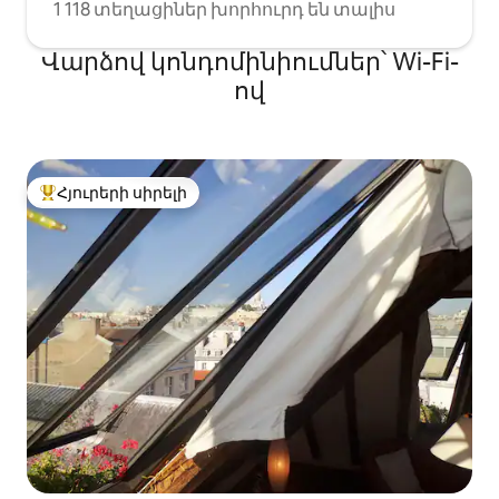
1 118 տեղացիներ խորհուրդ են տալիս
Վարձով կոնդոմինիումներ՝ Wi-Fi-
ով
Հյուրերի սիրելի
Հյուրերի սիրելի լավագույն տները