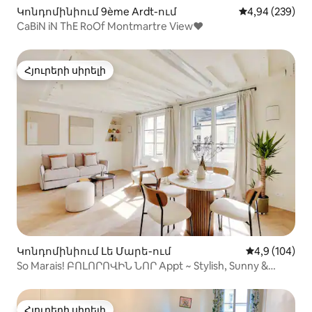
Կոնդոմինիում 9ème Ardt-ում
Միջին վարկան
4,94 (239)
CaBiN iN ThE RoOf Montmartre View♥
Հյուրերի սիրելի
Հյուրերի սիրելի
Կոնդոմինիում Լե Մարե-ում
Միջին վարկա
4,9 (104)
So Marais! ԲՈԼՈՐՈՎԻՆ ՆՈՐ Appt ~ Stylish, Sunny &
Comfy
Հյուրերի սիրելի