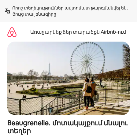
Անցնել
Որոշ տեղեկություններ ավտոմատ թարգմանվել են։ 
բովանդակությանը
Ցույց տալ բնագիրը
Առաջարկեք ձեր տարածքն Airbnb-ում
Beaugrenelle․ մոտակայքում մնալու
տեղեր