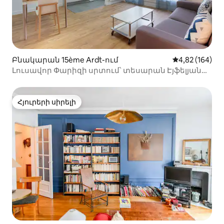
Բնակարան 15ème Ardt-ում
Միջին վարկան
4,82 (164)
Լուսավոր Փարիզի սրտում՝ տեսարան Էյֆելյան
աշտարակի
Հյուրերի սիրելի
Հյուրերի սիրելի