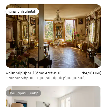
տեռաս
Հյուրերի սիրելի
Հյուրերի սիրելի
Կոնդոմինիում 3ème Ardt-ում
Միջին վարկան
4,96 (160)
Պետիտ Վերսալ. պատմական բնակարան
Փարիզի կենտրոնում
Սուպերտանտեր
Սուպերտանտեր