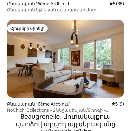
Բնակարան 15ème Ardt-ում
Միջին վա
5 (38)
Բնակարան Էյֆելյան աշտարակի մոտ,
պանորամիկ պատշգամբով
Հյուրերի սիրելի
Հյուրերի սիրելի
Բնակարան 16ème Ardt-ում
Միջին վ
5 (9)
NoChichi Collections – 2 ննջասենյակ/6 հոգի –
Beaugrenelle․ մոտակայքում
Էյֆելյան աշտարակ
վարձով տրվող այլ գերազանց