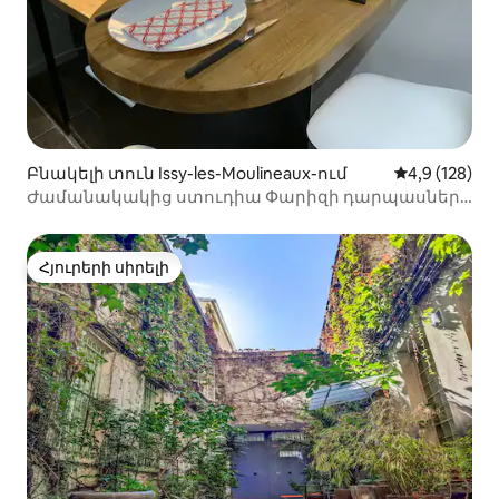
Բնակելի տուն Issy-les-Moulineaux-ում
Միջին վարկա
4,9 (128)
Ժամանակակից ստուդիա Փարիզի դարպասների
մոտ
Հյուրերի սիրելի
Հյուրերի սիրելի