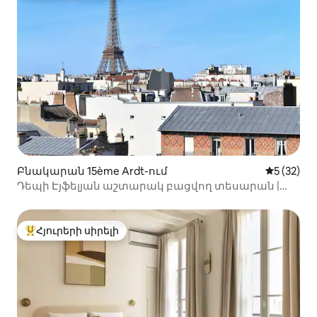
Բնակարան 15ème Ardt-ում
Միջին վա
5 (32)
Դեպի Էյֆելյան աշտարակ բացվող տեսարան |
Նրբագեղ ստուդիայի պատշգամբ + օդորակիչ
Հյուրերի սիրելի
Հյուրերի սիրելի լավագույն տները