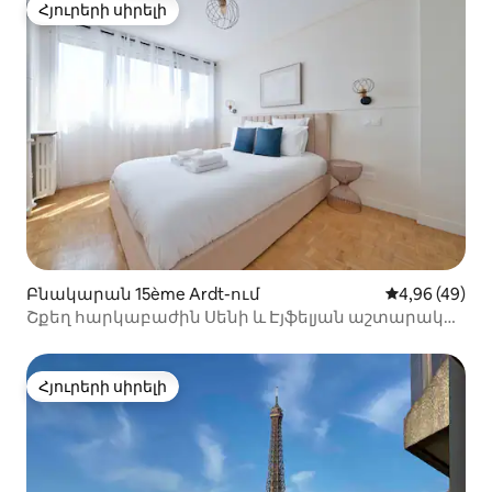
Հյուրերի սիրելի
Հյուրերի սիրելի
Բնակարան 15ème Ardt-ում
Միջին վարկա
4,96 (49)
Շքեղ հարկաբաժին Սենի և Էյֆելյան աշտարակի
հարևանությամբ
Հյուրերի սիրելի
Հյուրերի սիրելի