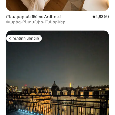
Բնակարան 15ème Ardt-ում
Միջին վարկ
4,83 (6)
Փարիզ-Ընտանիք-Ընկերներ
Հյուրերի սիրելի
Հյուրերի սիրելի