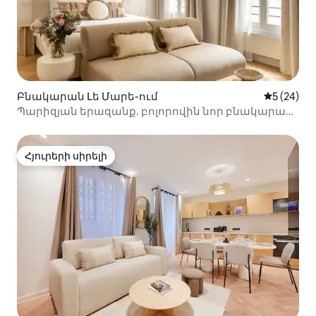
Բնակարան Լե Մարե-ում
Միջին վա
5 (24)
Պարիզյան երազանք. բոլորովին նոր բնակարան
Մարեում
Հյուրերի սիրելի
Հյուրերի սիրելի