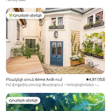
Հյուրերի սիրելի
Հյուրերի սիրելի լավագույն տները
Բնակելի տուն 6ème Ardt-ում
Միջին վարկան
4,97 (153)
Իմ փոքրիկ տունը Փարիզում – Կոնդիցիոներ –
Կայանատեղի
Հյուրերի սիրելի
Հյուրերի սիրելի