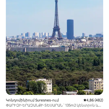
Կոնդոմինիում Suresnes-ում
Միջին վարկան
4,86 (482)
ՓԱՐԻԶԻ ԵՐԱԶԱՆՔԻ ՏԵՍԱՐԱՆ ՝ 135m2 կենտրոն և