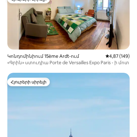
Հյուրերի սիրելի
Կոնդոմինիում 15ème Ardt-ում
Միջին վարկան
4,87 (149)
«Գրին» ստուդիա Porte de Versailles Expo Paris - ի մոտ
Հյուրերի սիրելի
Հյուրերի սիրելի