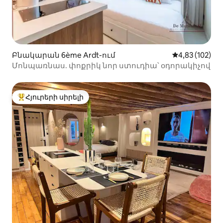
Բնակարան 6ème Ardt-ում
Միջին վարկան
4,83 (102)
Մոնպառնաս. փոքրիկ նոր ստուդիա՝ օդորակիչով
Հյուրերի սիրելի
Հյուրերի սիրելի լավագույն տները