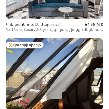
Կոնդոմինիում Լե Մարե-ում
Միջին վարկա
4,96 (161)
*Le Marais Luxury & Style ՝ վերելակ, լվացքի մեքենա,
չորանոց
Հյուրերի սիրելի
Հյուրերի սիրելի լավագույն տները