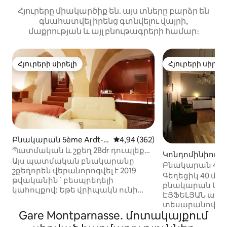
Հյուրերը միակարծիք են. այս տները բարձր են
գնահատվել իրենց գտնվելու վայրի,
մաքրության և այլ բնութագրերի համար։
Հյուրերի սիրելի
Հյուրերի սիրել
Հյուրերի սիրելի
Հյուրերի սիրել
Բնակարան 5ème Ardt-ո
Միջին վարկանիշը՝ 5-ից 4,94
4,94 (362)
ւմ
Պատմական և շքեղ 2Bdr դուպլեքս ՝
Կոնդոմինիում 1
Փարիզի Աստվածամոր տաճար
Այս պատմական բնակարանը
ndissement-ում
Բնակարան 40 մ2 մակերեսով
շքեղորեն վերանորոգվել է 2019
Նյուֆ Մոնպառն
Գեղեցիկ 40 մ2
թվականին ՝ բեսպրեդելի
աշտարակի տե
բնակարան Մո
կահույքով: Եթե վրիպակն ունի
ԷՅՖԵԼՅԱՆ աշ
ավելի քան 400 տարվա
տեսարանով 
պատմություն, ապա այն մինչ այդ
Gare Montparnasse․ մոտակայքում
կողմից վերանո
հայտնի նախկին վարչապետի,
Reved բնակարան կոկի