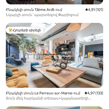
Բնակելի տուն 13ème Ardt-ում
Միջին վարկա
4,91 (101)
Նկարչի տուն ՝ պարտեզով Փարիզում
Հյուրերի սիրելի
Հյուրերի սիրելի լավագույն տները
Բնակելի տուն Le Perreux-sur-Marne-ում
Միջին վարկան
4,97 (133)
Տուն մեկ հարկանի տեռաս+կայանատեղի
Փարիզ<>Disney