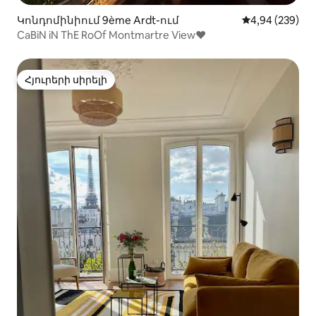
Կոնդոմինիում 9ème Ardt-ում
Միջին վարկան
4,94 (239)
CaBiN iN ThE RoOf Montmartre View♥
Հյուրերի սիրելի
Հյուրերի սիրելի