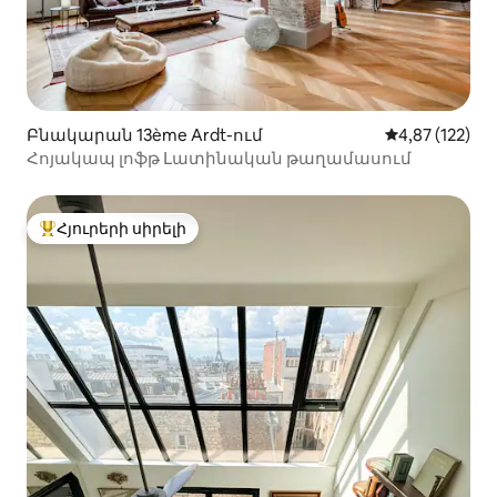
Բնակարան 13ème Ardt-ում
Միջին վարկան
4,87 (122)
Հոյակապ լոֆթ Լատինական թաղամասում
Հյուրերի սիրելի
Հյուրերի սիրելի լավագույն տները