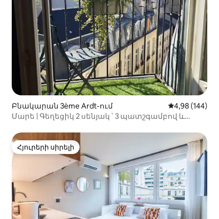
Բնակարան 3ème Ardt-ում
Միջին վարկան
4,98 (144)
Մարե | Գեղեցիկ 2 սենյակ ՝ 3 պատշգամբով և
օդորակիչով
Հյուրերի սիրելի
Հյուրերի սիրելի