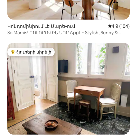
Կոնդոմինիում Լե Մարե-ում
Միջին վարկա
4,9 (104)
So Marais! ԲՈԼՈՐՈՎԻՆ ՆՈՐ Appt ~ Stylish, Sunny &
Comfy
Հյուրերի սիրելի
Հյուրերի սիրելի լավագույն տները