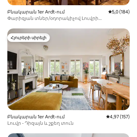
Բնակարան 1er Ardt-ում
Միջին վարկա
5,0 (184)
Փարիզյան տներ/օդորակիչով Լուվրի
առանձնաբաժին/ 5*
Հյուրերի սիրելի
Հյուրերի սիրելի
Բնակարան 1er Ardt-ում
Միջին վարկան
4,97 (157)
Լուվր - Դիզայն և շքեղ տուն