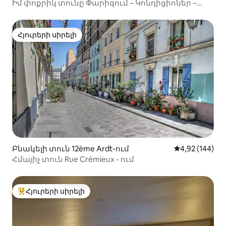
Իմ փոքրիկ տունը Փարիզում – Կոնդիցիոներ –
Կայանատեղի
Հյուրերի սիրելի
Հյուրերի սիրելի
Բնակելի տուն 12ème Ardt-ում
Միջին վարկան
4,92 (144)
Հմայիչ տուն Rue Crémieux - ում
Հյուրերի սիրելի
Հյուրերի սիրելի լավագույն տները