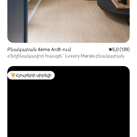
Բնակարան 4ème Ardt-ում
Միջին վարկա
5,0 (139)
Հեղինակավոր հասցե ՝ Luxury Marais բնակարան
Հյուրերի սիրելի
Հյուրերի սիրելի լավագույն տները