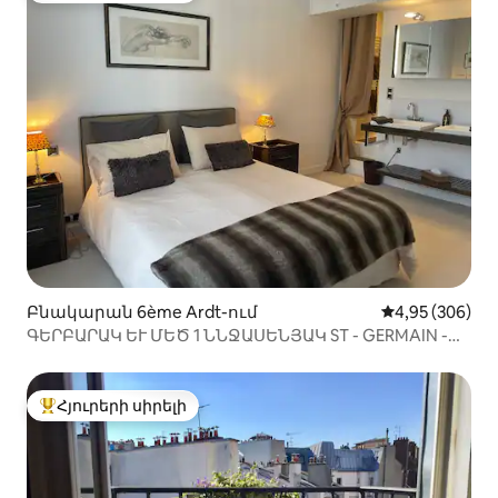
Բնակարան 6ème Ardt-ում
Միջին վարկան
4,95 (306)
ԳԵՐԲԱՐԱԿ ԵՒ ՄԵԾ 1 ՆՆՋԱՍԵՆՅԱԿ ST - GERMAIN -
DES - PRES
Հյուրերի սիրելի
Հյուրերի սիրելի լավագույն տները