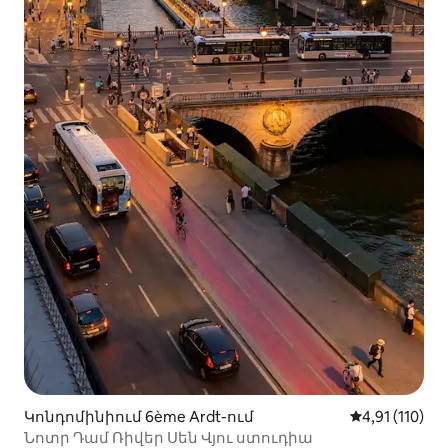
Կոնդոմինիում 6ème Ardt-ում
Միջին վարկա
4,91 (110)
Նոտր Դամ Ռիվեր Սեն Վյու ստուդիա