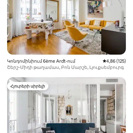
Կոնդոմինիում 6ème Ardt-ում
Միջին վարկան
4,86 (125)
Շերշ-Միդի թաղամաս, Բոն Մարշե, Լյուքսեմբուրգ
Հյուրերի սիրելի
Հյուրերի սիրելի