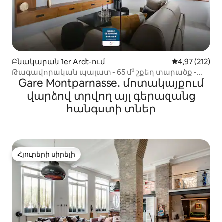
Բնակարան 1er Ardt-ում
Միջին վարկան
4,97 (212)
Թագավորական պալատ - 65 մ² շքեղ տարածք -
Gare Montparnasse․ մոտակայքում
սպասարկմամբ
վարձով տրվող այլ գերազանց
հանգստի տներ
Հյուրերի սիրելի
Հյուրերի սիրելի