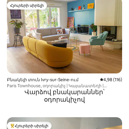
Հյուրերի սիրելի
Հյուրերի սիրելի
Բնակելի տուն Ivry-sur-Seine-ում
Միջին վարկա
4,98 (116)
Paris Townhouse, օդորակիչ | Կայանատեղի |
Վարձով բնակարաններ՝
Պարտեզ
օդորակիչով
Հյուրերի սիրելի
Հյուրերի սիրելի լավագույն տները