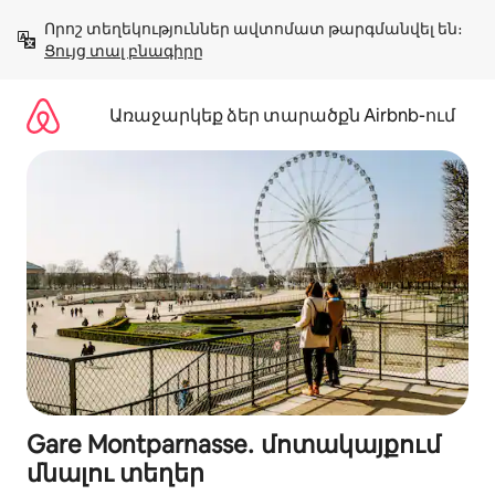
Անցնել
Որոշ տեղեկություններ ավտոմատ թարգմանվել են։ 
բովանդակությանը
Ցույց տալ բնագիրը
Առաջարկեք ձեր տարածքն Airbnb-ում
Gare Montparnasse․ մոտակայքում
մնալու տեղեր