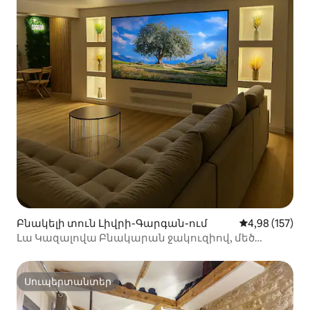
Բնակելի տուն Լիվրի-Գարգան-ում
Միջին վարկան
4,98 (157)
Լա Կազալովա Բնակարան ջակուզիով, մեծ
էկրանով
Սուպերտանտեր
Սուպերտանտեր