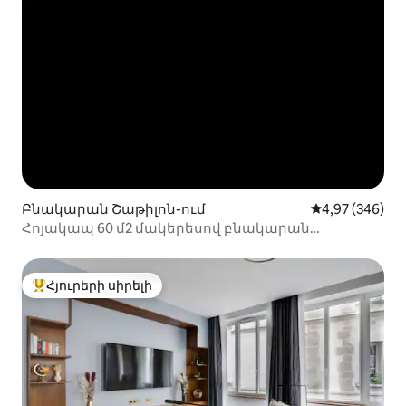
Բնակարան Շաթիլոն-ում
Միջին վարկան
4,97 (346)
Հոյակապ 60 մ2 մակերեսով բնակարան
ջակուզիով Փարիզի մոտակայքում
Հյուրերի սիրելի
Հյուրերի սիրելի լավագույն տները