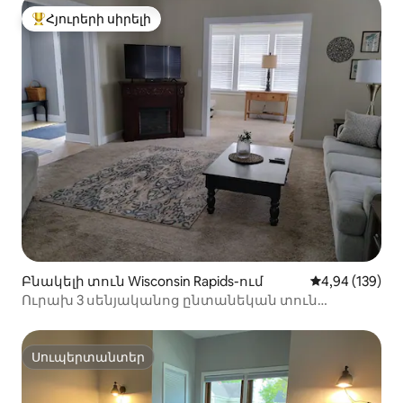
Հյուրերի սիրելի
Հյուրերի սիրելի լավագույն տները
Բնակելի տուն Wisconsin Rapids-ում
Միջին վարկան
4,94 (139)
Ուրախ 3 սենյականոց ընտանեկան տուն
տախտակամածով
Սուպերտանտեր
Սուպերտանտեր