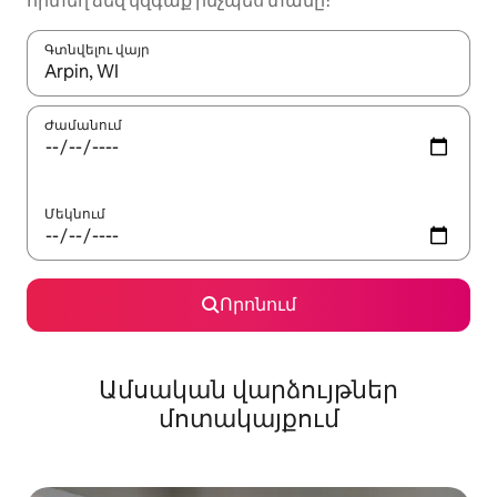
որտեղ ձեզ կզգաք ինչպես տանը։
Գտնվելու վայր
Երբ արդյունքները հասանելի լինեն, սլաքների ստեղնե
Ժամանում
Մեկնում
Որոնում
Ամսական վարձույթներ
մոտակայքում