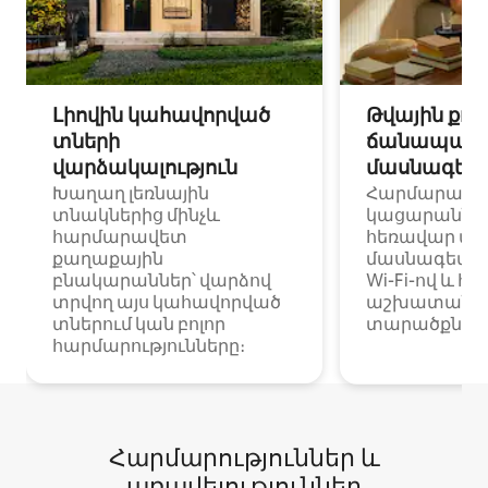
Լիովին կահավորված
Թվային քոչ
տների
ճանապարհ
վարձակալություն
մասնագետ
Խաղաղ լեռնային
Հարմարավ
տնակներից մինչև
կացարաններ 
հարմարավետ
հեռավար ա
քաղաքային
մասնագետնե
բնակարաններ՝ վարձով
Wi-Fi-ով և հ
տրվող այս կահավորված
աշխատանքա
տներում կան բոլոր
տարածքներո
հարմարությունները։
Հարմարություններ և
առավելություններ