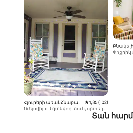
Բնակելի 
մ
Փոքրիկ 
Հյուրերի առանձնաբաժ
Միջին վարկանիշը՝ 5-
4,85 (102)
ին Wellsville-ում
Ուելսվիլում գտնվող տուն, որտեղ
Տան հարմ
ձեզ կզգաք ինչպես տանը ։