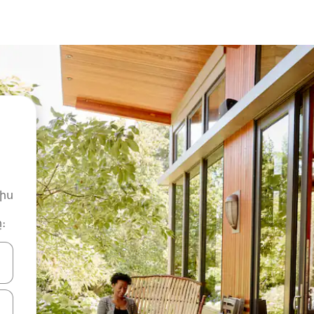
իս
։
ների ստեղներով նավարկեք վեր և վար կամ ուսումնասիրեք հ