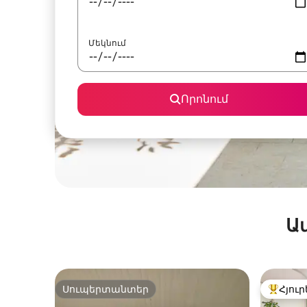
Մեկնում
Որոնում
Ա
Սուպերտանտեր
Հյուր
Սուպերտանտեր
Հյուրեր