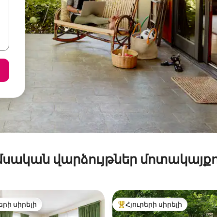
մսական վարձույթներ մոտակայքո
երի սիրելի
Հյուրերի սիրելի
ի սիրելի լավագույն տները
Հյուրերի սիրելի լավագույն