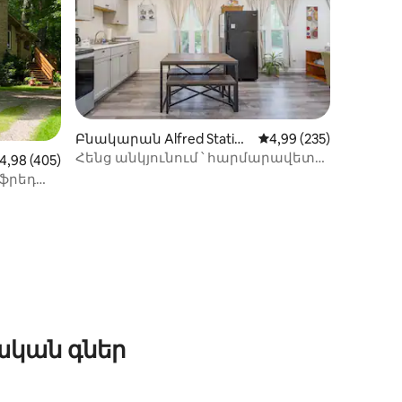
իք
Բնակարան Alfred Station
Միջին վարկանիշը՝ 5
4,99 (235)
-ում
Հենց անկյունում ՝ հարմարավետ
իջին վարկանիշը՝ 5-ից 4,98, 405 կարծիք
4,98 (405)
տարածք Ալֆրեդի մոտակայքում
լֆրեդ
ան
ական գներ