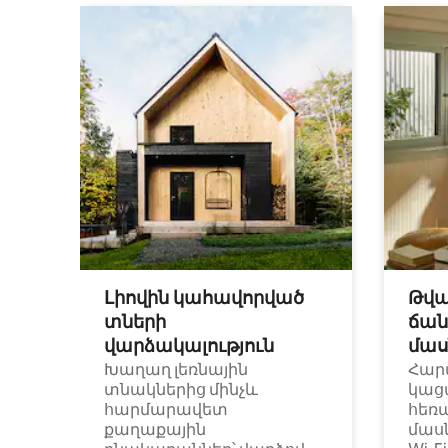
Լիովին կահավորված
Թվա
տների
ճան
վարձակալություն
մաս
Խաղաղ լեռնային
Հար
տնակներից մինչև
կաց
հարմարավետ
հեռ
քաղաքային
մաս