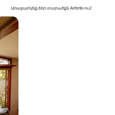
Առաջարկեք ձեր տարածքն Airbnb-ում
պելով կամ մատը սահեցնելով։