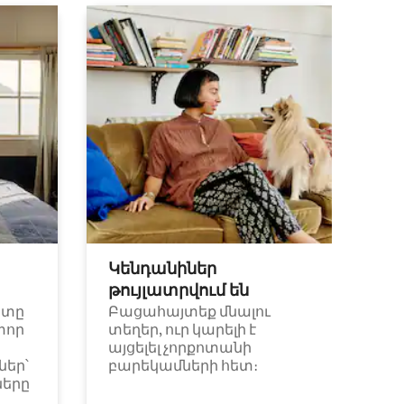
Կենդանիներ
թույլատրվում են
ետը
Բացահայտեք մնալու
փոր
տեղեր, ուր կարելի է
այցելել չորքոտանի
եր՝
բարեկամների հետ։
ները