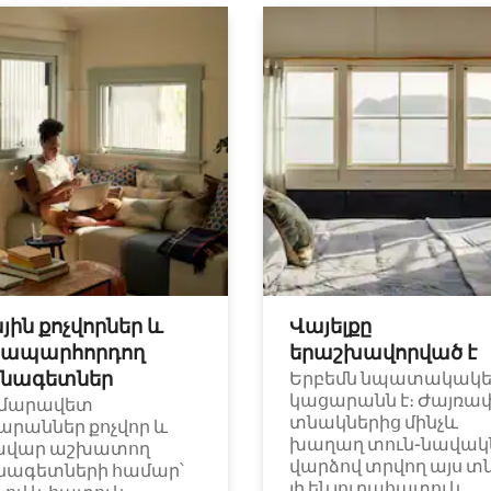
յին քոչվորներ և
Վայելքը
ապարհորդող
երաշխավորված է
նագետներ
Երբեմն նպատակակ
կացարանն է։ Ժայռա
մարավետ
տնակներից մինչև
արաններ քոչվոր և
խաղաղ տուն-նավակն
ավար աշխատող
վարձով տրվող այս տ
նագետների համար՝
լի են յուրահատուկ