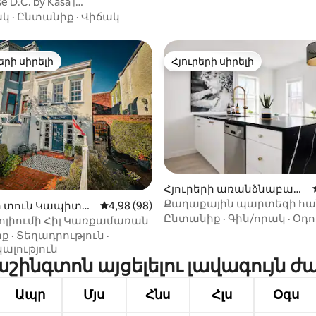
e D.C. by Kasa |
նյակ, 150–179 սմ
ակ
·
Ընտանիք
·
Վիճակ
ալ
երի սիրելի
Հյուրերի սիրելի
ի սիրելի լավագույն տները
Հյուրերի սիրելի
 5-ից 5,0, 5 կարծիք
Հյուրերի առանձնաբաժ
ին Կապիտոլի բլուր-ում
Քաղաքային պարտեզի հա
ի տուն Կապիտոլ
Միջին վարկանիշը՝ 5-ից 4,98, 98 կարծ
4,98 (98)
ՆՈՐ | Հիասքանչ
Ընտանիք
·
Գին/որակ
·
Օդո
ում
լիումի Հիլ Կառքամառան
պատիո+կայանատեղի
իք
·
Տեղադրություն
·
կալություն
Վաշինգտոն այցելելու լավագույն 
Ապր
Մյս
Հնս
Հլս
Օգս