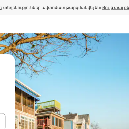
շ տեղեկություններ ավտոմատ թարգմանվել են։ 
Ցույց տալ 
ների ստեղներով նավարկեք վեր և վար կամ ուսումնասիրեք հ