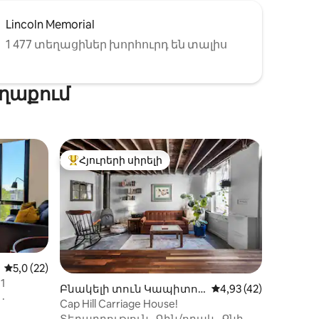
Lincoln Memorial
1 477 տեղացիներ խորհուրդ են տալիս
ղաքում
Հյուրերի սիրելի
 տները
Հյուրերի սիրելի լավագույն տները
Միջին վարկանիշը՝ 5-ից 5,0, 22 կարծիք
5,0 (22)
11
Բնակելի տուն Կապիտոլ
Միջին վարկանիշը՝ 
4,93 (42)
·
ի բլուր-ում
Cap Hill Carriage House!
իք
Տեղադրություն
·
Գին/որակ
·
Քնի