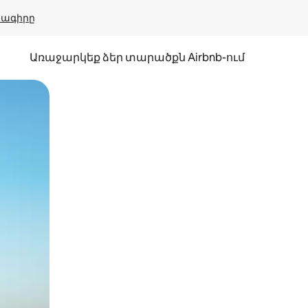
բնագիրը
Առաջարկեք ձեր տարածքն Airbnb-ում
պելով կամ մատը սահեցնելով։