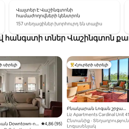
Վալտեր Է Վաշինգտոնի
համաժողովների կենտրոն
157 տեղացիներ խորհուրդ են տալիս
վ հանգստի տներ Վաշինգտոն քա
ի սիրելի
Հյուրերի սիրելի
ի սիրելի
Հյուրերի սիրելի լավագույն
Բնակարան Լոգան շրջան-
ում
Liz Apartments Cardinal Unit 4
-ից 4,79, 86 կարծիք
Ընտանիք
·
Տեղադրություն
ան Downtown-ու
Միջին վարկանիշը՝ 5-ից 4,86, 95 կարծ
4,86 (95)
Լոգասենյակ