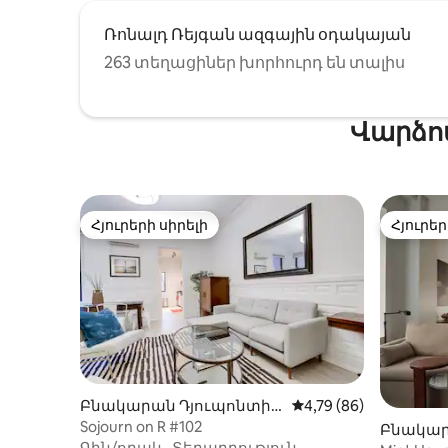
Ռոնալդ Ռեյգան ազգային օդակայան
263 տեղացիներ խորհուրդ են տալիս
Վարձո
Հյուրերի սիրելի
Հյուրեր
Հյուրերի սիրելի
Հյուրեր
Բնակարան Դյուպոնտի շ
Միջին վարկանիշը՝ 5
4,79 (86)
րջան-ում
Sojourn on R #102
Բնակար
Գին/որակ
·
Տեղադրություն
·