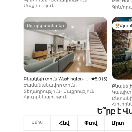
մ
Mint Hous
Մաքրություն
1 ննջասե
Գին/որ
մահճակ
Սուպերտանտեր
Հյուր
Սուպերտանտեր
Հյուրեր
Բնակելի տուն Washington-ո
Միջին վարկանիշը՝
5,0 (5)
ւմ
Ժամանակավոր տուն։
Բնակել
Տեղադրություն
·
Մաքրություն
·
ի բլուր-
Կապիտո
Հյուրընկալություն
Ընտան
Հյուրըն
Ե՞րբ է 
Ամիս
Հնվ
Փտվ
Մրտ