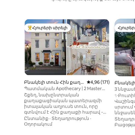
Հյուրերի սիրելի
Հյուրեր
Հյուրերի սիրելի լավագույն տները
Հյուրեր
Բնակելի տուն Հին քաղ
Միջին վարկանիշը՝ 5-
4,96 (171)
Բնակելի
աք-ում
ն-ում
Պատմական Apothecary | 2 Master
3 ննջաս
Suites | Հին քաղաք
Կոնգրես
Շքեղ, նախընտրական
✨Բուտի
գիշերայ
քաղաքացիական պատերազմի
Վաշինգտ
իտալական աղյուսե տուն, որը
սրտում Վերանորոգված 3
գտնվում է Հին քաղաքի հարավ -
ննջասեն
արևելքում ։ Քայլեր հեռու King Street
տուն՝ 
Ընտանիք
·
Տեղադրություն
·
Տեղադրո
եւ 2 նյութից դեպի waterfront,
կա հան
Օդորակում
Բացօթյ
գտնվելու վայրը unbeatable! 1800 -
հազվագ
ականներին հիմնադրված այս 3