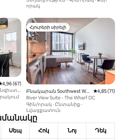
որակ
Հյուրերի սիրելի
Հյուրերի սիրելի
Միջին վարկանիշը՝ 5-ից 4,96, 67 կարծիք
4,96 (67)
նգիստ |
իք
Բնակարան Southwest Was
Միջին վարկանիշը՝ 
4,85 (71)
րակում
hington-ում
River View Suite - The Wharf DC
Գին/որակ
·
Ընտանիք
·
Լվացքատուն
ժամանակը
Սեպ
Հոկ
Նոյ
Դեկ