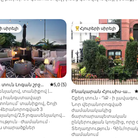
ի սիրելի
Հյուրերի սիրելի
ի սիրելի
Հյուրերի սիրելի լավագույն
ից 4,96, 171 կարծիք
 տուն Լոգան շրջա
Միջին վարկանիշը՝ 5-ից 5,0, 5 կարծ
5,0 (5)
ենյակով, տանիքով |
Բնակարան Հյուսիս-ար
Մ
ների կենտրոն | Մետրո և
ևմուտք Վաշինգտոն-ու
կ հանգստավայր
Շքեղ տուն - ԴՔ - ի լավագու
ին կյանք
մ
ոնում՝ տանիքով, Շոյի
զբոսանքը թաղամասում
Նոր վերանորոգված
ժամանակակից
յակով/2,5 լոգասենյակով
ճարտարապետական
մասնավոր տանիքով, որտեղ
ւթյուն
·
Ժամանում
·
ընկերության կողմից, որը
գստացնող ջրային տարր,
ա տարածքներ
է Վաշինգտոնի ամենակեն
Տեղադրություն
·
Գին/որա
յուտ հատուկ
թաղամասում ։ Փակեք քայլելու
Ժամանում