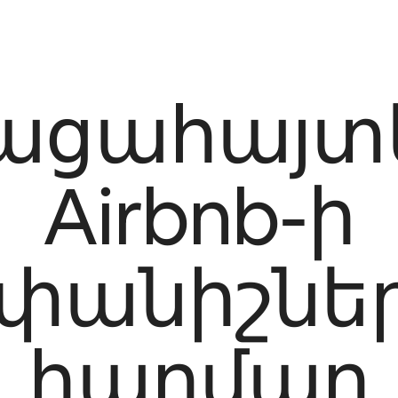
ացահայտ
Airbnb-ի
փանիշնե
հարմար