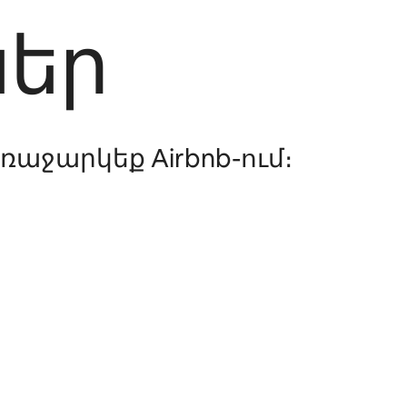
եր
ջարկեք Airbnb-ում։