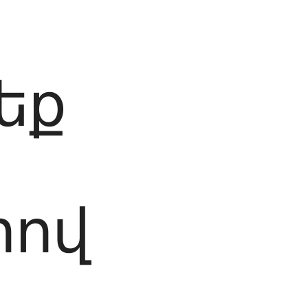
եք
րով