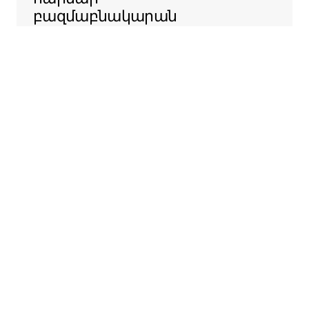
բազմաբնակարան
շենքերի
ադմինիստրացիաների
հետ ԱՄՆ-ի ամբողջ
տարածքում, որպեսզի
հեշտացնենք ձեր
տարածքն Airbnb-ում
առաջարկելու
ընթացակարգը։
Sentral Apartments
Դենվեր, Կոլորադո