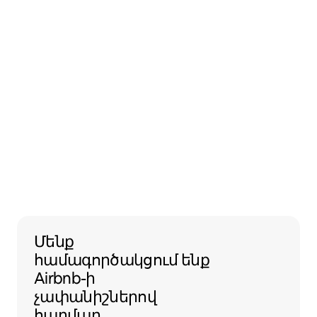
Մենք համագործակցում ենք Airbnb
Մենք
համագործակցում ենք
Airbnb-ի
չափանիշներով
հարմար