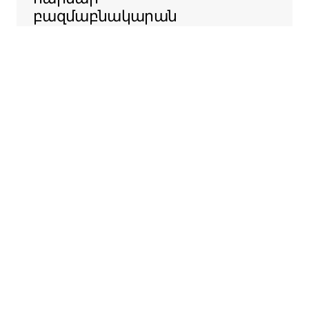
բազմաբնակարան
շենքերի
ադմինիստրացիաների
հետ ԱՄՆ-ի ամբողջ
տարածքում, որպեսզի
հեշտացնենք ձեր
տարածքն Airbnb-ում
առաջարկելու
ընթացակարգը։
Sentral Apartments
Դենվեր, Կոլորադո