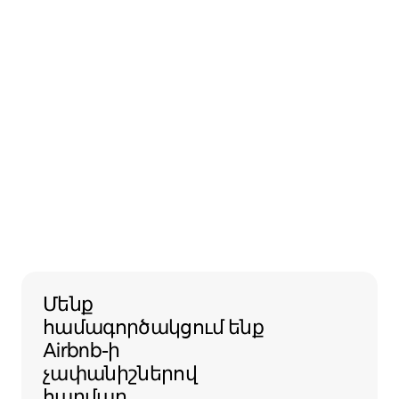
Մենք համագործակցում ենք Airbnb
Մենք
համագործակցում ենք
Airbnb-ի
չափանիշներով
հարմար