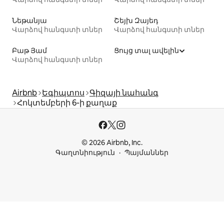
Նեթանյա
Շեյխ Զայեդ
Վարձով հանգստի տներ
Վարձով հանգստի տներ
Բաթ Յամ
Ցույց տալ ավելին
Վարձով հանգստի տներ
Airbnb
Եգիպտոս
Գիզայի նահանգ
Հոկտեմբերի 6-ի քաղաք
© 2026 Airbnb, Inc.
Գաղտնիություն
Պայմաններ