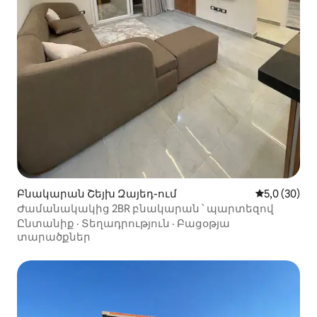
Բնակարան Շեյխ Զայեդ-ում
Միջին վարկ
5,0 (30)
Ժամանակակից 2BR բնակարան ՝ պարտեզով
Ընտանիք
·
Տեղադրություն
·
Բացօթյա
տարածքներ