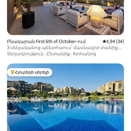
Բնակարան First 6th of October-ում
Միջին վարկա
4,94 (34)
3 սենյականոց պենտհաուս՝ մասնավոր տանիքով
և տեսարանով դեպի բուրգերը
Տեղադրություն
·
Ընտանիք
·
Խոհանոց
Հյուրերի սիրելի
Հյուրերի սիրելի լավագույն տները