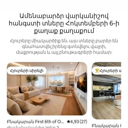
Ամենաբարձր վարկանիշով
հանգստի տները Հոկտեմբերի 6-ի
քաղաք քաղաքում
Հյուրերը միակարծիք են. այս տները բարձր են
գնահատվել իրենց գտնվելու վայրի,
մաքրության և այլ բնութագրերի համար։
Հյուրերի սիրելի
Հյուրերի սիր
Հյուրերի սիրելի
Հյուրերի սիրել
Բնակարան First 6th of Oc
Միջին վարկանիշը՝ 5-ից 4,9
4,93 (27)
Բնակարան Շեյ
tober-ում
Ժամանակակից շքեղ 3