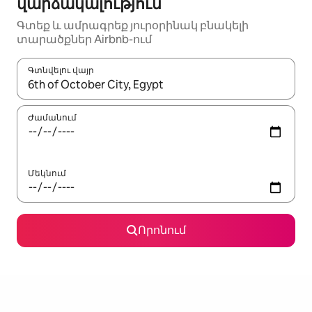
վարձակալություն
Գտեք և ամրագրեք յուրօրինակ բնակելի
տարածքներ Airbnb-ում
Գտնվելու վայր
Երբ արդյունքները հասանելի լինեն, սլաքների ստեղնե
Ժամանում
Մեկնում
Որոնում