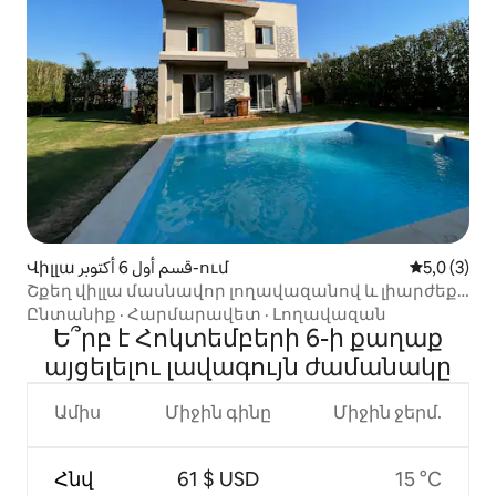
Վիլլա قسم أول 6 أكتوبر-ում
Միջին վար
5,0 (3)
Շքեղ վիլլա մասնավոր լողավազանով և լիարժեք
գաղտնիությամբ
Ընտանիք
·
Հարմարավետ
·
Լողավազան
Ե՞րբ է Հոկտեմբերի 6-ի քաղաք
այցելելու լավագույն ժամանակը
Ամիս
Միջին գինը
Միջին ջերմ.
Հնվ
61 $ USD
15 °C