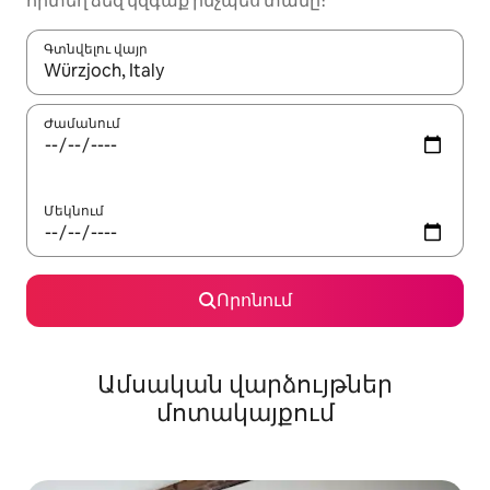
որտեղ ձեզ կզգաք ինչպես տանը։
Գտնվելու վայր
Երբ արդյունքները հասանելի լինեն, սլաքների ստեղնե
Ժամանում
Մեկնում
Որոնում
Ամսական վարձույթներ
մոտակայքում