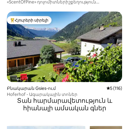
«ScentOfPine» դոլոմիտներիշքեղություն
whrilpool&sauna - ի հետ
Հյուրերի սիրելի
Հյուրերի սիրելի լավագույն տները
Բնակարան Gsies-ում
Միջին վար
5 (116)
Hoferhof - Ագարակային տոներ
Տան հարմարավետություն և
հիանալի ամսական գներ