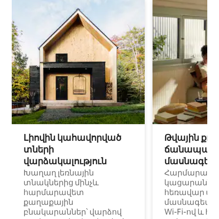
Լիովին կահավորված
Թվային քոչ
տների
ճանապարհ
վարձակալություն
մասնագետ
Խաղաղ լեռնային
Հարմարավ
տնակներից մինչև
կացարաններ 
հարմարավետ
հեռավար ա
քաղաքային
մասնագետնե
բնակարաններ՝ վարձով
Wi-Fi-ով և հ