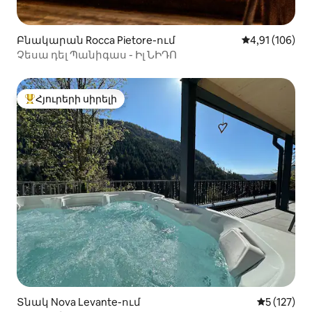
Բնակարան Rocca Pietore-ում
Միջին վարկա
4,91 (106)
Չեսա դել Պանիգաս - Իլ ՆԻԴՈ
Հյուրերի սիրելի
Հյուրերի սիրելի լավագույն տները
Տնակ Nova Levante-ում
Միջին վար
5 (127)