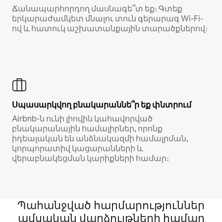
Ճանապարհորդող մասնագե՞տ եք։ Գտեք
երկարաժամկետ մնալու տուն գերարագ Wi-Fi-
ով և հատուկ աշխատանքային տարածքներով։
Սպասարկվող բնակարաննե՞ր եք փնտրում
Airbnb-ն ունի լիովին կահավորված
բնակարանային համալիրներ, որոնք
իդեալական են անձնակազմի համալրման,
կորպորատիվ կացարանների և
վերաբնակեցման կարիքների համար։
Պահանջված հարմարություններ
ամսական վարձույթների համար