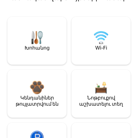
Խոհանոց
Wi-Fi
Կենդանիներ
Նոթբուքով
թույլատրվում են
աշխատելու տեղ