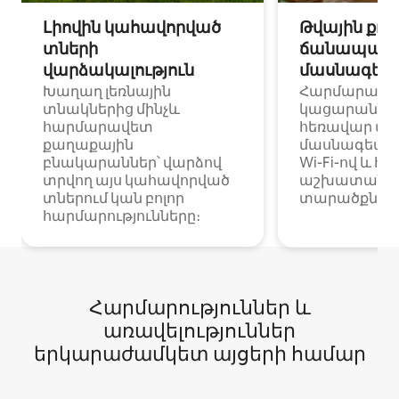
Լիովին կահավորված
Թվային քոչ
տների
ճանապարհ
վարձակալություն
մասնագետ
Խաղաղ լեռնային
Հարմարավ
տնակներից մինչև
կացարաններ 
հարմարավետ
հեռավար ա
քաղաքային
մասնագետնե
բնակարաններ՝ վարձով
Wi-Fi-ով և հ
տրվող այս կահավորված
աշխատանքա
տներում կան բոլոր
տարածքներո
հարմարությունները։
Հարմարություններ և
առավելություններ
երկարաժամկետ այցերի համար