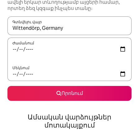
ավելի երկար տևողությամբ այցերի համար,
որտեղ ձեզ կզգաք ինչպես տանը։
Գտնվելու վայր
Երբ արդյունքները հասանելի լինեն, սլաքների ստեղնե
Ժամանում
Մեկնում
Որոնում
Ամսական վարձույթներ
մոտակայքում