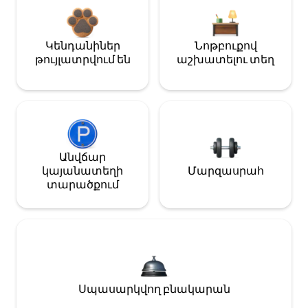
Կենդանիներ
Նոթբուքով
թույլատրվում են
աշխատելու տեղ
Անվճար
կայանատեղի
Մարզասրահ
տարածքում
Սպասարկվող բնակարան