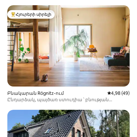
Հյուրերի սիրելի
Հյուրերի սիրելի լավագույն տները
Բնակարան Rögnitz-ում
Միջին վարկա
4,98 (49)
Ընդարձակ, պայծառ ստուդիա ՝ բնության
տեսարանով