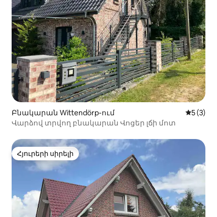
Բնակարան Wittendörp-ում
Միջին վ
5 (3)
Վարձով տրվող բնակարան Վոցեր լճի մոտ
Հյուրերի սիրելի
Հյուրերի սիրելի