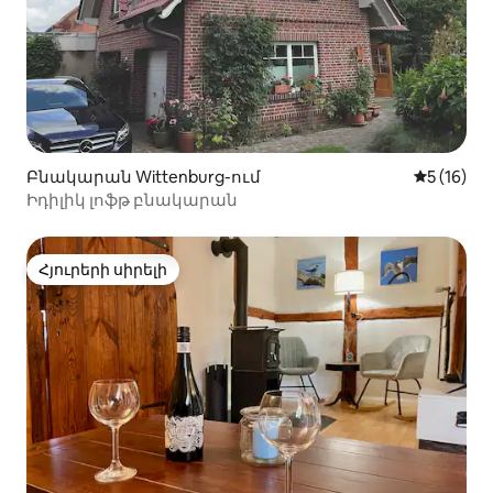
Բնակարան Wittenburg-ում
Միջին վա
5 (16)
Իդիլիկ լոֆթ բնակարան
Հյուրերի սիրելի
Հյուրերի սիրելի