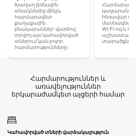
Խաղաղ լեռնային
Հարմարավ
տնակներից մինչև
կացարաններ 
հարմարավետ
հեռավար ա
քաղաքային
մասնագետնե
բնակարաններ՝ վարձով
Wi-Fi-ով և հ
տրվող այս կահավորված
աշխատանքա
տներում կան բոլոր
տարածքներո
հարմարությունները։
Հարմարություններ և
առավելություններ
երկարաժամկետ այցերի համար
Կահավորված տների վարձակալություն