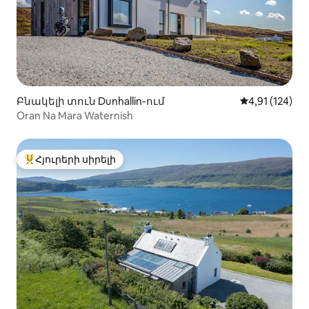
Բնակելի տուն Dunhallin-ում
Միջին վարկա
4,91 (124)
Oran Na Mara Waternish
Հյուրերի սիրելի
Հյուրերի սիրելի լավագույն տները