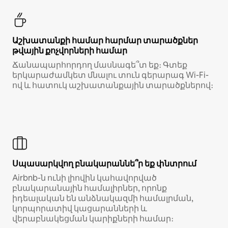
Աշխատանքի համար հարմար տարածքներ
թվային քոչվորների համար
Ճանապարհորդող մասնագե՞տ եք։ Գտեք
երկարաժամկետ մնալու տուն գերարագ Wi-Fi-
ով և հատուկ աշխատանքային տարածքներով։
Սպասարկվող բնակարաննե՞ր եք փնտրում
Airbnb-ն ունի լիովին կահավորված
բնակարանային համալիրներ, որոնք
իդեալական են անձնակազմի համալրման,
կորպորատիվ կացարանների և
վերաբնակեցման կարիքների համար։