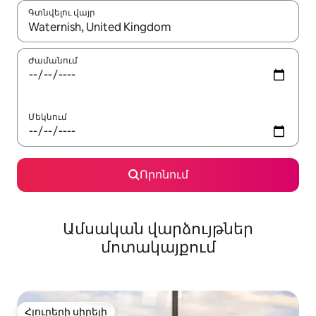
Գտնվելու վայր
Երբ արդյունքները հասանելի լինեն, սլաքների ստեղնե
Ժամանում
Մեկնում
Որոնում
Ամսական վարձույթներ
մոտակայքում
Հյուրերի սիրելի