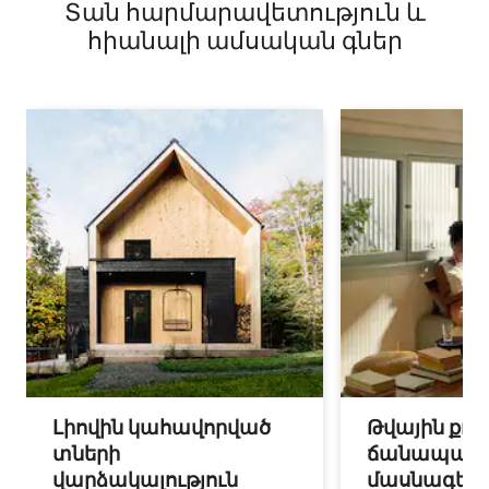
Տան հարմարավետություն և
(ինքնասպասարկում)
հիանալի ամսական գներ
Լիովին կահավորված
Թվային քոչ
տների
ճանապարհ
վարձակալություն
մասնագետ