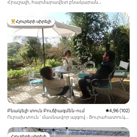
Հրաշալի, հարմարավետ բնակարան
Կենտրոնական Աթենքի մոտակայքում
Հյուրերի սիրելի
Հյուրերի սիրելի լավագույն տները
Բնակելի տուն Բուճիագմեն-ում
Միջին վարկան
4,96 (102)
Ուրախ տուն ՝ մասնավոր այգով ։ Յուրահատուկ
վայր ։
Հյուրերի սիրելի