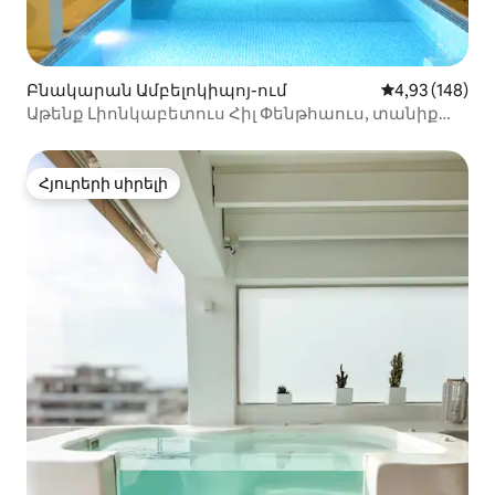
Բնակարան Ամբելոկիպոյ-ում
Միջին վարկան
4,93 (148)
Աթենք Լիոնկաբետուս Հիլ Փենթհաուս, տանիք
պարտեզի լողավազան
Հյուրերի սիրելի
Հյուրերի սիրելի