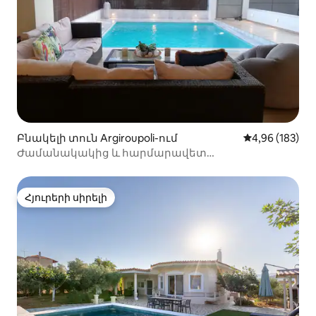
Բնակելի տուն Argiroupoli-ում
Միջին վարկան
4,96 (183)
Ժամանակակից և հարմարավետ
առանձնաբաժին ՝ լողավազանով
Հյուրերի սիրելի
Հյուրերի սիրելի