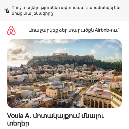
Անցնել
Որոշ տեղեկություններ ավտոմատ թարգմանվել են։ 
բովանդակությանը
Ցույց տալ բնագիրը
Առաջարկեք ձեր տարածքն Airbnb-ում
Voula A․ մոտակայքում մնալու
տեղեր