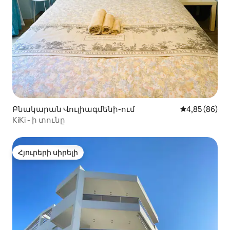
Բնակարան Վուլիագմենի-ում
Միջին վարկա
4,85 (86)
KiKi - ի տունը
Հյուրերի սիրելի
Հյուրերի սիրելի