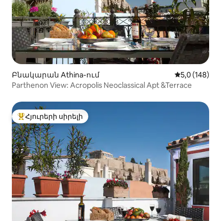
Բնակարան Athina-ում
Միջին վարկա
5,0 (148)
Parthenon View: Acropolis Neoclassical Apt &Terrace
Հյուրերի սիրելի
Հյուրերի սիրելի լավագույն տները