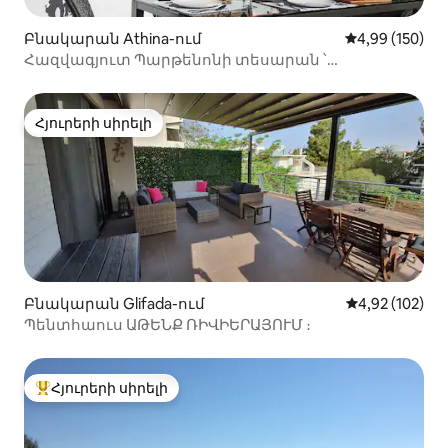
Բնակարան Athina-ում
Միջին վարկան
4,99 (150)
Հազվագյուտ Պարթենոնի տեսարան ՝
Ակրոպոլիսի բնակարան և տեռաս
Հյուրերի սիրելի
Հյուրերի սիրելի
Բնակարան Glifada-ում
Միջին վարկան
4,92 (102)
Պենտհաուս ԱԹԵՆՔ ՌԻՎԻԵՐԱՅՈՒՄ ։
Հյուրերի սիրելի
Հյուրերի սիրելի լավագույն տները