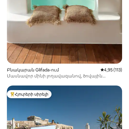
Բնակարան Glifada-ում
Միջին վարկա
4,95 (113)
Մասնավոր մինի լողավազանով, ծովային
տեսարանով շքեղ պենտհաուս Գլիֆադայում
Հյուրերի սիրելի
Հյուրերի սիրելի լավագույն տները