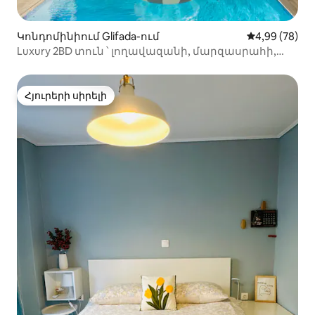
Կոնդոմինիում Glifada-ում
Միջին վարկա
4,99 (78)
Luxury 2BD տուն ՝ լողավազանի, մարզասրահի,
խորովածի մասնավոր օգտագործմամբ
Հյուրերի սիրելի
Հյուրերի սիրելի