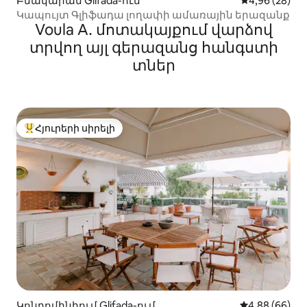
Բնակարան Glifada-ում
Միջին վարկա
4,96 (28)
Կապույտ Գլիֆադա լողափի ամառային երազանք
Voula A․ մոտակայքում վարձով
տրվող այլ գերազանց հանգստի
տներ
Հյուրերի սիրելի
Հյուրերի սիրելի լավագույն տները
Կոնդոմինիում Glifada-ում
Միջին վարկա
4,88 (66)