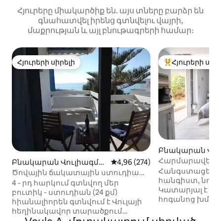
Հյուրերը միակարծիք են. այս տները բարձր են
գնահատվել իրենց գտնվելու վայրի,
մաքրության և այլ բնութագրերի համար։
Հյուրերի սիրելի
Հյուրերի սիր
Հյուրերի սիրելի
Հյուրերի սիրել
Բնակարան Վու
ի-ում
Հարմարավետ ս
Բնակարան Վուլիագմե
Միջին վարկանիշը՝ 5-ից 4,96
4,96 (274)
դեպի Վուլա լո
Հանգստացեք և 
նի-ում
Ծովային ճակատային ստուդիա
հանգիստ, նոր
Աթենական Ռիվիերայում: (Վուլա)
4 - րդ հարկում գտնվող մեր
Կատարյալ է զու
բուտիկ - ստուդիան (24 քմ)
հոգանոց խմբե
հիանալիորեն գտնվում է Վուլայի
Բազմոցը բացվո
հեղինակավոր տարածքում
լրացուցիչ մահ
գտնվող ծովի ափին, որտեղից