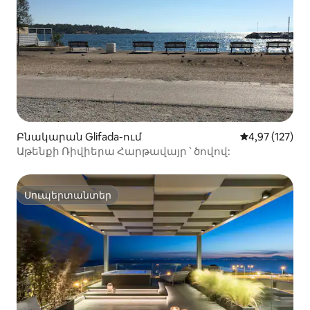
Բնակարան Glifada-ում
Միջին վարկան
4,97 (127)
Աթենքի Ռիվիերա Հարթավայր ՝ ծովով:
Սուպերտանտեր
Սուպերտանտեր