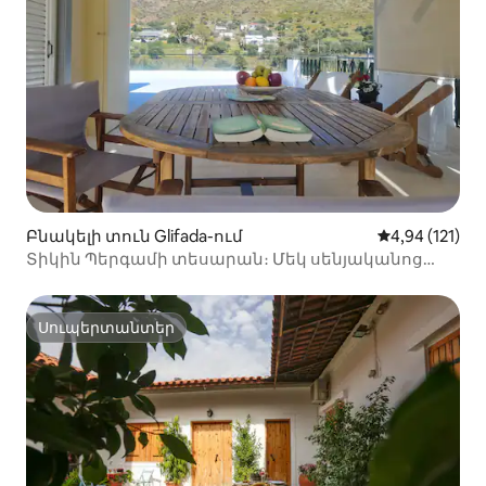
Բնակելի տուն Glifada-ում
Միջին վարկա
4,94 (121)
Տիկին Պերգամի տեսարան։ Մեկ սենյականոց
բնակարան և մասնավոր պատշգամբ։
Սուպերտանտեր
Սուպերտանտեր