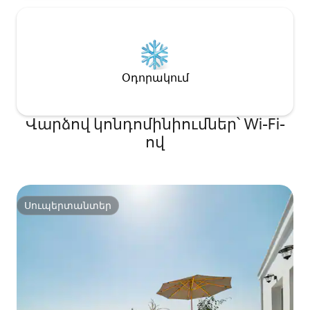
Օդորակում
Վարձով կոնդոմինիումներ՝ Wi-Fi-
ով
Սուպերտանտեր
Սուպերտանտեր