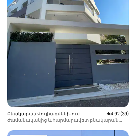
Բնակարան Վուլիագմենի-ում
Միջին վարկա
4,92 (39)
Ժամանակակից և հարմարավետ բնակարան
Աթենքի Վուլա քաղաքում