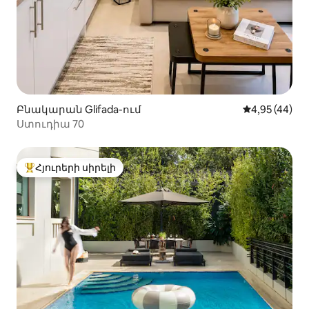
Բնակարան Glifada-ում
Միջին վարկա
4,95 (44)
Ստուդիա 70
Հյուրերի սիրելի
Հյուրերի սիրելի լավագույն տները