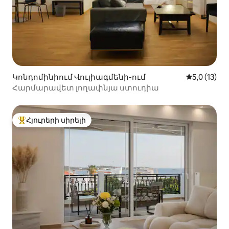
Կոնդոմինիում Վուլիագմենի-ում
Միջին վար
5,0 (13)
Հարմարավետ լողափնյա ստուդիա
Հյուրերի սիրելի
Հյուրերի սիրելի լավագույն տները