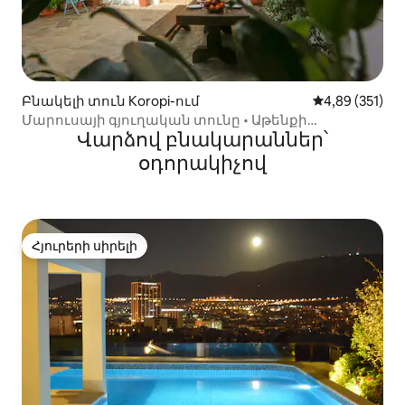
Բնակելի տուն Koropi-ում
Միջին վարկան
4,89 (351)
Մարուսայի գյուղական տունը • Աթենքի
Վարձով բնակարաններ՝
օդանավակայանից 12 կիլոմետր հեռավորության
վրա
օդորակիչով
Հյուրերի սիրելի
Հյուրերի սիրելի