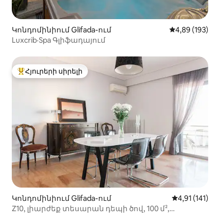
Կոնդոմինիում Glifada-ում
Միջին վարկան
4,89 (193)
Luxcrib·Spa Գլիֆադայում
Հյուրերի սիրելի
Հյուրերի սիրելի լավագույն տները
Կոնդոմինիում Glifada-ում
Միջին վարկա
4,91 (141)
Z10, լիարժեք տեսարան դեպի ծով, 100 մ²,
Գլիվադա, բնակարան