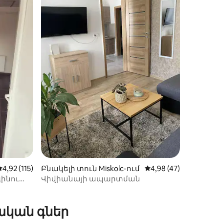
իք
Միջին վարկանիշը՝ 5-ից 4,92, 115 կարծիք
4,92 (115)
Բնակելի տուն Miskolc-ում
Միջին վարկանիշը՝ 
4,98 (47)
ինու
Վիվիանայի ապարտման
ական գներ