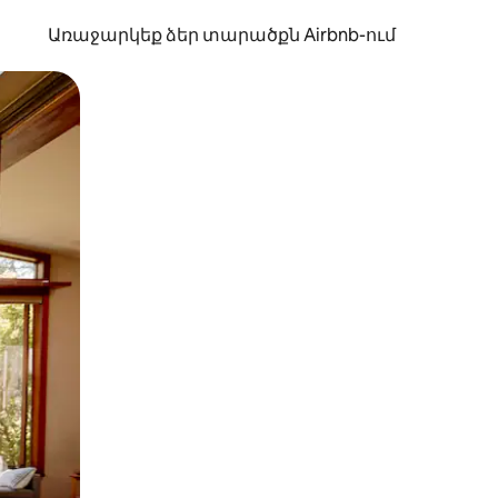
Առաջարկեք ձեր տարածքն Airbnb-ում
պելով կամ մատը սահեցնելով։