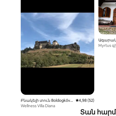
Ագարակ 
Myrtus 
հյուրա
Բնակելի տուն Boldogkővá
Միջին վարկանիշը՝ 5
4,98 (52)
ralja-ում
Wellness Villa Diana
Տան հարմ