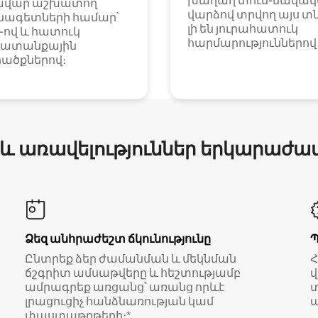
խաղաղ տուն-նավակն
ավար աշխատող
վարձով տրվող այս տ
նագետների համար՝
լի են յուրահատուկ
i-ով և հատուկ
հարմարություններով
ատանքային
ածքներով։
 և առավելություններ երկարաժա
Ձեզ անհրաժեշտ ճկունությունը
Ընտրեք ձեր ժամանման և մեկնման
ճշգրիտ ամսաթվերը և հեշտությամբ
վ
ամրագրեք առցանց՝ առանց որևէ
տ
լրացուցիչ հանձնառության կամ
ա
փաստաթղթերի։*