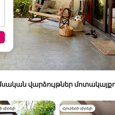
մսական վարձույթներ մոտակայքո
ի սիրելի
Հյուրերի սիրելի
ի սիրելի
Հյուրերի սիրելի