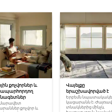
յին քոչվորներ և
Վայելքը
ապարհորդող
երաշխավորված է
նագետներ
Երբեմն նպատակակ
կացարանն է։ Ժայռա
մարավետ
տնակներից մինչև
արաններ քոչվոր և