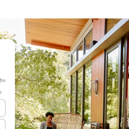
իս
։
ների ստեղներով նավարկեք վեր և վար կամ ուսումնասիրեք հ