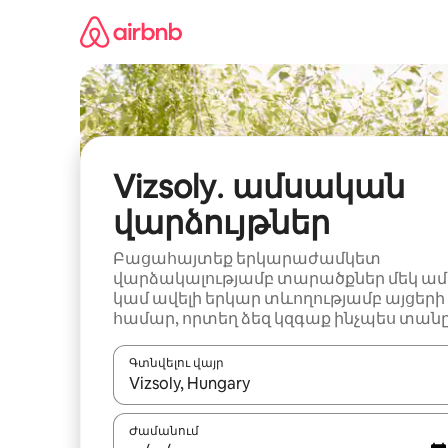
Անցնել
բովանդակությանը
Vizsoly․ ամսական
վարձույթներ
Բացահայտեք երկարաժամկետ
վարձակալությամբ տարածքներ մեկ ամ
կամ ավելի երկար տևողությամբ այցերի
համար, որտեղ ձեզ կզգաք ինչպես տանը
Գտնվելու վայր
Երբ արդյունքները հասանելի լինեն, սլաք
Ժամանում