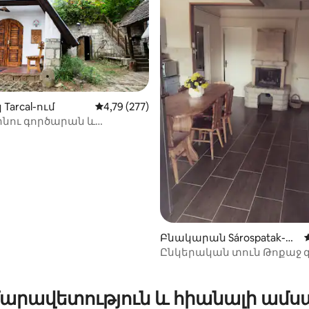
Tarcal-ում
Միջին վարկանիշը՝ 5-ից 4,79, 277 կարծ
4,79 (277)
գինու գործարան և
տուն
Բնակարան Sárospatak-ու
մ
Ընկերական տուն Թոքաջ գ
տարածաշրջանում
-ից 4,98, 52 կարծիք
արավետություն և հիանալի ամս