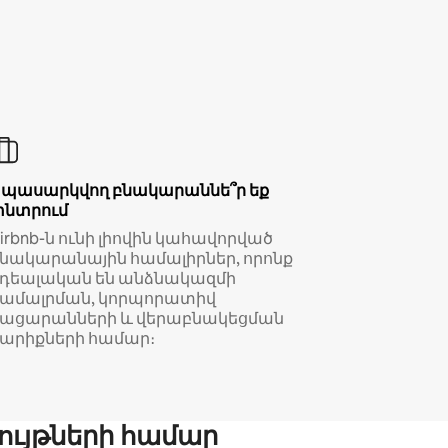
Սպասարկվող բնակարաննե՞ր եք
փնտրում
irbnb-ն ունի լիովին կահավորված
նակարանային համալիրներ, որոնք
իդեալական են անձնակազմի
համալրման, կորպորատիվ
կացարանների և վերաբնակեցման
արիքների համար։
ույթների համար