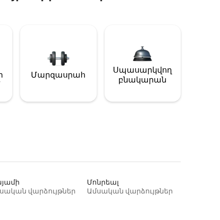
Սպասարկվող
ի
Մարզասրահ
բնակարան
յամի
Մոնրեալ
սական վարձույթներ
Ամսական վարձույթներ