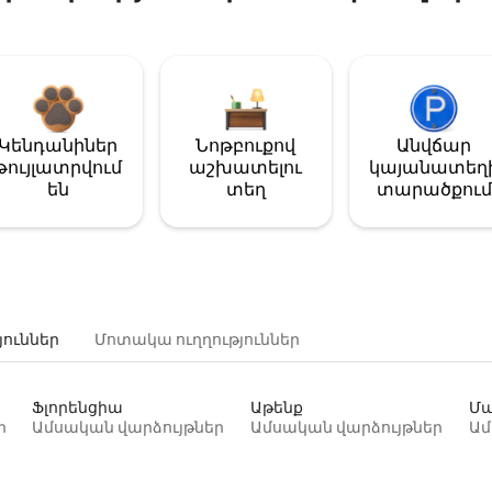
Կենդանիներ
Նոթբուքով
Անվճար
թույլատրվում
աշխատելու
կայանատեղ
են
տեղ
տարածքում
յուններ
Մոտակա ուղղություններ
Ֆլորենցիա
Աթենք
Մա
ր
Ամսական վարձույթներ
Ամսական վարձույթներ
Ամ