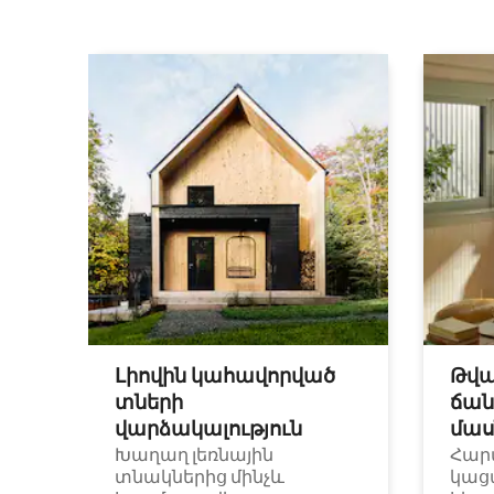
Լիովին կահավորված
Թվա
տների
ճան
վարձակալություն
մաս
Խաղաղ լեռնային
Հար
տնակներից մինչև
կաց