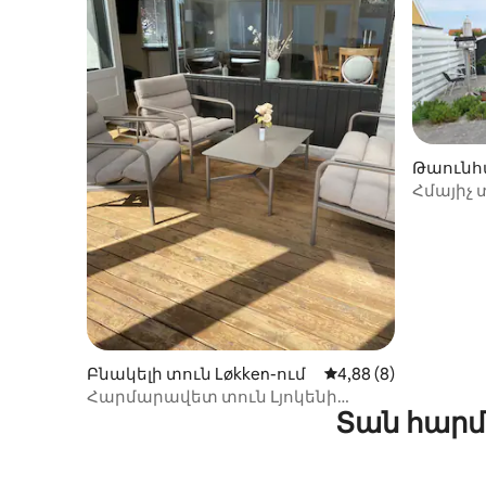
Թաունհա
Հմայիչ
արևոտ
Բնակելի տուն Løkken-ում
Միջին վարկանիշը՝ 
4,88 (8)
Հարմարավետ տուն Լյոկենի
Տան հարմ
մոտակայքում