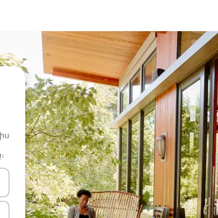
իս
։
ների ստեղներով նավարկեք վեր և վար կամ ուսումնասիրեք հ