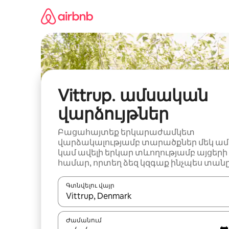
Անցնել
բովանդակությանը
Vittrup․ ամսական
վարձույթներ
Բացահայտեք երկարաժամկետ
վարձակալությամբ տարածքներ մեկ ամ
կամ ավելի երկար տևողությամբ այցերի
համար, որտեղ ձեզ կզգաք ինչպես տանը
Գտնվելու վայր
Երբ արդյունքները հասանելի լինեն, սլաք
Ժամանում