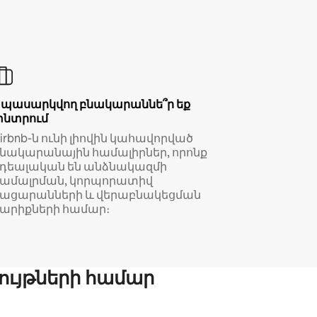
Սպասարկվող բնակարաննե՞ր եք
փնտրում
irbnb-ն ունի լիովին կահավորված
նակարանային համալիրներ, որոնք
իդեալական են անձնակազմի
համալրման, կորպորատիվ
կացարանների և վերաբնակեցման
արիքների համար։
ույթների համար