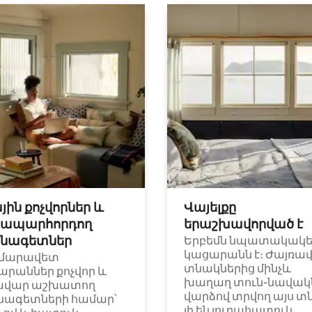
յին քոչվորներ և
Վայելքը
ապարհորդող
երաշխավորված է
նագետներ
Երբեմն նպատակակ
կացարանն է։ Ժայռա
մարավետ
տնակներից մինչև
արաններ քոչվոր և
խաղաղ տուն-նավակն
ավար աշխատող
վարձով տրվող այս տ
նագետների համար՝
լի են յուրահատուկ