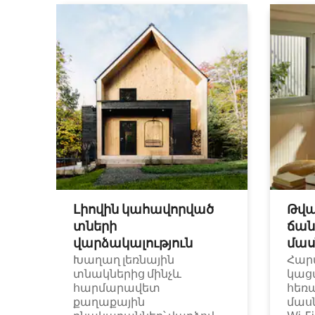
Լիովին կահավորված
Թվա
տների
ճան
վարձակալություն
մաս
Խաղաղ լեռնային
Հար
տնակներից մինչև
կաց
հարմարավետ
հեռ
քաղաքային
մաս