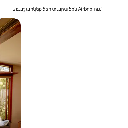
Առաջարկեք ձեր տարածքն Airbnb-ում
պելով կամ մատը սահեցնելով։