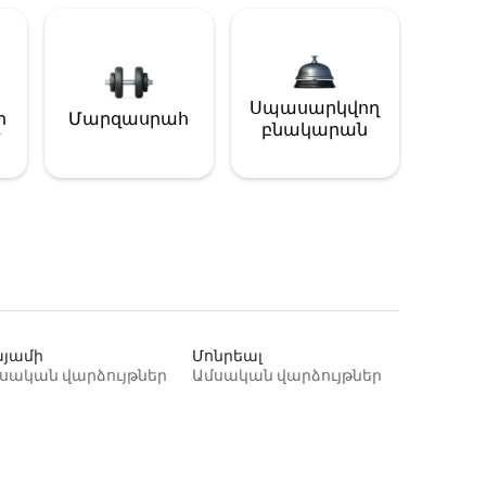
Սպասարկվող
ի
Մարզասրահ
բնակարան
յամի
Մոնրեալ
սական վարձույթներ
Ամսական վարձույթներ