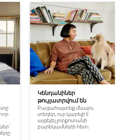
Կենդանիներ
թույլատրվում են
ետը
Բացահայտեք մնալու
փոր
տեղեր, ուր կարելի է
այցելել չորքոտանի
եր՝
բարեկամների հետ։
ները