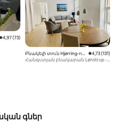
Միջին վարկանիշը՝ 5-ից 4,97, 73 կարծիք
4,97 (73)
իք
Բնակելի տուն Hjørring-ու
Միջին վարկանիշը՝ 5
4,73 (131)
մ
Հանգստյան բնակարան Lønstrup -
ի հարևանությամբ
ական գներ