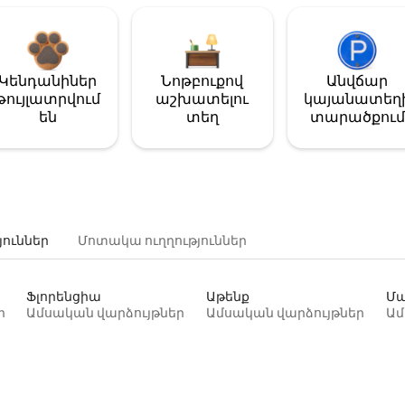
Կենդանիներ
Նոթբուքով
Անվճար
թույլատրվում
աշխատելու
կայանատեղ
են
տեղ
տարածքում
յուններ
Մոտակա ուղղություններ
Ֆլորենցիա
Աթենք
Մա
ր
Ամսական վարձույթներ
Ամսական վարձույթներ
Ամ