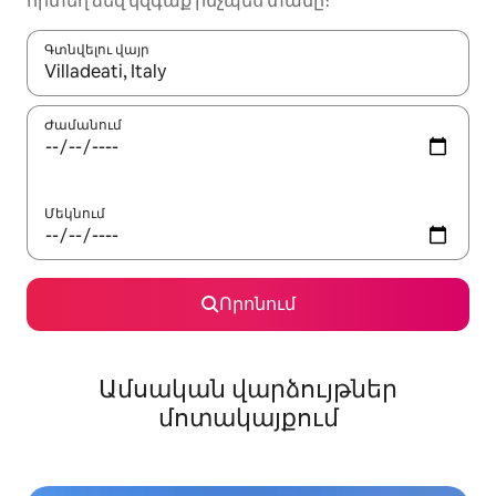
որտեղ ձեզ կզգաք ինչպես տանը։
Գտնվելու վայր
Երբ արդյունքները հասանելի լինեն, սլաքների ստեղնե
Ժամանում
Մեկնում
Որոնում
Ամսական վարձույթներ
մոտակայքում