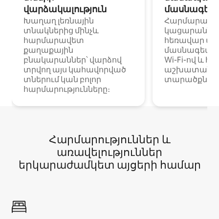
վարձակալություն
մասնագետ
Խաղաղ լեռնային
Հարմարավ
տնակներից մինչև
կացարաններ 
հարմարավետ
հեռավար ա
քաղաքային
մասնագետնե
բնակարաններ՝ վարձով
Wi-Fi-ով և հ
տրվող այս կահավորված
աշխատանքա
տներում կան բոլոր
տարածքներո
հարմարությունները։
Հարմարություններ և
առավելություններ
երկարաժամկետ այցերի համար