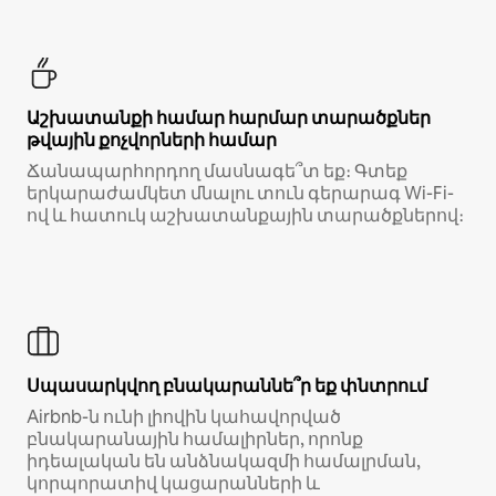
Աշխատանքի համար հարմար տարածքներ
թվային քոչվորների համար
Ճանապարհորդող մասնագե՞տ եք։ Գտեք
երկարաժամկետ մնալու տուն գերարագ Wi-Fi-
ով և հատուկ աշխատանքային տարածքներով։
Սպասարկվող բնակարաննե՞ր եք փնտրում
Airbnb-ն ունի լիովին կահավորված
բնակարանային համալիրներ, որոնք
իդեալական են անձնակազմի համալրման,
կորպորատիվ կացարանների և