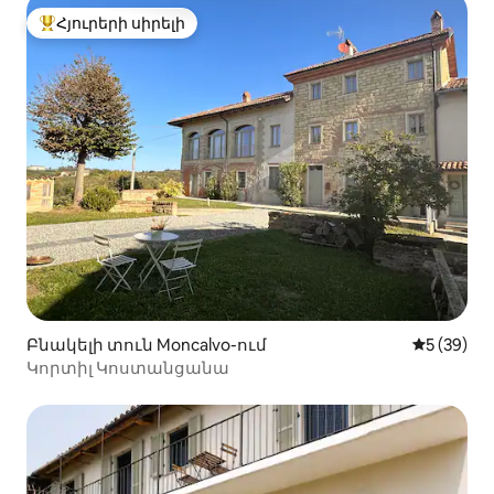
Հյուրերի սիրելի
Հյուրերի սիրելի լավագույն տները
Բնակելի տուն Moncalvo-ում
Միջին վա
5 (39)
Կորտիլ Կոստանցանա