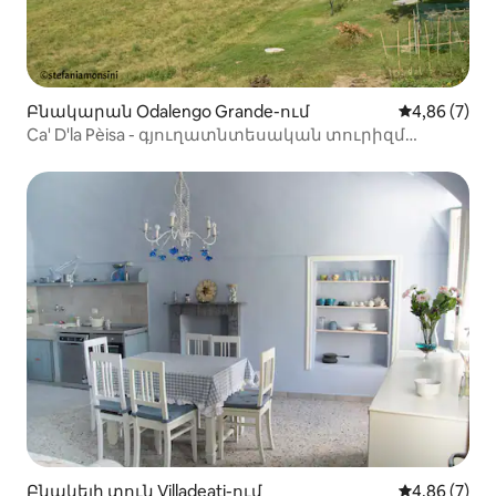
Բնակարան Odalengo Grande-ում
Միջին վարկ
4,86 (7)
Ca' D'la Pèisa - գյուղատնտեսական տուրիզմ
Վալչերրինայում
Բնակելի տուն Villadeati-ում
Միջին վարկ
4,86 (7)