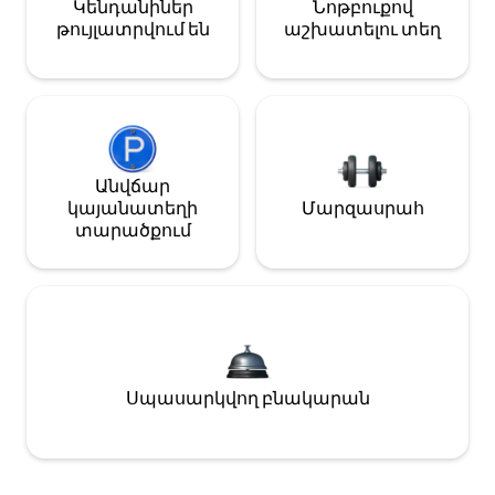
Կենդանիներ
Նոթբուքով
թույլատրվում են
աշխատելու տեղ
Անվճար
կայանատեղի
Մարզասրահ
տարածքում
Սպասարկվող բնակարան