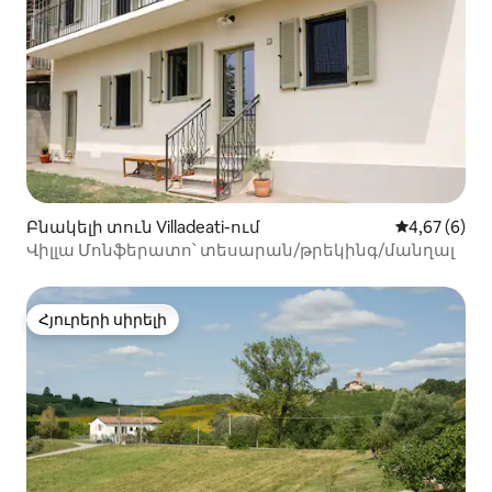
Բնակելի տուն Villadeati-ում
Միջին վարկ
4,67 (6)
Վիլլա Մոնֆերատո՝ տեսարան/թրեկինգ/մանղալ
Հյուրերի սիրելի
Հյուրերի սիրելի