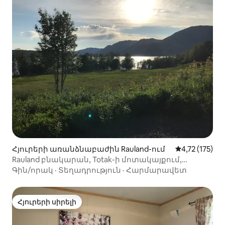
Հյուրերի առանձնաբաժին Rauland-ում
Միջին վարկա
4,72 (175)
Rauland բնակարան, Totak-ի մոտակայքում,
գեղատեսիլ բնությամբ, 2+1 սենյակ
Գին/որակ
·
Տեղադրություն
·
Հարմարավետ
Հյուրերի սիրելի
Հյուրերի սիրելի