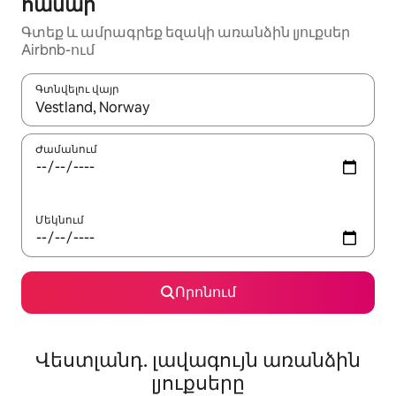
համար
Գտեք և ամրագրեք եզակի առանձին լյուքսեր
Airbnb-ում
Գտնվելու վայր
Երբ արդյունքները հասանելի լինեն, սլաքների ստեղնե
Ժամանում
Մեկնում
Որոնում
Վեստլանդ. լավագույն առանձին
լյուքսերը