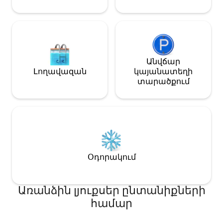
400 մ հեռավորության վրա։ Եթե
հետաքրքրված եք,
տեղեկություններ խնդրեք
տանտիրոջից։ Թիվ 460
ավտոբուսը կանգ է առնում տնից
250 մետր հեռավորության վրա ։
Անվճար
Լողավազան
կայանատեղի
տարածքում
Օդորակում
Առանձին լյուքսեր ընտանիքների
համար