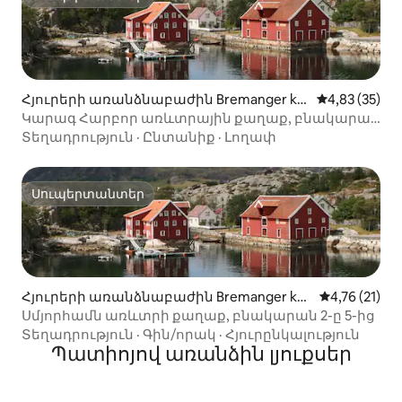
Սուպերտանտեր
Հյուրերի առանձնաբաժին Bremanger ko
Միջին վարկա
4,83 (35)
mmune-ում
Կարագ Հարբոր առևտրային քաղաք, բնակարան
3 - ը 5 - ից
Տեղադրություն
·
Ընտանիք
·
Լողափ
Սուպերտանտեր
Սուպերտանտեր
Հյուրերի առանձնաբաժին Bremanger ko
Միջին վարկ
4,76 (21)
mmune-ում
Սմյորհամն առևտրի քաղաք, բնակարան 2-ը 5-ից
Տեղադրություն
·
Գին/որակ
·
Հյուրընկալություն
Պատիոյով առանձին լյուքսեր