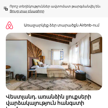
Անցնել
Որոշ տեղեկություններ ավտոմատ թարգմանվել են։ 
բովանդակությանը
Ցույց տալ բնագիրը
Առաջարկեք ձեր տարածքն Airbnb-ում
Վեստլանդ. առանձին լյուքսերի
վարձակալություն հանգստի