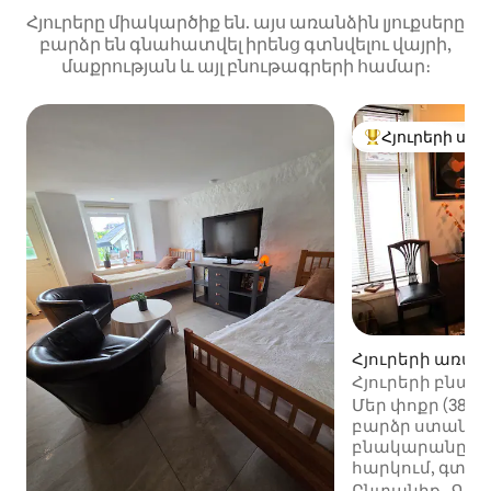
Հյուրերը միակարծիք են. այս առանձին լյուքսերը
բարձր են գնահատվել իրենց գտնվելու վայրի,
մաքրության և այլ բնութագրերի համար։
Հյուրերի սիր
Հյուրերի սիրել
Հյուրերի առա
ժին Բերգենհու
Հյուրերի բնակ
պատմական թ
Մեր փոքր (38 
բարձր ստանդար
բնակարանը գտնվ
հարկում, գտնվում է հանգիստ
պատմական թա
Ընտանիք
·
Գին