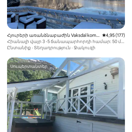
Հյուրերի առանձնաբաժին Vaksdal kom
Միջին վարկա
4,95 (177)
mune-ում
Հիանալի վայր 3 -5 ճանապարհորդի համար: 50 մ -
ից մինչև ֆյորդ
Ընտանիք
·
Տեղադրություն
·
Ջակուզի
Սուպերտանտեր
Սուպերտանտեր