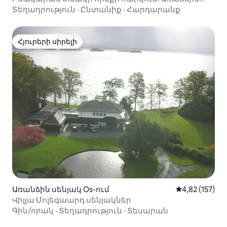
մուտք:
Տեղադրություն
·
Ընտանիք
·
Հարդարանք
Հյուրերի սիրելի
Հյուրերի սիրելի
Առանձին սենյակ Os-ում
Միջին վարկա
4,82 (157)
Վիլլա Մոլեգաարդ սենյակներ
Գին/որակ
·
Տեղադրություն
·
Տեսարան