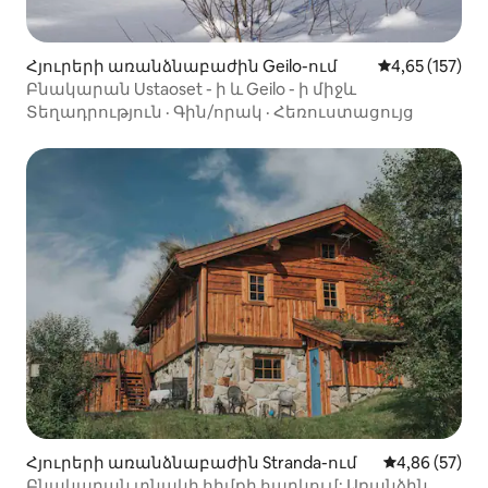
Հյուրերի առանձնաբաժին Geilo-ում
Միջին վարկա
4,65 (157)
Բնակարան Ustaoset - ի և Geilo - ի միջև
Տեղադրություն
·
Գին/որակ
·
Հեռուստացույց
Հյուրերի առանձնաբաժին Stranda-ում
Միջին վարկա
4,86 (57)
Բնակարան տնակի հիմքի հարկում: Առանձին