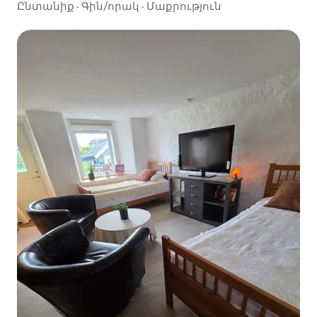
տեսարանով
Ընտանիք
·
Գին/որակ
·
Մաքրություն