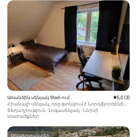
Առանձին սենյակ Stad-ում
Միջին վար
5,0 (3)
Հիանալի սենյակ, որը գտնվում է Նորդֆյորդենիդի
կենտրոնում
Տեղադրություն
·
Լոգասենյակ
·
Ներսի
տարածքներ
Սուպերտանտեր