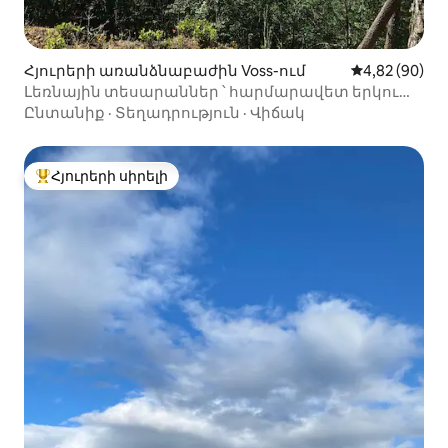
Հյուրերի առանձնաբաժին Voss-ում
Միջին վարկա
4,82 (90)
Լեռնային տեսարաններ ՝ հարմարավետ երկու
սենյականոց բնակարան
Ընտանիք
·
Տեղադրություն
·
Վիճակ
Հյուրերի սիրելի
Հյուրերի սիրելի լավագույն տները