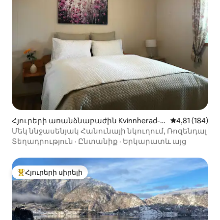
Հյուրերի առանձնաբաժին Kvinnherad-ո
Միջին վարկա
4,81 (184)
ւմ
Մեկ ննջասենյակ Հանունայի նկուղում, Ռոզենդալ
Տեղադրություն
·
Ընտանիք
·
Երկարատև այց
Հյուրերի սիրելի
Հյուրերի սիրելի լավագույն տները