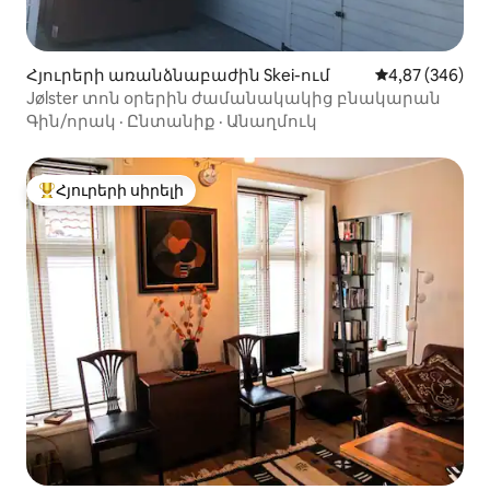
Հյուրերի առանձնաբաժին Skei-ում
Միջին վարկան
4,87 (346)
Jølster տոն օրերին ժամանակակից բնակարան
Գին/որակ
·
Ընտանիք
·
Անաղմուկ
Հյուրերի սիրելի
Հյուրերի սիրելի լավագույն տները