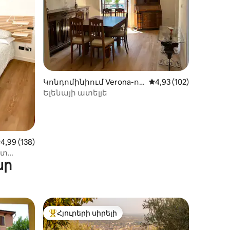
իք
Կոնդոմինիում Verona-ու
Միջին վարկանիշը՝ 5
4,93 (102)
մ
Ելենայի ատելյե
իջին վարկանիշը՝ 5-ից 4,99, 138 կարծիք
4,99 (138)
ետ
ար
րոնում
Հյուրերի սիրելի
Հյուրերի սիրելի լավագույն տները