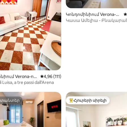
Կոնդոմինիում Verona-ու
Մ
մ
Կասա Ամելիա - Բնակարա
Վերոնայի կենտրոնում
-ից 4,96, 111 կարծիք
նիում Verona-ու
Միջին վարկանիշը՝ 5-ից 4,96, 111 կարծ
4,96 (111)
i Luisa, a tre passi dall'Arena
րտանտեր
Հյուրերի սիրելի
րտանտեր
Հյուրերի սիրելի լավագույն