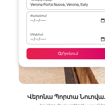
Երբ արդյունքները հասանելի լինեն, սլաք
Ժամանում
Մեկնում
Որոնում
Վերոնա Պորտա Նուովա.