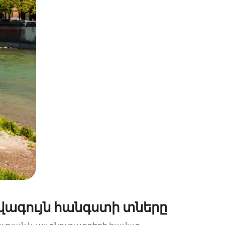
պելով կամ մատը սահեցնելով։
վագույն հանգստի տները