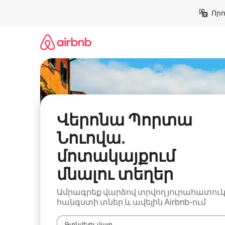
Անցնել
Որո
բովանդակությանը
Վերոնա Պորտա
Նուովա․
մոտակայքում
մնալու տեղեր
Ամրագրեք վարձով տրվող յուրահատու
հանգստի տներ և ավելին Airbnb-ում
Գտնվելու վայր