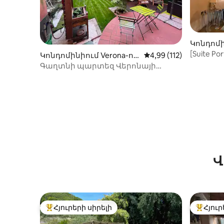
Կոնդոմի
մ
[Suite Porta N
Կոնդոմինիում Verona-ու
Միջին վարկանիշը՝ 5-
4,99 (112)
հայտ
մ
Գաղտնի պարտեզ Վերոնայի
սրտում
Վ
Հյուրերի սիրելի
Հյուր
Հյուրերի սիրելի լավագույն տները
Հյուրեր