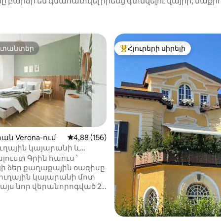
րը բարձր են գնահատվել իրենց գտնվելու վայրի, մաքր
րտանտեր
Հյուրերի սիրելի
րտանտեր
Հյուրերի սիրելի լավագույն
ն Verona-ում
Միջին վարկանիշը՝ 5-ից 4,88, 156 կարծ
4,88 (156)
ւղային կայարանի և
 մոտ | Անվճար
լուստ Գրին հաուս ՝
ատեղի
ի ձեր քաղաքային օազիսը
ուղային կայարանի մոտ
այս նոր վերանորոգված 2
անոց բնակարանն
կում է ժամանակակից
վետություն և հմայիչ