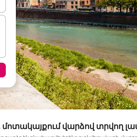
ների ստեղներով նավարկեք վեր և վար կամ ուսումնասիրեք հ
 մոտակայքում վարձով տրվող լա