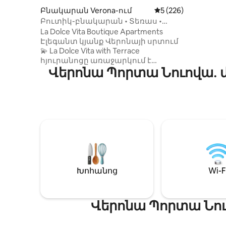
մթնոլո
Բնակարան Verona-ում
Միջին վարկանիշը՝
5 (226)
մտածվ
Բուտիկ-բնակարան • Տեռաս •
տարածք
Պոնտե Պիետրա
La Dolce Vita Boutique Apartments
օդորակիչ
Էլեգանտ կյանք Վերոնայի սրտում
բարձրա
💫 La Dolce Vita with Terrace
հեռուստ
հյուրանոցը առաջարկում է
Վայելեք
Վերոնա Պորտա Նուովա․ 
բարձրաճաշակ իտալական ոճ և
անվճար
ժամանակակից
հարմարա
հարմարավետություն։ Ընտրված է
դարձնել
այն հյուրերի համար, որոնք
Վերոնա
կարևորում են որակը և գերազանց
Զգացեք
տեղադրությունը։ * Պրեմիում
հյուրըն
հանգիստ՝ երկու ննջասենյակ՝ 5 սմ
քաղաքի 
հաստությամբ, հիշողություն
հեռավոր
ունեցող փրփրից պատրաստված
ներքնակի վրայի ծածկոցներով
(մեկի մոտ կա առանձին
Խոհանոց
Wi-F
պատշգամբ)։ * Գաղտնիություն.
2 լոգասենյակ և լիովին
կահավորված խոհանոց։ * Մուտք՝
Վերոնա Պորտա Նու
ZTL գոտուց դուրս․ անվճար
հանրային կայանատեղի՝ 150 մ
հեռավորության վրա։ Վճարներ