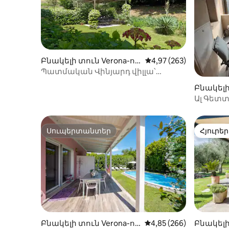
Բնակելի տուն Verona-ու
Միջին վարկանիշը՝ 5-
4,97 (263)
մ
Պատմական Վինյարդ վիլլա՝
4 մահճակալ, 4 լոգասենյակ և այգի
Բնակելի 
ում
Ալ Գետ
Սուպերտանտեր
Հյուրեր
Սուպերտանտեր
Հյուրեր
Բնակելի տուն Verona-ու
Միջին վարկանիշը՝ 5-
4,85 (266)
Բնակելի 