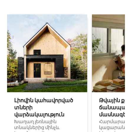
Լիովին կահավորված
Թվային քոչ
տների
ճանապարհ
վարձակալություն
մասնագետ
Խաղաղ լեռնային
Հարմարավ
տնակներից մինչև
կացարաններ 