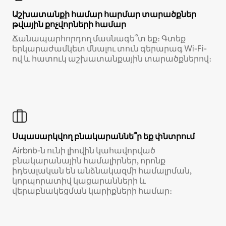
Աշխատանքի համար հարմար տարածքներ
թվային քոչվորների համար
Ճանապարհորդող մասնագե՞տ եք։ Գտեք
երկարաժամկետ մնալու տուն գերարագ Wi-Fi-
ով և հատուկ աշխատանքային տարածքներով։
Սպասարկվող բնակարաննե՞ր եք փնտրում
Airbnb-ն ունի լիովին կահավորված
բնակարանային համալիրներ, որոնք
իդեալական են անձնակազմի համալրման,
կորպորատիվ կացարանների և
վերաբնակեցման կարիքների համար։