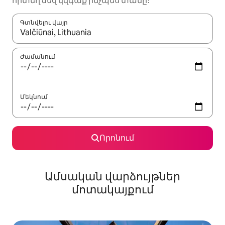
որտեղ ձեզ կզգաք ինչպես տանը։
Գտնվելու վայր
Երբ արդյունքները հասանելի լինեն, սլաքների ստեղնե
Ժամանում
Մեկնում
Որոնում
Ամսական վարձույթներ
մոտակայքում