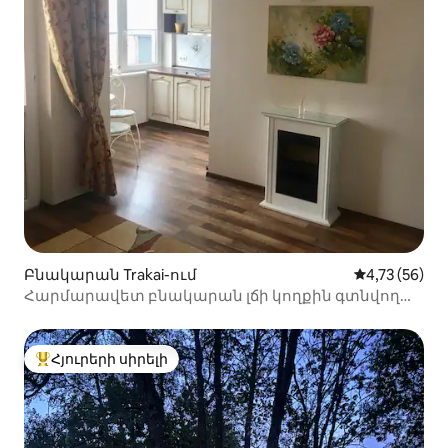
Բնակարան Trakai-ում
Միջին վարկա
4,73 (56)
Հարմարավետ բնակարան լճի կողքին գտնվող
պատշգամբով ։
Հյուրերի սիրելի
Հյուրերի սիրելի լավագույն տները