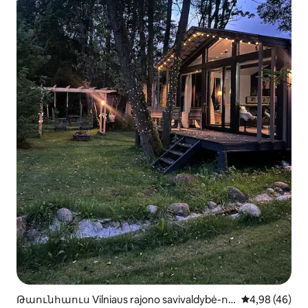
Թաունհաուս Vilniaus rajono savivaldybė-ու
Միջին վարկա
4,98 (46)