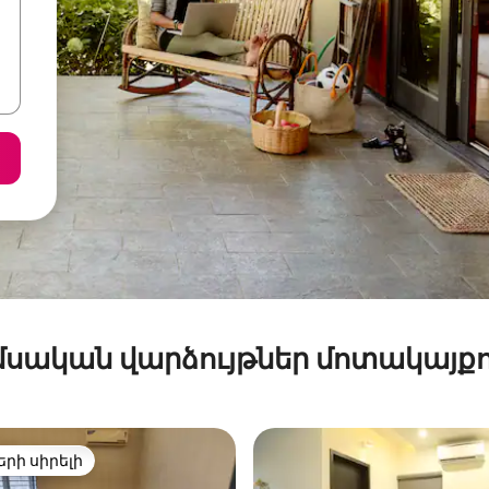
մսական վարձույթներ մոտակայքո
երի սիրելի
ի սիրելի լավագույն տները