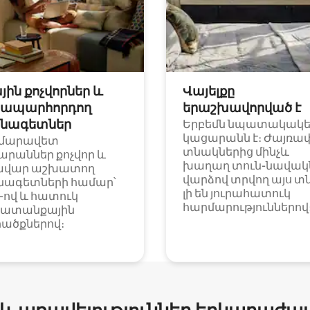
յին քոչվորներ և
Վայելքը
ապարհորդող
երաշխավորված է
նագետներ
Երբեմն նպատակակ
կացարանն է։ Ժայռա
մարավետ
տնակներից մինչև
արաններ քոչվոր և
խաղաղ տուն-նավակն
ավար աշխատող
վարձով տրվող այս տ
նագետների համար՝
լի են յուրահատուկ
i-ով և հատուկ
հարմարություններով
ատանքային
ածքներով։