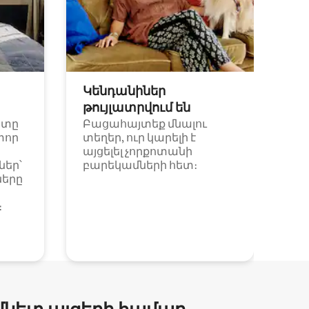
Կենդանիներ
թույլատրվում են
ետը
Բացահայտեք մնալու
փոր
տեղեր, ուր կարելի է
այցելել չորքոտանի
եր՝
բարեկամների հետ։
ները
։