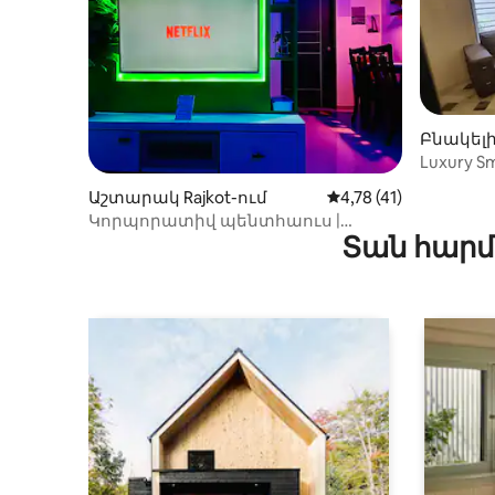
Բնակելի 
Luxury S
տարածք
Աշտարակ Rajkot-ում
Միջին վարկանիշը՝ 5
4,78 (41)
Կորպորատիվ պենտհաուս |
Տան հարմ
Միջազգային կրիկետի
մարզադաշտի մոտ