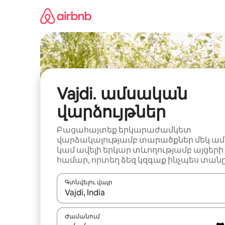
Անցնել
բովանդակությանը
Vajdi․ ամսական
վարձույթներ
Բացահայտեք երկարաժամկետ
վարձակալությամբ տարածքներ մեկ ամ
կամ ավելի երկար տևողությամբ այցերի
համար, որտեղ ձեզ կզգաք ինչպես տանը
Գտնվելու վայր
Երբ արդյունքները հասանելի լինեն, սլաք
Ժամանում