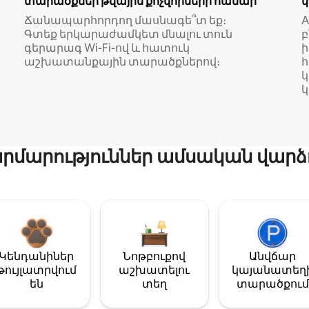
տարածքներ թվային քոչվորների համար
Ճանապարհորդող մասնագե՞տ եք։
A
Գտեք երկարաժամկետ մնալու տուն
բ
գերարագ Wi-Fi-ով և հատուկ
աշխատանքային տարածքներով։
կ
մարություններ ամսական վարձ
Կենդանիներ
Նոթբուքով
Անվճար
թույլատրվում
աշխատելու
կայանատեղ
են
տեղ
տարածքում