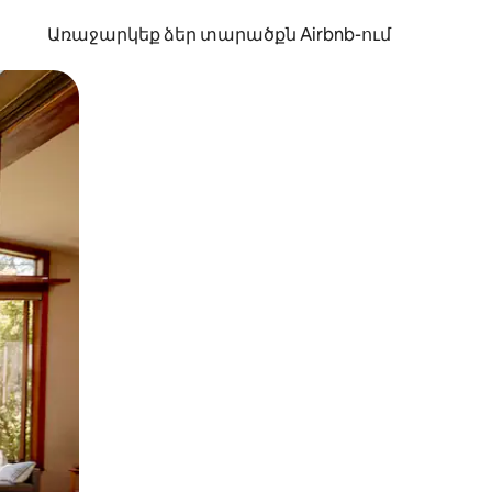
Առաջարկեք ձեր տարածքն Airbnb-ում
պելով կամ մատը սահեցնելով։