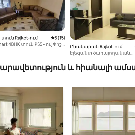
տուն Rajkot-ում
Միջին վարկանիշը՝ 5-ից 5, 15 կարծ
5 (15)
mart 4BHK տուն PS5 - ով Փոշի
Բնակարան Rajkot-ում
ում
Էլեգանտ ծառայողական
-ից 4,78, 41 կարծիք
բնակարան
արավետություն և հիանալի ամս