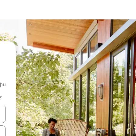
իս
։
ների ստեղներով նավարկեք վեր և վար կամ ուսումնասիրեք հ