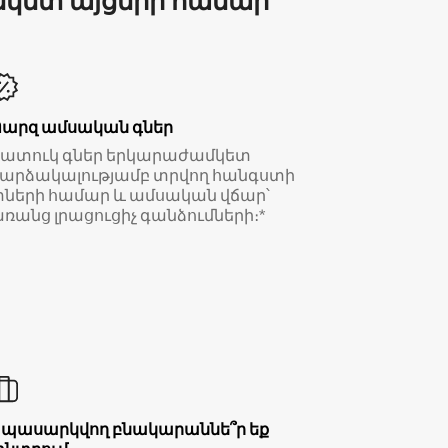
մկետ այցերի համար
Պարզ ամսական գներ
Հատուկ գներ երկարաժամկետ
արձակալությամբ տրվող հանգստի
ների համար և ամսական վճար՝
ռանց լրացուցիչ գանձումների։*
Սպասարկվող բնակարաննե՞ր եք