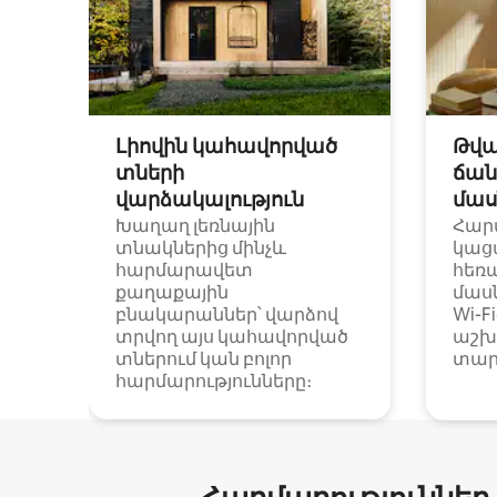
Լիովին կահավորված
Թվա
տների
ճան
վարձակալություն
մաս
Խաղաղ լեռնային
Հար
տնակներից մինչև
կաց
հարմարավետ
հեռ
քաղաքային
մաս
բնակարաններ՝ վարձով
Wi-F
տրվող այս կահավորված
աշխ
տներում կան բոլոր
տար
հարմարությունները։