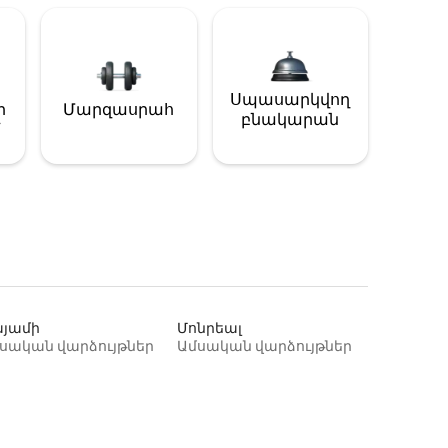
Սպասարկվող
ի
Մարզասրահ
բնակարան
յամի
Մոնրեալ
սական վարձույթներ
Ամսական վարձույթներ