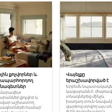
յին քոչվորներ և
Վայելքը
ապարհորդող
երաշխավորված է
նագետներ
Երբեմն նպատակակ
կացարանն է։ Ժայռա
մարավետ
տնակներից մինչև
արաններ քոչվոր և
խաղաղ տուն-նավակն
ավար աշխատող
վարձով տրվող այս տ
նագետների համար՝
լի են յուրահատուկ