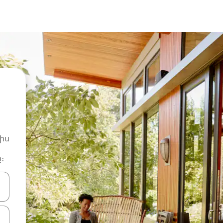
իս
։
ների ստեղներով նավարկեք վեր և վար կամ ուսումնասիրեք հ