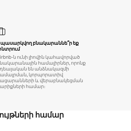
Սպասարկվող բնակարաննե՞ր եք
փնտրում
irbnb-ն ունի լիովին կահավորված
նակարանային համալիրներ, որոնք
իդեալական են անձնակազմի
համալրման, կորպորատիվ
կացարանների և վերաբնակեցման
արիքների համար։
ույթների համար