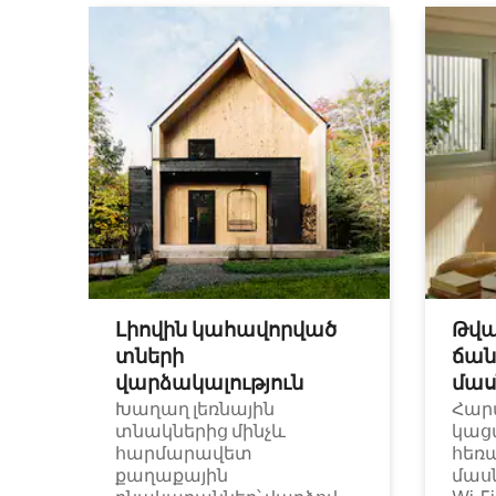
Լիովին կահավորված
Թվա
տների
ճան
վարձակալություն
մաս
Խաղաղ լեռնային
Հար
տնակներից մինչև
կաց
հարմարավետ
հեռ
քաղաքային
մաս