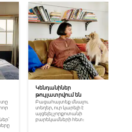
Կենդանիներ
թույլատրվում են
ետը
Բացահայտեք մնալու
փոր
տեղեր, ուր կարելի է
այցելել չորքոտանի
եր՝
բարեկամների հետ։
ները