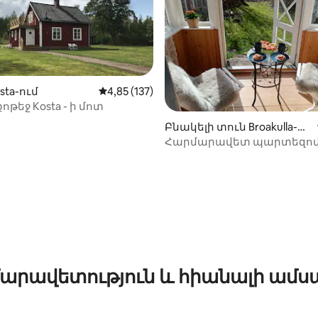
sta-ում
Միջին վարկանիշը՝ 5-ից 4,85, 137 կարծ
4,85 (137)
քոթեջ Kosta - ի մոտ
-ից 4,89, 45 կարծիք
Բնակելի տուն Broakulla-ու
մ
Հարմարավետ պարտեզով
արավետություն և հիանալի ամս