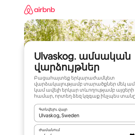
Անցնել
բովանդակությանը
Ulvaskog․ ամսական
վարձույթներ
Բացահայտեք երկարաժամկետ
վարձակալությամբ տարածքներ մեկ ամ
կամ ավելի երկար տևողությամբ այցերի
համար, որտեղ ձեզ կզգաք ինչպես տանը
Գտնվելու վայր
Երբ արդյունքները հասանելի լինեն, սլաք
Ժամանում