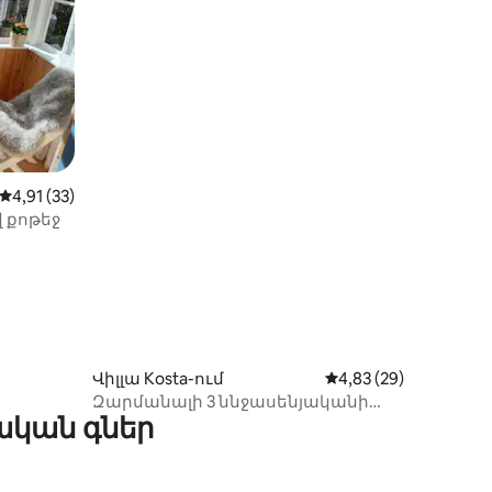
իք
Միջին վարկանիշը՝ 5-ից 4,91, 33 կարծիք
4,91 (33)
 քոթեջ
Վիլլա Kosta-ում
Միջին վարկանիշը՝ 
4,83 (29)
Զարմանալի 3 ննջասենյականի
ական գներ
վիլլա • Քայլելու հեռավորության
վրա Կոստա Բոդայից և
բնությունից