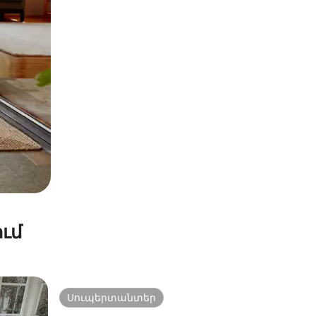
ւմ
Սուպերտանտեր
Սուպերտանտեր