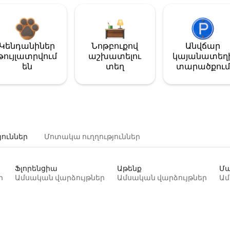
Կենդանիներ
Նոթբուքով
Անվճար
թույլատրվում
աշխատելու
կայանատեղ
են
տեղ
տարածքում
յուններ
Մոտակա ուղղություններ
Ֆլորենցիա
Աթենք
Մա
ր
Ամսական վարձույթներ
Ամսական վարձույթներ
Ամ