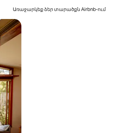
Առաջարկեք ձեր տարածքն Airbnb-ում
պելով կամ մատը սահեցնելով։