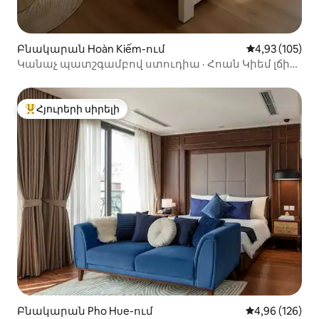
Բնակարան Hoàn Kiếm-ում
Միջին վարկան
4,93 (105)
Կանաչ պատշգամբով ստուդիա · Հոան Կիեմ լճի
մոտակայքում
Հյուրերի սիրելի
Հյուրերի սիրելի լավագույն տները
Բնակարան Pho Hue-ում
Միջին վարկան
4,96 (126)