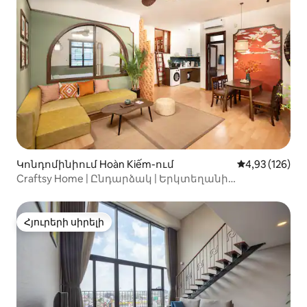
Կոնդոմինիում Hoàn Kiếm-ում
Միջին վարկան
4,93 (126)
Craftsy Home | Ընդարձակ | Երկտեղանի
մահճակալներ (180–220 սմ) | Անվճար
պահարաններ
Հյուրերի սիրելի
Հյուրերի սիրելի