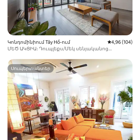
Կոնդոմինիում Tây Hồ-ում
Միջին վարկան
4,96 (104)
ՄԵԾ ԱԿՑԻԱ։ Դուպլեքս/Մեկ սենյականոց
ստուդիա/Լոգարան/Netflix
Սուպերտանտեր
Սուպերտանտեր