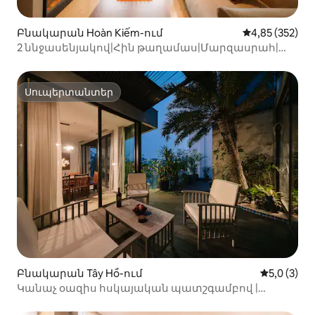
Բնակարան Hoàn Kiếm-ում
Միջին վարկան
4,85 (352)
2 ննջասենյակով|Հին թաղամաս|Մարզասրահ|
Ամենօրյա մաքրում|Տեռաս
Սուպերտանտեր
Սուպերտանտեր
Բնակարան Tây Hồ-ում
Միջին վար
5,0 (3)
Կանաչ օազիս հսկայական պատշգամբով |
ՎԵՐԼԱՑՈՒՑ | Դիտում դեպի Արևմտյան լիճը