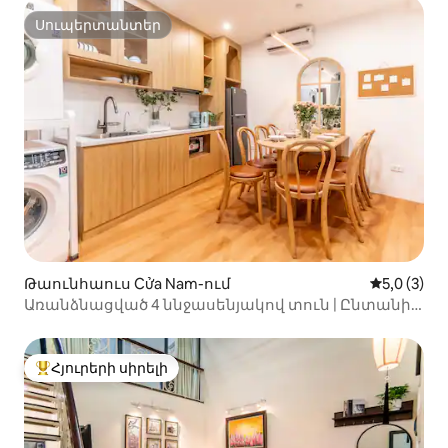
Սուպերտանտեր
Սուպերտանտեր
Թաունհաուս Cửa Nam-ում
Միջին վար
5,0 (3)
Առանձնացված 4 ննջասենյակով տուն | Ընտանիք
և խումբ | Թրեյնսթրիթ
Հյուրերի սիրելի
Հյուրերի սիրելի լավագույն տները