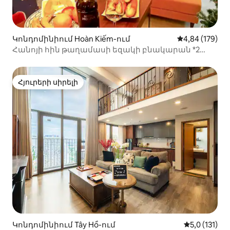
Կոնդոմինիում Hoàn Kiếm-ում
Միջին վարկան
4,84 (179)
Հանոյի հին թաղամասի եզակի բնակարան *2
ննջասենյակ*2 պատշգամբ*2 լոգասենյակ*
Հյուրերի սիրելի
Հյուրերի սիրելի
Կոնդոմինիում Tây Hồ-ում
Միջին վարկ
5,0 (131)