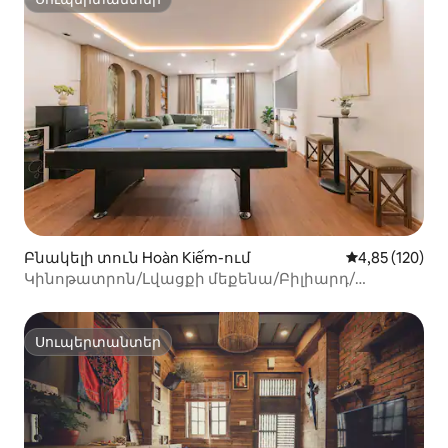
Սուպերտանտեր
Բնակելի տուն Hoàn Kiếm-ում
Միջին վարկան
4,85 (120)
Կինոթատրոն/Լվացքի մեքենա/Բիլիարդ/
Վերելակ
Սուպերտանտեր
Սուպերտանտեր