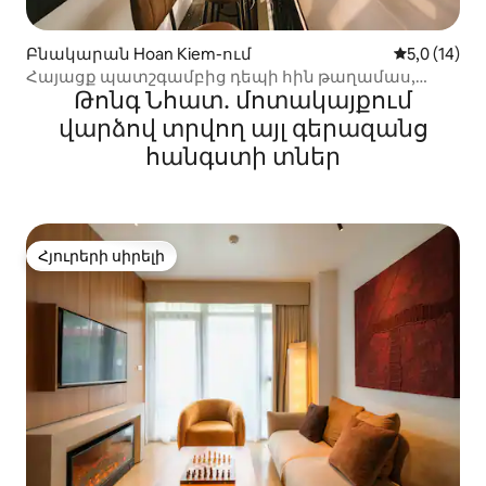
Բնակարան Hoan Kiem-ում
Միջին վարկ
5,0 (14)
Հայացք պատշգամբից դեպի հին թաղամաս,
Թոնգ Նհատ․ մոտակայքում
ջակուզի, Netflix, խոհանոց, լվացքի մեքենա և
չորանոց
վարձով տրվող այլ գերազանց
հանգստի տներ
Հյուրերի սիրելի
Հյուրերի սիրելի