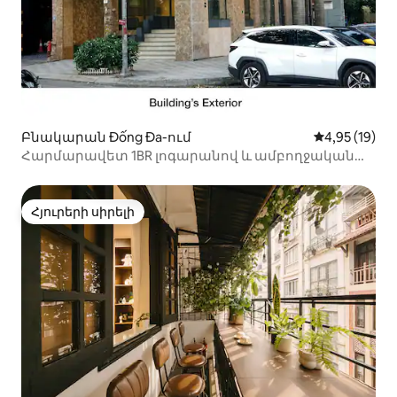
Բնակարան Đống Đa-ում
Միջին վարկա
4,95 (19)
Հարմարավետ 1BR լոգարանով և ամբողջական
արևի լույսով
Հյուրերի սիրելի
Հյուրերի սիրելի