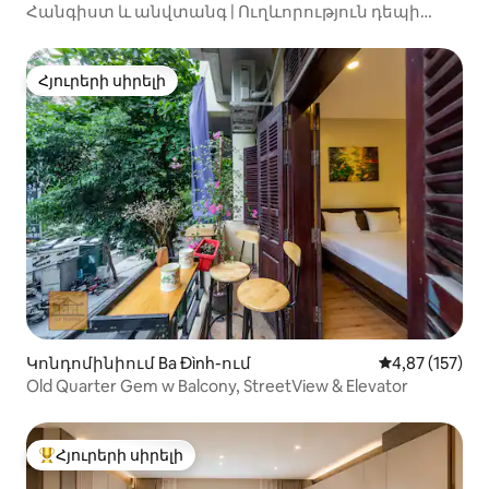
Հանգիստ և անվտանգ | Ուղևորություն դեպի
օդանավակայան | Շրջագայություններ և
ծառայություններ
Հյուրերի սիրելի
Հյուրերի սիրելի
Կոնդոմինիում Ba Đình-ում
Միջին վարկան
4,87 (157)
Old Quarter Gem w Balcony, StreetView & Elevator
Հյուրերի սիրելի
Հյուրերի սիրելի լավագույն տները