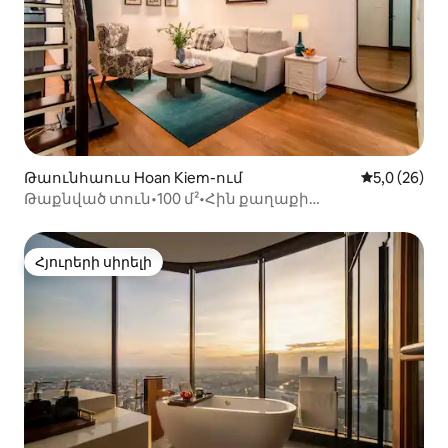
Թաունհաուս Hoan Kiem-ում
Միջին վարկ
5,0 (26)
Թաքնված տուն•100 մ²•Հին քաղաքի
կենտրոն•2 ննջասենյակ•Հանգիստ փողոց
Հյուրերի սիրելի
Հյուրերի սիրելի