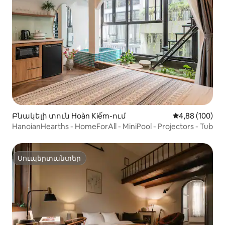
Բնակելի տուն Hoàn Kiếm-ում
Միջին վարկան
4,88 (100)
HanoianHearths - HomeForAll - MiniPool - Projectors - Tub
Սուպերտանտեր
Սուպերտանտեր