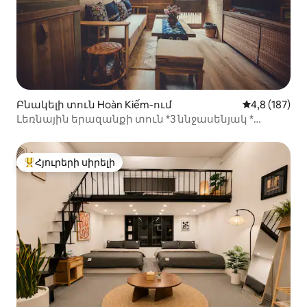
Բնակելի տուն Hoàn Kiếm-ում
Միջին վարկա
4,8 (187)
Լեռնային երազանքի տուն *3 ննջասենյակ *
յուրահատուկ
Հյուրերի սիրելի
Հյուրերի սիրելի լավագույն տները