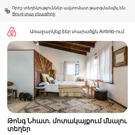
Անցնել
Որոշ տեղեկություններ ավտոմատ թարգմանվել են։ 
բովանդակությանը
Ցույց տալ բնագիրը
Առաջարկեք ձեր տարածքն Airbnb-ում
Թոնգ Նհատ․ մոտակայքում մնալու
տեղեր