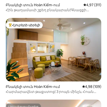
Բնակելի տուն Hoàn Kiếm-ում
Միջին վարկա
4,97 (311)
Հին թաղամասի շքեղ բնակարան|Գնացքի
տեսարան| Վերելակ 4
Հյուրերի սիրելի
Հյուրերի սիրելի լավագույն տները
Բնակելի տուն Hoàn Kiếm-ում
Միջին վարկան
4,98 (109)
Հարմարավետ թաքստոց| 3 րոպե մինչև Հոան
Կիեմ լիճ| Նոր կահավորված
Սուպերտանտեր