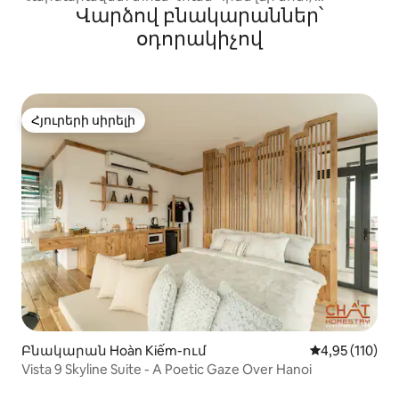
Վարձով բնակարաններ՝
Երկաթուղային կայարան/Հին թաղամաս
օդորակիչով
Հյուրերի սիրելի
Հյուրերի սիրելի
Բնակարան Hoàn Kiếm-ում
Միջին վարկա
4,95 (110)
Vista 9 Skyline Suite - A Poetic Gaze Over Hanoi