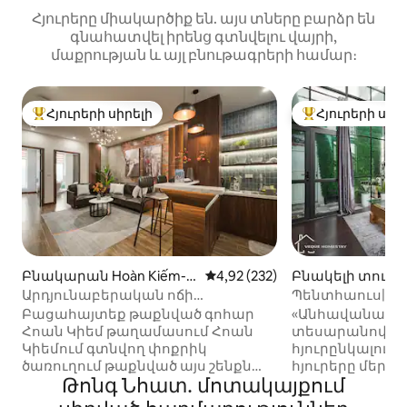
Հյուրերը միակարծիք են. այս տները բարձր են
գնահատվել իրենց գտնվելու վայրի,
մաքրության և այլ բնութագրերի համար։
Հյուրերի սիրելի
Հյուրերի սիր
Հյուրերի սիրելի լավագույն տները
Հյուրերի սիրել
Բնակարան Hoàn Kiếm-ո
Միջին վարկանիշը՝ 5-ից 4,92
4,92 (232)
Բնակելի տուն H
ւմ
-ում
Արդյունաբերական ոճի
Պենտհաուս|Ջա
բնակարան|Հին թաղամաս|
թաղամաս|Kitche
Բացահայտեք թաքնված գոհար
«Անհավանական տ
Վերելակ|ԲավականինIKit 5
Հոան Կիեմ թաղամասում Հոան
տեսարանով և 
Կիեմում գտնվող փոքրիկ
հյուրընկալությա
ծառուղում թաքնված այս շենքն
հյուրերը մեր
Թոնգ Նհատ․ մոտակայքում
առաջարկում է իսկական
մասին. - 80 քառակուսի մետր լոֆթ
Հանոյում մնալու տեղ ՝ քաղաքի
(տանիքի վրա,