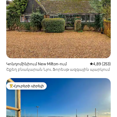
Կոնդոմինիում New Milton-ում
Միջին վարկան
4,89 (253)
Շքեղ բնակարան Նյու Ֆորեսթ ազգային պարկում
Հյուրերի սիրելի
Հյուրերի սիրելի լավագույն տները