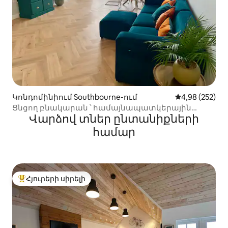
Կոնդոմինիում Southbourne-ում
Միջին վարկան
4,98 (252)
Ցնցող բնակարան ՝ համայնապատկերային
Վարձով տներ ընտանիքների
ծովային տեսարաններով
համար
Հյուրերի սիրելի
Հյուրերի սիրելի լավագույն տները