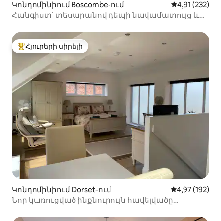
Կոնդոմինիում Boscombe-ում
Միջին վարկա
4,91 (232)
Հանգիստ՝ տեսարանով դեպի նավամատույց և
ծովը, կայանատեղիով
Հյուրերի սիրելի
Հյուրերի սիրելի լավագույն տները
Կոնդոմինիում Dorset-ում
Միջին վարկան
4,97 (192)
Նոր կառուցված ինքնուրույն հավելվածը
Weymouth - ում