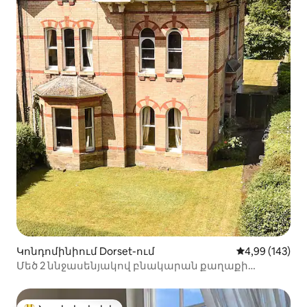
Կոնդոմինիում Dorset-ում
Միջին վարկան
4,99 (143)
Մեծ 2 ննջասենյակով բնակարան քաղաքի
կենտրոնում ՝ անվճար կայանատեղիով