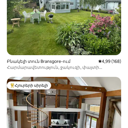
Բնակելի տուն Bransgore-ում
Միջին վարկան
4,99 (168)
Հարմարավետություն, ջակուզի, փայտի
վառարան Նյու Ֆորեստում։
Հյուրերի սիրելի
Հյուրերի սիրելի լավագույն տները