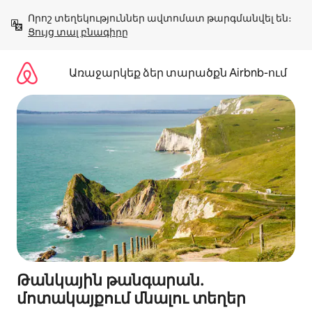
Անցնել
Որոշ տեղեկություններ ավտոմատ թարգմանվել են։ 
բովանդակությանը
Ցույց տալ բնագիրը
Առաջարկեք ձեր տարածքն Airbnb-ում
Թանկային թանգարան․
մոտակայքում մնալու տեղեր