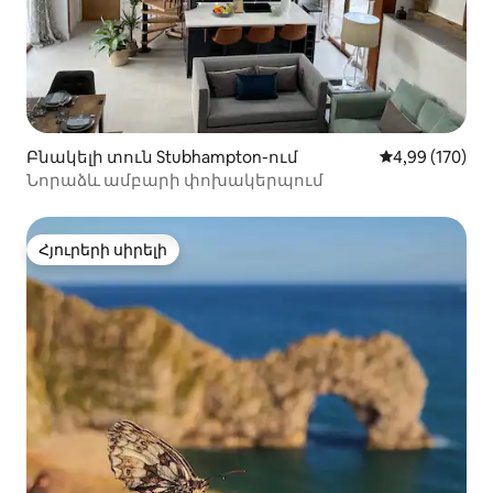
Բնակելի տուն Stubhampton-ում
Միջին վարկան
4,99 (170)
Նորաձև ամբարի փոխակերպում
Հյուրերի սիրելի
Հյուրերի սիրելի