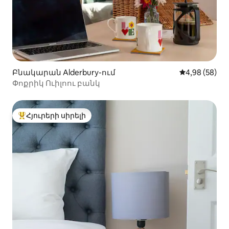
Բնակարան Alderbury-ում
Միջին վարկա
4,98 (58)
Փոքրիկ Ուիլոու բանկ
Հյուրերի սիրելի
Հյուրերի սիրելի լավագույն տները