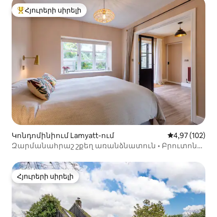
Հյուրերի սիրելի
Հյուրերի սիրելի լավագույն տները
Կոնդոմինիում Lamyatt-ում
Միջին վարկան
4,97 (102)
Զարմանահրաշ շքեղ առանձնատուն • Բրուտոնի
և «Նյուտի» մոտակայքում
Հյուրերի սիրելի
Հյուրերի սիրելի