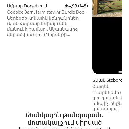
Ամբար Dorset-ում
Միջին վարկանիշը՝ 5-ից 4,99
4,99 (148)
Coppice Barn, farm stay, nr Durdle Door
& Lulworth
Ներեցեք, տնային կենդանիներ
չկան Հարմար է միայն մեկ
մանուկի համար ։ Անասնակից
վերածված տուն Դորսեթի
ծովափից երկու մղոն
հեռավորության վրա։ Տեղադրեք
իր սեփական պարտեզում,
որտեղից բացվում են Գալթոնի
ագարակների չփչացած
տեսարանները, որտեղից
բացվում են Մորթոնի անտառի և
Թադնոլ Հիթը ։ Մեքենայով տասը
Տնակ Stoboroug
րոպե մինչև Durdle Door, Lulworth
Հայդեն
Cove և Ringstead Bay ։ Բազմաթիվ
Ուարեհեմի մո
ափամերձ և երկրային
գյուղական վայ
զբոսանքներ, որոնցից կարելի է
հմայիչ, ինքնա
ընտրություն կատարել ։ Ամբարը
կատարյալ է երկ
բաղկացած է մեկ ննջասենյակից ՝
Թանկային թանգարան․
ունի հարմարա
գերհագեցած մահճակալով ։ Մեծ
քնելու ճկուն 
մոտակայքում սիրված
լոգասենյակ և բաց հատակագծով
Գտնվելու վայր
խոհանոց, ճաշասենյակ և