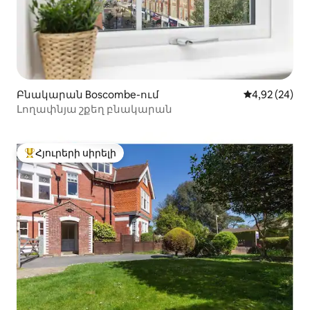
Բնակարան Boscombe-ում
Միջին վարկա
4,92 (24)
Լողափնյա շքեղ բնակարան
Հյուրերի սիրելի
Հյուրերի սիրելի լավագույն տները