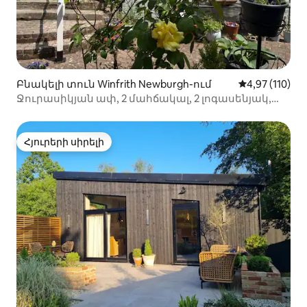
Բնակելի տուն Winfrith Newburgh-ում
Միջին վարկա
4,97 (110)
Ջուրասիկյան ափ, 2 մահճակալ, 2 լոգասենյակ,
մասնավոր այգի
Հյուրերի սիրելի
Հյուրերի սիրելի