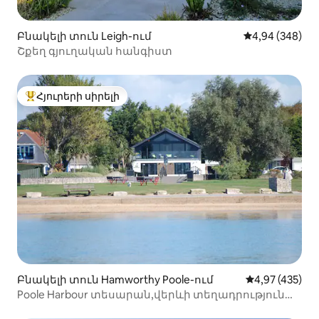
Բնակելի տուն Leigh-ում
Միջին վարկան
4,94 (348)
Շքեղ գյուղական հանգիստ
Հյուրերի սիրելի
Հյուրերի սիրելի լավագույն տները
Բնակելի տուն Hamworthy Poole-ում
Միջին վարկան
4,97 (435)
Poole Harbour տեսարան,վերևի տեղադրություն
Opp Hot - ub/սաունա