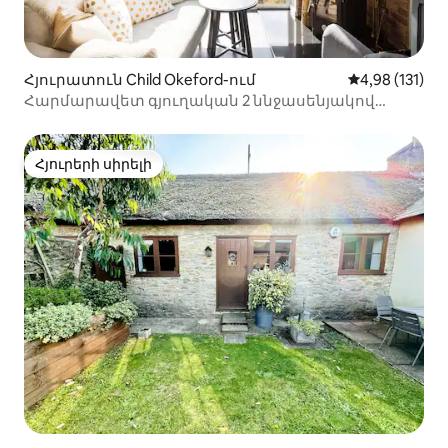
Հյուրատուն Child Okeford-ում
Միջին վարկա
4,98 (131)
Հարմարավետ գյուղական 2 ննջասենյակով
հյուրատուն
Հյուրերի սիրելի
Հյուրերի սիրելի