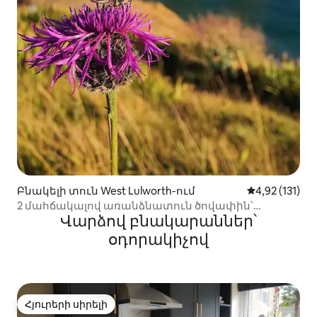
Բնակելի տուն West Lulworth-ում
Միջին վարկա
4,92 (131)
2 մահճակալով առանձնատուն ծովափին՝
Վարձով բնակարաններ՝
առանձին և բաց հատակագծով
օդորակիչով
Հյուրերի սիրելի
Հյուրերի սիրելի